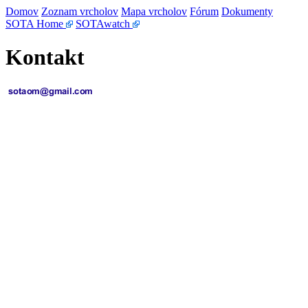
Domov
Zoznam vrcholov
Mapa vrcholov
Fórum
Dokumenty
SOTA Home
SOTAwatch
Kontakt