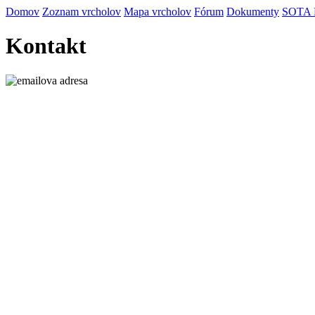
Domov
Zoznam vrcholov
Mapa vrcholov
Fórum
Dokumenty
SOTA
Kontakt