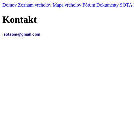
Domov
Zoznam vrcholov
Mapa vrcholov
Fórum
Dokumenty
SOTA
Kontakt