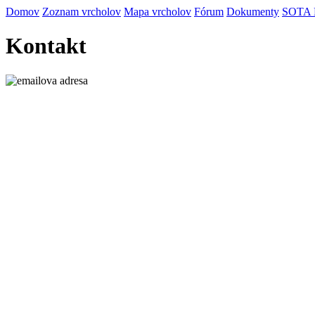
Domov
Zoznam vrcholov
Mapa vrcholov
Fórum
Dokumenty
SOTA
Kontakt