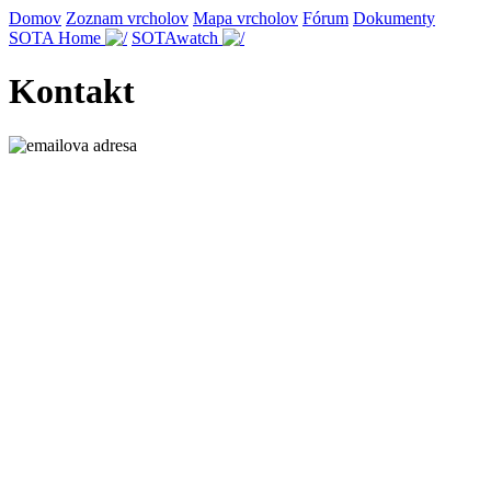
Domov
Zoznam vrcholov
Mapa vrcholov
Fórum
Dokumenty
SOTA Home
SOTAwatch
Kontakt