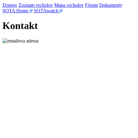
Domov
Zoznam vrcholov
Mapa vrcholov
Fórum
Dokumenty
SOTA Home
SOTAwatch
Kontakt