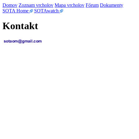
Domov
Zoznam vrcholov
Mapa vrcholov
Fórum
Dokumenty
SOTA Home
SOTAwatch
Kontakt