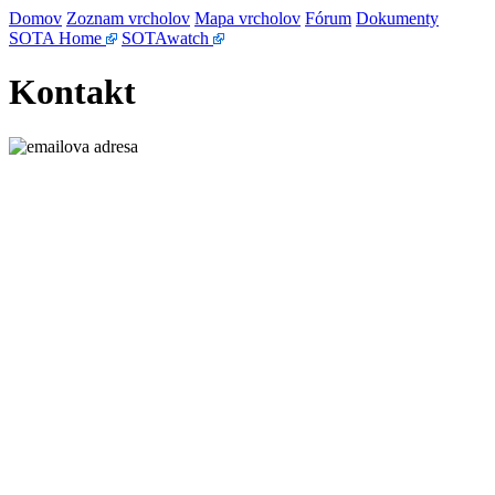
Domov
Zoznam vrcholov
Mapa vrcholov
Fórum
Dokumenty
SOTA Home
SOTAwatch
Kontakt