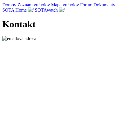
Domov
Zoznam vrcholov
Mapa vrcholov
Fórum
Dokumenty
SOTA Home
SOTAwatch
Kontakt