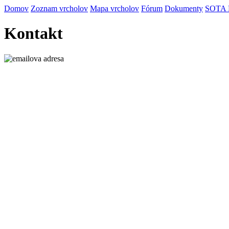
Domov
Zoznam vrcholov
Mapa vrcholov
Fórum
Dokumenty
SOTA
Kontakt