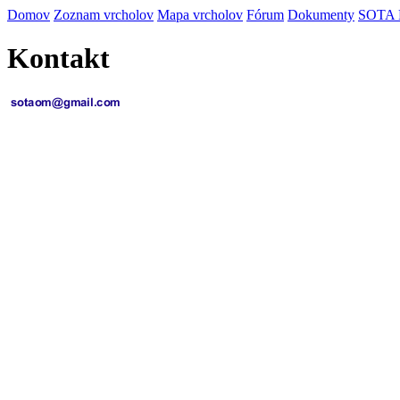
Domov
Zoznam vrcholov
Mapa vrcholov
Fórum
Dokumenty
SOTA
Kontakt