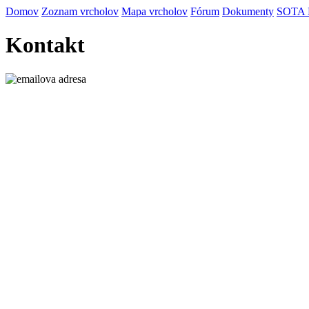
Domov
Zoznam vrcholov
Mapa vrcholov
Fórum
Dokumenty
SOTA
Kontakt