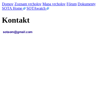
Domov
Zoznam vrcholov
Mapa vrcholov
Fórum
Dokumenty
SOTA Home
SOTAwatch
Kontakt