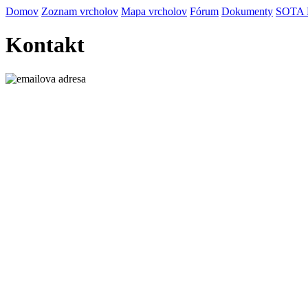
Domov
Zoznam vrcholov
Mapa vrcholov
Fórum
Dokumenty
SOTA
Kontakt