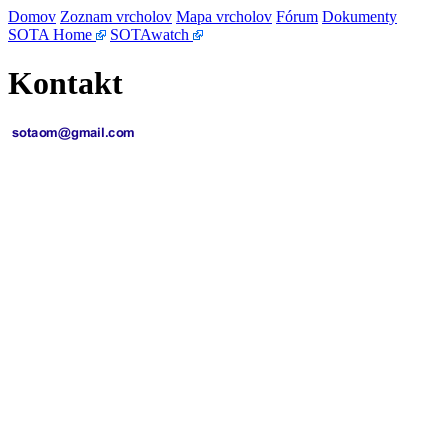
Domov
Zoznam vrcholov
Mapa vrcholov
Fórum
Dokumenty
SOTA Home
SOTAwatch
Kontakt