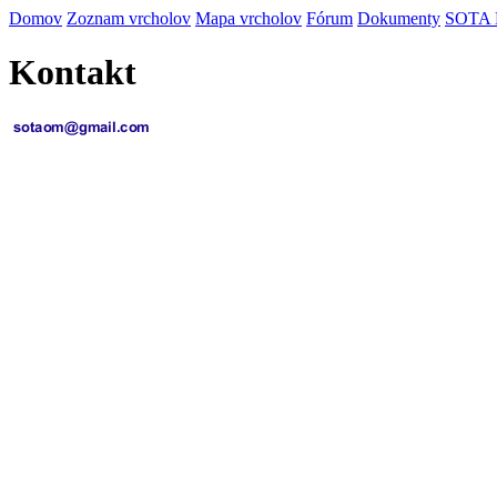
Domov
Zoznam vrcholov
Mapa vrcholov
Fórum
Dokumenty
SOTA
Kontakt