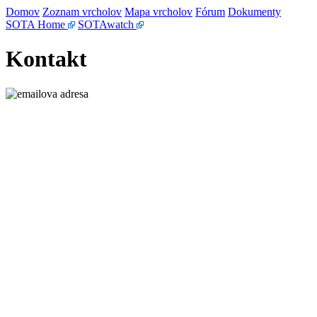
Domov
Zoznam vrcholov
Mapa vrcholov
Fórum
Dokumenty
SOTA Home
SOTAwatch
Kontakt