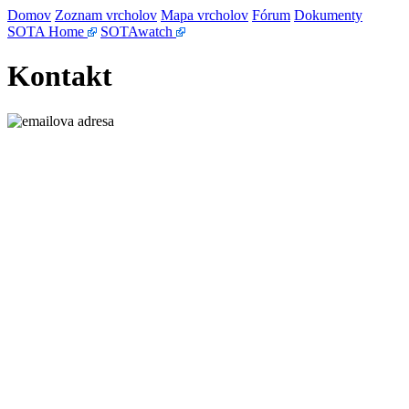
Domov
Zoznam vrcholov
Mapa vrcholov
Fórum
Dokumenty
SOTA Home
SOTAwatch
Kontakt