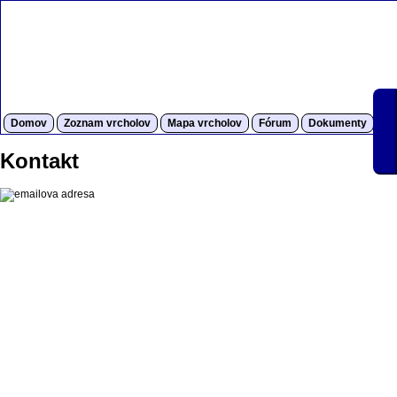
Domov
Zoznam vrcholov
Mapa vrcholov
Fórum
Dokumenty
S
Kontakt