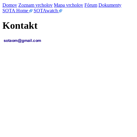
Domov
Zoznam vrcholov
Mapa vrcholov
Fórum
Dokumenty
SOTA Home
SOTAwatch
Kontakt