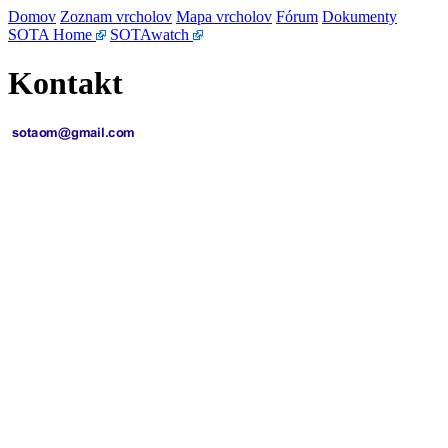
Domov
Zoznam vrcholov
Mapa vrcholov
Fórum
Dokumenty
SOTA Home
SOTAwatch
Kontakt