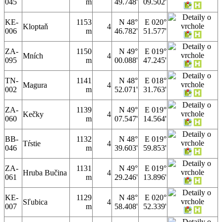
045
m
49.748'
09.502'
KE-
1153
N 48°
E 020°
Kloptaň
4
006
m
46.782'
51.577'
ZA-
1150
N 49°
E 019°
Mních
4
095
m
00.088'
47.245'
TN-
1141
N 48°
E 018°
Magura
4
002
m
52.071'
31.763'
ZA-
1139
N 49°
E 019°
Kečky
4
060
m
07.547'
14.564'
BB-
1132
N 48°
E 019°
Tŕstie
4
046
m
39.603'
59.853'
ZA-
1131
N 49°
E 019°
Hruba Bučina
4
061
m
29.246'
13.896'
KE-
1129
N 48°
E 020°
Sľubica
4
007
m
58.408'
52.339'