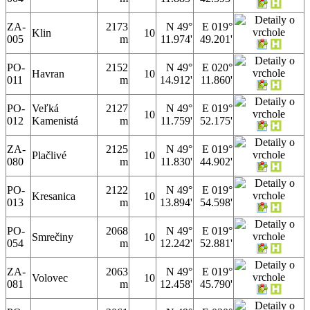
ZA-
2173
N 49°
E 019°
Klin
10
005
m
11.974'
49.201'
PO-
2152
N 49°
E 020°
Havran
10
011
m
14.912'
11.860'
PO-
Veľká
2127
N 49°
E 019°
10
012
Kamenistá
m
11.759'
52.175'
ZA-
2125
N 49°
E 019°
Plačlivé
10
080
m
11.830'
44.902'
PO-
2122
N 49°
E 019°
Kresanica
10
013
m
13.894'
54.598'
PO-
2068
N 49°
E 019°
Smrečiny
10
054
m
12.242'
52.881'
ZA-
2063
N 49°
E 019°
Volovec
10
081
m
12.458'
45.790'