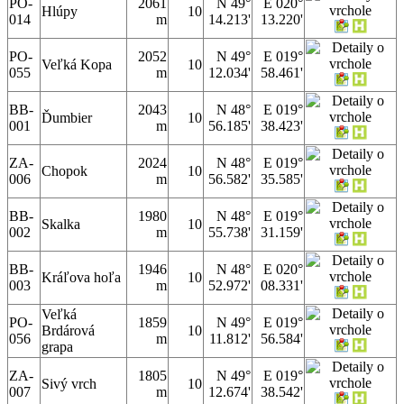
PO-
2061
N 49°
E 020°
Hlúpy
10
014
m
14.213'
13.220'
PO-
2052
N 49°
E 019°
Veľká Kopa
10
055
m
12.034'
58.461'
BB-
2043
N 48°
E 019°
Ďumbier
10
001
m
56.185'
38.423'
ZA-
2024
N 48°
E 019°
Chopok
10
006
m
56.582'
35.585'
BB-
1980
N 48°
E 019°
Skalka
10
002
m
55.738'
31.159'
BB-
1946
N 48°
E 020°
Kráľova hoľa
10
003
m
52.972'
08.331'
Veľká
PO-
1859
N 49°
E 019°
Brdárová
10
056
m
11.812'
56.584'
grapa
ZA-
1805
N 49°
E 019°
Sivý vrch
10
007
m
12.674'
38.542'