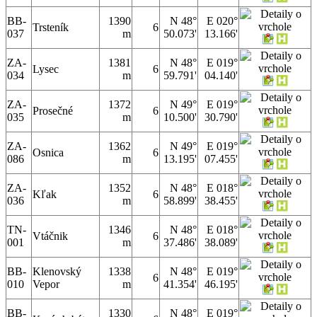
BB-
1390
N 48°
E 020°
Trsteník
6
037
m
50.073'
13.166'
ZA-
1381
N 48°
E 019°
Lysec
6
034
m
59.791'
04.140'
ZA-
1372
N 49°
E 019°
Prosečné
6
035
m
10.500'
30.790'
ZA-
1362
N 49°
E 019°
Osnica
6
086
m
13.195'
07.455'
ZA-
1352
N 48°
E 018°
Kľak
6
036
m
58.899'
38.455'
TN-
1346
N 48°
E 018°
Vtáčnik
6
001
m
37.486'
38.089'
BB-
Klenovský
1338
N 48°
E 019°
6
010
Vepor
m
41.354'
46.195'
BB-
1330
N 48°
E 019°