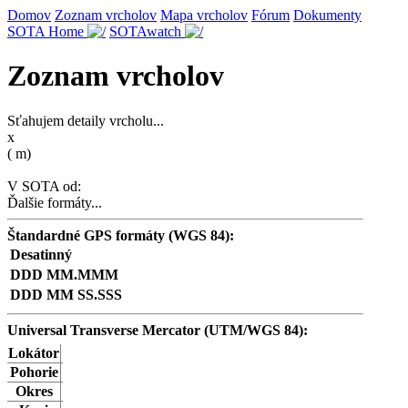
Domov
Zoznam vrcholov
Mapa vrcholov
Fórum
Dokumenty
SOTA Home
SOTAwatch
Zoznam vrcholov
Sťahujem detaily vrcholu...
x
(
m)
V SOTA od:
Ďalšie formáty...
Štandardné GPS formáty (WGS 84):
Desatinný
DDD MM.MMM
DDD MM SS.SSS
Universal Transverse Mercator (UTM/WGS 84):
Lokátor
Pohorie
Okres