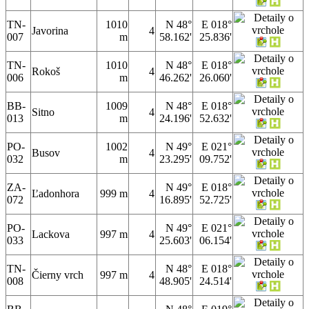
TN-
1010
N 48°
E 018°
Javorina
4
007
m
58.162'
25.836'
TN-
1010
N 48°
E 018°
Rokoš
4
006
m
46.262'
26.060'
BB-
1009
N 48°
E 018°
Sitno
4
013
m
24.196'
52.632'
PO-
1002
N 49°
E 021°
Busov
4
032
m
23.295'
09.752'
ZA-
N 49°
E 018°
Ľadonhora
999 m
4
072
16.895'
52.725'
PO-
N 49°
E 021°
Lackova
997 m
4
033
25.603'
06.154'
TN-
N 48°
E 018°
Čierny vrch
997 m
4
008
48.905'
24.514'