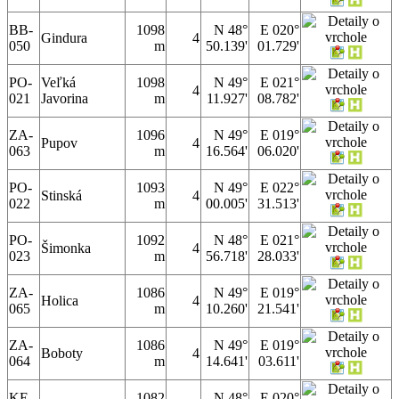
BB-
1098
N 48°
E 020°
Gindura
4
050
m
50.139'
01.729'
PO-
Veľká
1098
N 49°
E 021°
4
021
Javorina
m
11.927'
08.782'
ZA-
1096
N 49°
E 019°
Pupov
4
063
m
16.564'
06.020'
PO-
1093
N 49°
E 022°
Stinská
4
022
m
00.005'
31.513'
PO-
1092
N 48°
E 021°
Šimonka
4
023
m
56.718'
28.033'
ZA-
1086
N 49°
E 019°
Holica
4
065
m
10.260'
21.541'
ZA-
1086
N 49°
E 019°
Boboty
4
064
m
14.641'
03.611'
KE-
1082
N 48°
E 020°