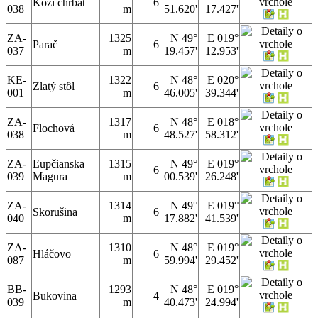
Kozí chrbát
6
038
m
51.620'
17.427'
ZA-
1325
N 49°
E 019°
Parač
6
037
m
19.457'
12.953'
KE-
1322
N 48°
E 020°
Zlatý stôl
6
001
m
46.005'
39.344'
ZA-
1317
N 48°
E 018°
Flochová
6
038
m
48.527'
58.312'
ZA-
Ľupčianska
1315
N 49°
E 019°
6
039
Magura
m
00.539'
26.248'
ZA-
1314
N 49°
E 019°
Skorušina
6
040
m
17.882'
41.539'
ZA-
1310
N 48°
E 019°
Hláčovo
6
087
m
59.994'
29.452'
BB-
1293
N 48°
E 019°
Bukovina
4
039
m
40.473'
24.994'