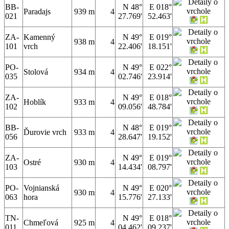
BB-
N 48°
E 018°
Paradajs
939 m
4
021
27.769'
52.463'
ZA-
Kamenný
N 49°
E 019°
938 m
4
101
vrch
22.406'
18.151'
PO-
N 49°
E 022°
Stolová
934 m
4
035
02.746'
23.914'
ZA-
N 49°
E 018°
Hoblík
933 m
4
102
09.056'
48.784'
BB-
N 48°
E 019°
Ďurovie vrch
933 m
4
056
28.647'
19.152'
ZA-
N 49°
E 019°
Ostré
930 m
4
103
14.434'
08.797'
PO-
Vojnianská
N 49°
E 020°
930 m
4
063
hora
15.776'
27.133'
TN-
N 49°
E 018°
Chmeľová
925 m
4
011
04.462'
09.237'