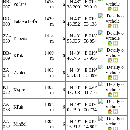
BB-
1458
N 48°
E 019°
Poľana
6
007
m
38.209'
29.010'
BB-
1439
N 48°
E 019°
Fabova hoľa
6
008
m
46.352'
53.138'
ZA-
1414
N 48°
E 018°
Ľubená
6
030
m
55.935'
58.854'
BB-
1409
N 48°
E 019°
Kľak
6
009
m
46.745'
57.956'
ZA-
1403
N 48°
E 019°
Zvolen
6
031
m
53.438'
13.399'
KE-
1402
N 48°
E 020°
Kyprov
6
022
m
48.198'
11.716'
ZA-
1394
N 49°
E 019°
Kľak
6
033
m
02.795'
06.734'
ZA-
1394
N 49°
E 019°
Minčol
6
032
m
16.312'
14.807'