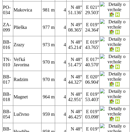
PO-
N 48°
E 021°
Makovica
981 m
4
034
51.136'
29.503'
ZA-
N 49°
E 019°
Plieška
977 m
4
099
08.365'
24.364'
BB-
N 48°
E 019°
Zrazy
973 m
4
016
45.214'
43.765'
TN-
Veľká
N 48°
E 017°
970 m
4
010
Javorina
51.475'
40.570'
BB-
N 48°
E 020°
Radzim
970 m
4
017
44.327'
06.904'
BB-
N 48°
E 019°
Magnet
964 m
4
018
42.951'
53.403'
BB-
N 48°
E 019°
Lučivno
959 m
4
054
46.425'
03.098'
BB-
N 48°
E 019°
Hradište
958 m
4