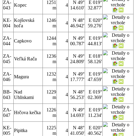
ZA-
1251
N 49°
E 019°
Kopec
4
043
m
14.610'
32.877'
KE-
Kojšovská
1246
N 48°
E 020°
4
004
hoľa
m
46.942'
59.276'
ZA-
1244
N 49°
E 019°
Capkovo
4
044
m
00.787'
44.813'
ZA-
1236
N 49°
E 018°
Veľká Rača
4
045
m
24.809'
58.126'
ZA-
1232
N 49°
E 019°
Magura
4
046
m
17.777'
47.659'
BB-
Nad
1229
N 48°
E 019°
4
043
Uhliskami
m
56.253'
02.369'
ZA-
1226
N 49°
E 019°
Hrčova kečka
4
047
m
14.693'
11.234'
KE-
1225
N 48°
E 020°
Pipitka
4
005
m
41.050'
40.562'