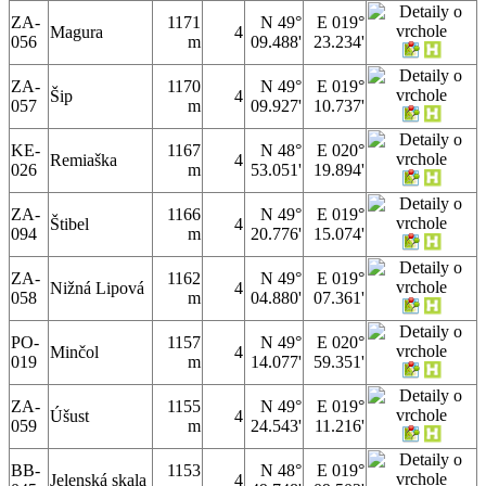
ZA-
1171
N 49°
E 019°
Magura
4
056
m
09.488'
23.234'
ZA-
1170
N 49°
E 019°
Šip
4
057
m
09.927'
10.737'
KE-
1167
N 48°
E 020°
Remiaška
4
026
m
53.051'
19.894'
ZA-
1166
N 49°
E 019°
Štibel
4
094
m
20.776'
15.074'
ZA-
1162
N 49°
E 019°
Nižná Lipová
4
058
m
04.880'
07.361'
PO-
1157
N 49°
E 020°
Minčol
4
019
m
14.077'
59.351'
ZA-
1155
N 49°
E 019°
Úšust
4
059
m
24.543'
11.216'
BB-
1153
N 48°
E 019°
Jelenská skala
4