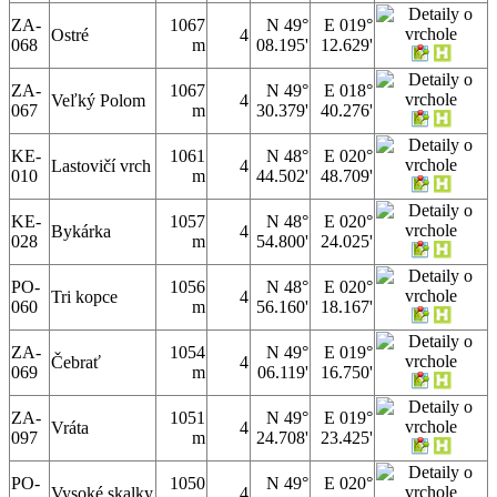
ZA-
1067
N 49°
E 019°
Ostré
4
068
m
08.195'
12.629'
ZA-
1067
N 49°
E 018°
Veľký Polom
4
067
m
30.379'
40.276'
KE-
1061
N 48°
E 020°
Lastovičí vrch
4
010
m
44.502'
48.709'
KE-
1057
N 48°
E 020°
Bykárka
4
028
m
54.800'
24.025'
PO-
1056
N 48°
E 020°
Tri kopce
4
060
m
56.160'
18.167'
ZA-
1054
N 49°
E 019°
Čebrať
4
069
m
06.119'
16.750'
ZA-
1051
N 49°
E 019°
Vráta
4
097
m
24.708'
23.425'
PO-
1050
N 49°
E 020°
Vysoké skalky
4