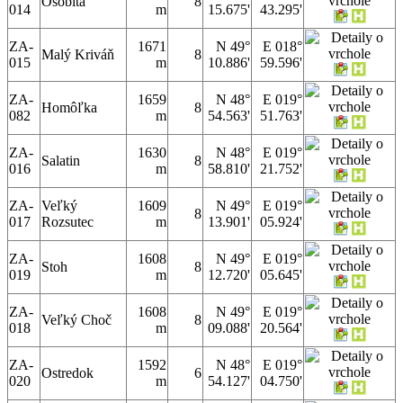
Osobitá
8
014
m
15.675'
43.295'
ZA-
1671
N 49°
E 018°
Malý Kriváň
8
015
m
10.886'
59.596'
ZA-
1659
N 48°
E 019°
Homôľka
8
082
m
54.563'
51.763'
ZA-
1630
N 48°
E 019°
Salatin
8
016
m
58.810'
21.752'
ZA-
Veľký
1609
N 49°
E 019°
8
017
Rozsutec
m
13.901'
05.924'
ZA-
1608
N 49°
E 019°
Stoh
8
019
m
12.720'
05.645'
ZA-
1608
N 49°
E 019°
Veľký Choč
8
018
m
09.088'
20.564'
ZA-
1592
N 48°
E 019°
Ostredok
6
020
m
54.127'
04.750'