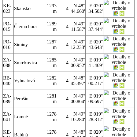
KE-
1293
N 48°
E 020°
Skalisko
4
023
m
44.660'
34.502'
PO-
1289
N 49°
E 020°
Čierna hora
4
015
m
11.587'
37.444'
PO-
1287
N 49°
E 020°
Siminy
4
016
m
12.233'
43.643'
ZA-
1285
N 49°
E 019°
Smrekovica
4
088
m
00.952'
41.469'
BB-
1282
N 48°
E 019°
Vyhnatová
4
040
m
45.397'
00.217'
ZA-
1281
N 49°
E 019°
Perušín
4
089
m
00.864'
09.697'
ZA-
1278
N 49°
E 019°
Lomné
4
041
m
10.280'
28.312'
KE-
1278
N 48°
E 020°
Babiná
4