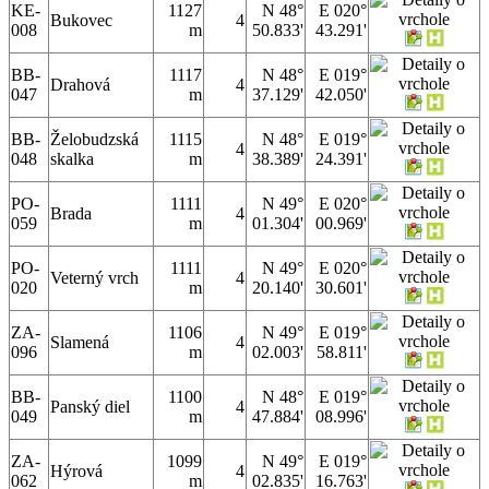
KE-
1127
N 48°
E 020°
Bukovec
4
008
m
50.833'
43.291'
BB-
1117
N 48°
E 019°
Drahová
4
047
m
37.129'
42.050'
BB-
Želobudzská
1115
N 48°
E 019°
4
048
skalka
m
38.389'
24.391'
PO-
1111
N 49°
E 020°
Brada
4
059
m
01.304'
00.969'
PO-
1111
N 49°
E 020°
Veterný vrch
4
020
m
20.140'
30.601'
ZA-
1106
N 49°
E 019°
Slamená
4
096
m
02.003'
58.811'
BB-
1100
N 48°
E 019°
Panský diel
4
049
m
47.884'
08.996'
ZA-
1099
N 49°
E 019°
Hýrová
4
062
m
02.835'
16.763'