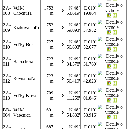
ZA-
Veľká
1753
N 48°
E 019°
8
008
Chochuľa
m
53.619'
19.864'
ZA-
1752
N 48°
E 019°
Krakova hoľa
8
009
m
59.093'
37.982'
ZA-
1727
N 48°
E 019°
Veľký Bok
8
010
m
56.603'
52.677'
ZA-
1723
N 49°
E 019°
Babia hora
8
011
m
34.378'
31.760'
ZA-
1723
N 48°
E 019°
Rovná hoľa
8
012
m
56.419'
42.823'
ZA-
1709
N 49°
E 019°
Veľký Kriváň
8
013
m
11.258'
01.846'
BB-
Veľká
1691
N 48°
E 019°
8
004
Vápenica
m
54.832'
58.916'
ZA-
1687
N 49°
E 019°