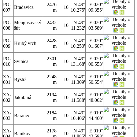
PO-
2476
N 49°
E 020°
Bradavica
10
007
m
10.275'
09.355'
PO-
Mengusovský
2432
N 49°
E 020°
10
008
štít
m
11.232'
03.589'
PO-
2428
N 49°
E 020°
Hrubý vrch
10
009
m
10.250'
01.607'
PO-
2301
N 49°
E 020°
Svinica
10
010
m
13.168'
00.553'
ZA-
2248
N 49°
E 019°
Bystrá
10
001
m
11.309'
50.554'
ZA-
2194
N 49°
E 019°
Jakubiná
10
002
m
11.588'
48.062'
ZA-
2184
N 49°
E 019°
Baranec
10
003
m
10.406'
44.460'
ZA-
2178
N 49°
E 019°
Baníkov
10
004
m
11.885'
42.593'