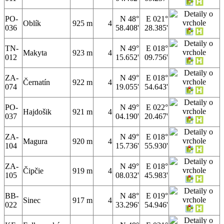
PO-
N 48°
E 021°
Oblík
925 m
4
036
58.408'
28.385'
TN-
N 49°
E 018°
Makyta
923 m
4
012
15.652'
09.756'
ZA-
N 49°
E 018°
Černatín
922 m
4
074
19.055'
54.643'
PO-
N 49°
E 022°
Hajdošik
921 m
4
037
04.190'
20.467'
ZA-
N 49°
E 018°
Magura
920 m
4
104
15.736'
55.930'
ZA-
N 49°
E 018°
Čipčie
919 m
4
105
08.032'
45.983'
BB-
N 48°
E 019°
Sinec
917 m
4
022
33.296'
54.946'