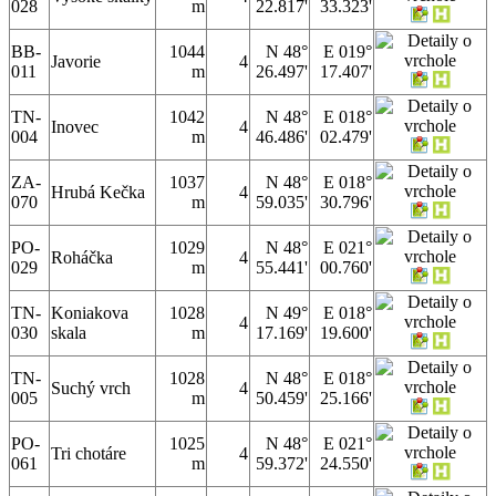
028
m
22.817'
33.323'
BB-
1044
N 48°
E 019°
Javorie
4
011
m
26.497'
17.407'
TN-
1042
N 48°
E 018°
Inovec
4
004
m
46.486'
02.479'
ZA-
1037
N 48°
E 018°
Hrubá Kečka
4
070
m
59.035'
30.796'
PO-
1029
N 48°
E 021°
Roháčka
4
029
m
55.441'
00.760'
TN-
Koniakova
1028
N 49°
E 018°
4
030
skala
m
17.169'
19.600'
TN-
1028
N 48°
E 018°
Suchý vrch
4
005
m
50.459'
25.166'
PO-
1025
N 48°
E 021°
Tri chotáre
4
061
m
59.372'
24.550'