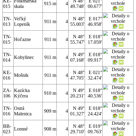
KE-
Folkmarská
N 48°
E 021°
915 m
4
015
skala
49.748'
00.677'
TN-
Veľký
N 48°
E 017°
911 m
4
013
Lopeník
55.003'
46.958'
TN-
N 48°
E 018°
Hoľazne
911 m
4
015
55.747'
17.059'
TN-
N 49°
E 018°
Kobylinec
911 m
4
014
07.168'
09.917'
KE-
N 48°
E 021°
Mošnik
911 m
4
016
47.705'
32.474'
ZA-
Kazícka
N 49°
E 018°
910 m
4
106
Kýčera
20.231'
40.536'
TN-
Ostrá
N 49°
E 018°
909 m
4
016
Malenica
01.327'
24.424'
BB-
N 48°
E 019°
Lomné
908 m
4
023
29.710'
09.763'