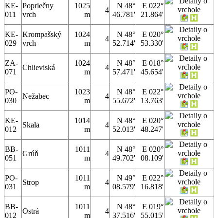
KE-
Popriečny
1025
N 48°
E 022°
4
011
vrch
m
46.781'
21.864'
KE-
Krompašský
1024
N 48°
E 020°
4
029
vrch
m
52.714'
53.330'
ZA-
1024
N 48°
E 018°
Chlieviská
4
071
m
57.471'
45.654'
PO-
1023
N 48°
E 022°
Nežabec
4
030
m
55.672'
13.763'
KE-
1014
N 48°
E 020°
Skala
4
012
m
52.013'
48.247'
BB-
1011
N 48°
E 020°
Grúň
4
051
m
49.702'
08.109'
PO-
1011
N 49°
E 022°
Strop
4
031
m
08.579'
16.818'
BB-
1011
N 48°
E 019°
Ostrá
4
012
m
37.516'
55.015'