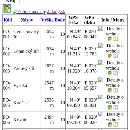
Kraj
GPS
GPS
Kód
Názov
Výška
Body
Info / Mapy
šírka
dĺžka
PO-
Gerlachovský
2654
N 49°
E 020°
10
001
štít
m
09.843'
08.047'
PO-
2634
N 49°
E 020°
Lomnický štít
10
002
m
11.713'
12.783'
PO-
2627
N 49°
E 020°
Ľadový štít
10
003
m
11.920'
10.978'
PO-
2547
N 49°
E 020°
Vysoká
10
004
m
10.364'
05.657'
PO-
2538
N 49°
E 020°
Končistá
10
005
m
09.450'
06.831'
PO-
2494
N 49°
E 020°
Kriváň
10
006
m
09.780'
00.020'