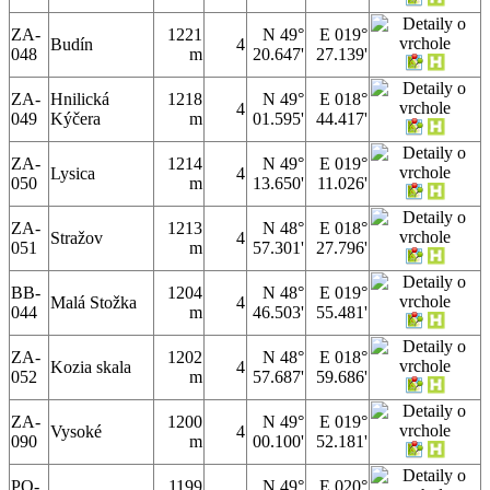
ZA-
1221
N 49°
E 019°
Budín
4
048
m
20.647'
27.139'
ZA-
Hnilická
1218
N 49°
E 018°
4
049
Kýčera
m
01.595'
44.417'
ZA-
1214
N 49°
E 019°
Lysica
4
050
m
13.650'
11.026'
ZA-
1213
N 48°
E 018°
Stražov
4
051
m
57.301'
27.796'
BB-
1204
N 48°
E 019°
Malá Stožka
4
044
m
46.503'
55.481'
ZA-
1202
N 48°
E 018°
Kozia skala
4
052
m
57.687'
59.686'
ZA-
1200
N 49°
E 019°
Vysoké
4
090
m
00.100'
52.181'
PO-
1199
N 49°
E 020°