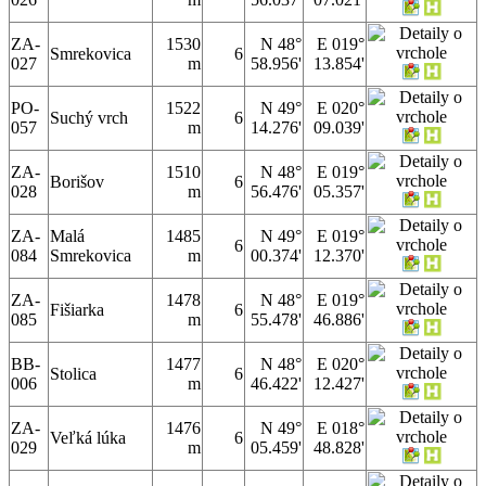
ZA-
1530
N 48°
E 019°
Smrekovica
6
027
m
58.956'
13.854'
PO-
1522
N 49°
E 020°
Suchý vrch
6
057
m
14.276'
09.039'
ZA-
1510
N 48°
E 019°
Borišov
6
028
m
56.476'
05.357'
ZA-
Malá
1485
N 49°
E 019°
6
084
Smrekovica
m
00.374'
12.370'
ZA-
1478
N 48°
E 019°
Fišiarka
6
085
m
55.478'
46.886'
BB-
1477
N 48°
E 020°
Stolica
6
006
m
46.422'
12.427'
ZA-
1476
N 49°
E 018°
Veľká lúka
6
029
m
05.459'
48.828'