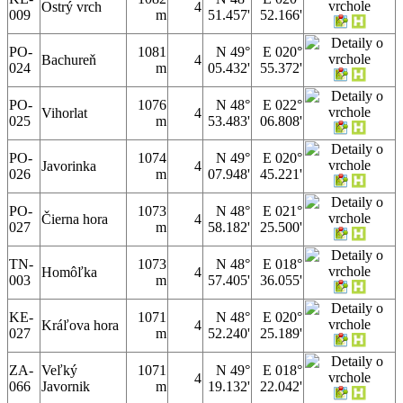
Ostrý vrch
4
009
m
51.457'
52.166'
PO-
1081
N 49°
E 020°
Bachureň
4
024
m
05.432'
55.372'
PO-
1076
N 48°
E 022°
Vihorlat
4
025
m
53.483'
06.808'
PO-
1074
N 49°
E 020°
Javorinka
4
026
m
07.948'
45.221'
PO-
1073
N 48°
E 021°
Čierna hora
4
027
m
58.182'
25.500'
TN-
1073
N 48°
E 018°
Homôľka
4
003
m
57.405'
36.055'
KE-
1071
N 48°
E 020°
Kráľova hora
4
027
m
52.240'
25.189'
ZA-
Veľký
1071
N 49°
E 018°
4
066
Javornik
m
19.132'
22.042'