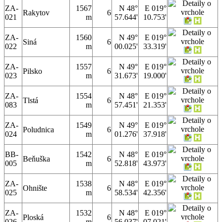
ZA-
1567
N 48°
E 019°
Rakytov
6
021
m
57.644'
10.753'
ZA-
1560
N 49°
E 019°
Siná
6
022
m
00.025'
33.319'
ZA-
1557
N 49°
E 019°
Pilsko
6
023
m
31.673'
19.000'
ZA-
1554
N 48°
E 019°
Tlstá
6
083
m
57.451'
21.353'
ZA-
1549
N 49°
E 019°
Poludnica
6
024
m
01.276'
37.918'
BB-
1542
N 48°
E 019°
Beňuška
6
005
m
52.818'
43.973'
ZA-
1538
N 48°
E 019°
Ohnište
6
025
m
58.534'
42.356'
ZA-
1532
N 48°
E 019°
Ploská
6
026
m
56.037'
07.021'