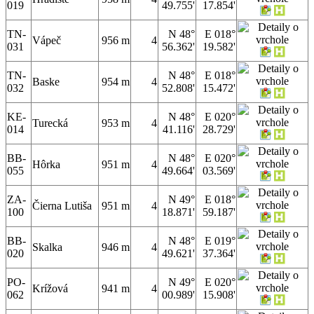
019
49.755'
17.854'
TN-
N 48°
E 018°
Vápeč
956 m
4
031
56.362'
19.582'
TN-
N 48°
E 018°
Baske
954 m
4
032
52.808'
15.472'
KE-
N 48°
E 020°
Turecká
953 m
4
014
41.116'
28.729'
BB-
N 48°
E 020°
Hôrka
951 m
4
055
49.664'
03.569'
ZA-
N 49°
E 018°
Čierna Lutiša
951 m
4
100
18.871'
59.187'
BB-
N 48°
E 019°
Skalka
946 m
4
020
49.621'
37.364'
PO-
N 49°
E 020°
Krížová
941 m
4
062
00.989'
15.908'