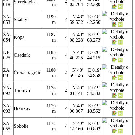
Smrekovica
4
018
m
02.794'
52.289'
ZA-
1190
N 48°
E 018°
Skalky
4
053
m
59.532'
42.250'
ZA-
1187
N 49°
E 019°
Kopa
4
054
m
08.228'
08.273'
KE-
1185
N 48°
E 020°
Osadník
4
025
m
40.225'
44.215'
ZA-
1180
N 48°
E 019°
Červený grúň
4
091
m
59.146'
24.868'
ZA-
1178
N 49°
E 019°
Turková
4
092
m
01.141'
54.333'
ZA-
1176
N 49°
E 019°
Brankov
4
093
m
00.307'
18.562'
ZA-
1172
N 49°
E 019°
Sokolie
4
055
m
14.160'
00.893'