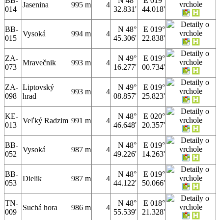
BB-
N 48°
E 019°
Jasenina
995 m
4
014
32.831'
44.018'
BB-
N 48°
E 019°
Vysoká
994 m
4
015
45.306'
22.838'
ZA-
N 49°
E 019°
Mravečnik
993 m
4
073
16.277'
00.734'
ZA-
Liptovský
N 49°
E 019°
993 m
4
098
hrad
08.857'
25.823'
KE-
N 48°
E 020°
Veľký Radzim
991 m
4
013
46.648'
20.357'
BB-
N 48°
E 019°
Vysoká
987 m
4
052
49.226'
14.263'
BB-
N 48°
E 019°
Dielik
987 m
4
053
44.122'
50.066'
TN-
N 48°
E 018°
Suchá hora
986 m
4
009
55.539'
21.328'