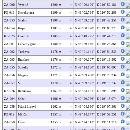
ZA-090
Vysoké
1200 m
4
N 49° 00.100'
E 019° 52.181'
PO-018
Smrekovica
1199 m
4
N 49° 02.794'
E 020° 52.289'
ZA-053
Skalky
1190 m
4
N 48° 59.532'
E 018° 42.250'
ZA-054
Kopa
1187 m
4
N 49° 08.228'
E 019° 08.273'
KE-025
Osadník
1185 m
4
N 48° 40.225'
E 020° 44.215'
ZA-091
Červený grúň
1180 m
4
N 48° 59.146'
E 019° 24.868'
ZA-092
Turková
1178 m
4
N 49° 01.141'
E 019° 54.333'
ZA-093
Brankov
1176 m
4
N 49° 00.307'
E 019° 18.562'
ZA-055
Sokolie
1172 m
4
N 49° 14.160'
E 019° 00.893'
ZA-056
Magura
1171 m
4
N 49° 09.488'
E 019° 23.234'
ZA-057
Šip
1170 m
4
N 49° 09.927'
E 019° 10.737'
KE-026
Remiaška
1167 m
4
N 48° 53.051'
E 020° 19.894'
ZA-094
Štibel
1166 m
4
N 49° 20.776'
E 019° 15.074'
ZA-058
Nižná Lipová
1162 m
4
N 49° 04.880'
E 019° 07.361'
PO-019
Minčol
1157 m
4
N 49° 14.077'
E 020° 59.351'
ZA-059
Úšust
1155 m
4
N 49° 24.543'
E 019° 11.216'
KE-006
Kloptaň
1153 m
4
N 48° 46.782'
E 020° 51.577'