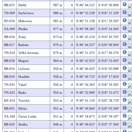
BB-053
Dielik
987 m
4
N 48° 44.122'
E 019° 50.066'
TN-009
Suchá hora
986 m
4
N 48° 55.539'
E 018° 21.328'
PO-034
Makovica
981 m
4
N 48° 51.136'
E 021° 29.503'
ZA-099
Plieška
977 m
4
N 49° 08.365'
E 019° 24.364'
BB-016
Zrazy
973 m
4
N 48° 45.214'
E 019° 43.765'
BB-017
Radzim
970 m
4
N 48° 44.327'
E 020° 06.904'
TN-010
Veľká Javorina
970 m
4
N 48° 51.475'
E 017° 40.570'
BB-018
Magnet
964 m
4
N 48° 42.951'
E 019° 53.403'
BB-054
Lučivno
959 m
4
N 48° 46.425'
E 019° 03.098'
BB-019
Hradište
958 m
4
N 48° 49.755'
E 019° 17.854'
TN-031
Vápeč
956 m
4
N 48° 56.362'
E 018° 19.582'
TN-032
Baske
954 m
4
N 48° 52.808'
E 018° 15.472'
KE-014
Turecká
953 m
4
N 48° 41.116'
E 020° 28.729'
BB-055
Hôrka
951 m
4
N 48° 49.664'
E 020° 03.569'
ZA-100
Čierna Lutiša
951 m
4
N 49° 18.871'
E 018° 59.187'
BB-020
Skalka
946 m
4
N 48° 49.621'
E 019° 37.364'