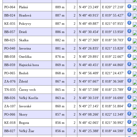
PO-064
Plašná
889 m
2
N 49° 23.249'
E 020° 27.210'
BB-024
Hradová
887 m
2
N 48° 40.915'
E 019° 55.427'
KE-031
Pokryvy
887 m
2
N 48° 49.887'
E 021° 07.955'
BB-057
Drieň
886 m
2
N 48° 30.454'
E 019° 13.950'
BB-025
Skalka
882 m
2
N 48° 27.369'
E 018° 59.703'
PO-040
Javorina
881 m
2
N 49° 26.835'
E 021° 15.820'
BB-058
Ostrôžka
876 m
2
N 48° 29.891'
E 019° 22.667'
BB-059
Hajnická hora
869 m
2
N 48° 40.451'
E 018° 44.860'
PO-065
Bodoň
868 m
2
N 48° 56.409'
E 021° 24.437'
ZA-076
Žibrid
867 m
2
N 49° 07.667'
E 018° 36.568'
TN-035
Čierny vrch
865 m
2
N 48° 57.598'
E 018° 23.789'
BB-026
Veľký Korčín
863 m
2
N 48° 30.519'
E 019° 16.690'
ZA-107
Javorské
860 m
2
N 49° 27.145'
E 018° 51.804'
PO-066
Skory
857 m
2
N 49° 08.266'
E 022° 12.349'
KE-018
Bogota
856 m
2
N 48° 42.065'
E 021° 30.992'
BB-027
Veľký Žiar
856 m
2
N 48° 25.388'
E 018° 44.590'