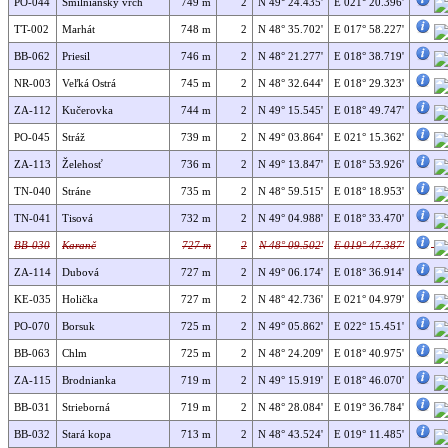
PO-044
Smilniansky vrch
749 m
2
N 49° 24.435'
E 021° 20.396'
TT-002
Marhát
748 m
2
N 48° 35.702'
E 017° 58.227'
BB-062
Priesil
746 m
2
N 48° 21.277'
E 018° 38.719'
NR-003
Veľká Ostrá
745 m
2
N 48° 32.644'
E 018° 29.323'
ZA-112
Kučerovka
744 m
2
N 49° 15.545'
E 018° 49.747'
PO-045
Stráž
739 m
2
N 49° 03.864'
E 021° 15.362'
ZA-113
Želehosť
736 m
2
N 49° 13.847'
E 018° 53.926'
TN-040
Stráne
735 m
2
N 48° 59.515'
E 018° 18.953'
TN-041
Tisová
732 m
2
N 49° 04.988'
E 018° 33.470'
BB-030
Karanč
727 m
2
N 48° 09.502'
E 019° 47.387'
ZA-114
Dubová
727 m
2
N 49° 06.174'
E 018° 36.914'
KE-035
Holička
727 m
2
N 48° 42.736'
E 021° 04.979'
PO-070
Borsuk
725 m
2
N 49° 05.862'
E 022° 15.451'
BB-063
Chlm
725 m
2
N 48° 24.209'
E 018° 40.975'
ZA-115
Brodnianka
719 m
2
N 49° 15.919'
E 018° 46.070'
BB-031
Strieborná
719 m
2
N 48° 28.084'
E 019° 36.784'
BB-032
Stará kopa
713 m
2
N 48° 43.524'
E 019° 11.485'