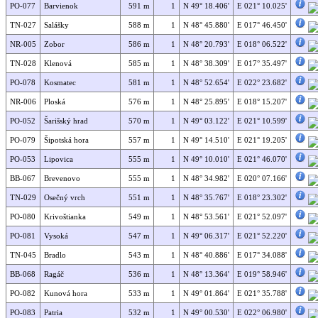
PO-077
Barvienok
591 m
1
N 49° 18.406'
E 021° 10.025'
TN-027
Salášky
588 m
1
N 48° 45.880'
E 017° 46.450'
NR-005
Zobor
586 m
1
N 48° 20.793'
E 018° 06.522'
TN-028
Klenová
585 m
1
N 48° 38.309'
E 017° 35.497'
PO-078
Kosmatec
581 m
1
N 48° 52.654'
E 022° 23.682'
NR-006
Ploská
576 m
1
N 48° 25.895'
E 018° 15.207'
PO-052
Šarišský hrad
570 m
1
N 49° 03.122'
E 021° 10.599'
PO-079
Šipotská hora
557 m
1
N 49° 14.510'
E 021° 19.205'
PO-053
Lipovica
555 m
1
N 49° 10.010'
E 021° 46.070'
BB-067
Brevenovo
555 m
1
N 48° 34.982'
E 020° 07.166'
TN-029
Osečný vrch
551 m
1
N 48° 35.767'
E 018° 23.302'
PO-080
Krivoštianka
549 m
1
N 48° 53.561'
E 021° 52.097'
PO-081
Vysoká
547 m
1
N 49° 06.317'
E 021° 52.220'
TN-045
Bradlo
543 m
1
N 48° 40.886'
E 017° 34.088'
BB-068
Ragáč
536 m
1
N 48° 13.364'
E 019° 58.946'
PO-082
Kunová hora
533 m
1
N 49° 01.864'
E 021° 35.788'
PO-083
Patria
532 m
1
N 49° 00.530'
E 022° 06.980'