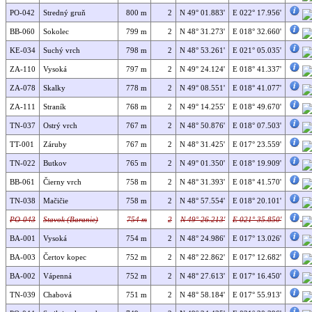
PO-042
Stredný gruň
800 m
2
N 49° 01.883'
E 022° 17.956'
BB-060
Sokolec
799 m
2
N 48° 31.273'
E 018° 32.660'
KE-034
Suchý vrch
798 m
2
N 48° 53.261'
E 021° 05.035'
ZA-110
Vysoká
797 m
2
N 49° 24.124'
E 018° 41.337'
ZA-078
Skalky
778 m
2
N 49° 08.551'
E 018° 41.077'
ZA-111
Straník
768 m
2
N 49° 14.255'
E 018° 49.670'
TN-037
Ostrý vrch
767 m
2
N 48° 50.876'
E 018° 07.503'
TT-001
Záruby
767 m
2
N 48° 31.425'
E 017° 23.559'
TN-022
Butkov
765 m
2
N 49° 01.350'
E 018° 19.909'
BB-061
Čierny vrch
758 m
2
N 48° 31.393'
E 018° 41.570'
TN-038
Mačičie
758 m
2
N 48° 57.554'
E 018° 20.101'
PO-043
Stavok (Baranie)
754 m
2
N 49° 26.213'
E 021° 35.850'
BA-001
Vysoká
754 m
2
N 48° 24.986'
E 017° 13.026'
BA-003
Čertov kopec
752 m
2
N 48° 22.862'
E 017° 12.682'
BA-002
Vápenná
752 m
2
N 48° 27.613'
E 017° 16.450'
TN-039
Chabová
751 m
2
N 48° 58.184'
E 017° 55.913'