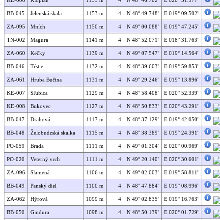
BB-045
Jelenská skala
1153 m
4
N 48° 49.748'
E 019° 09.502'
ZA-095
Mních
1150 m
4
N 49° 00.088'
E 019° 47.245'
TN-002
Magura
1141 m
4
N 48° 52.071'
E 018° 31.763'
ZA-060
Kečky
1139 m
4
N 49° 07.547'
E 019° 14.564'
BB-046
Tŕstie
1132 m
4
N 48° 39.603'
E 019° 59.853'
ZA-061
Hruba Bučina
1131 m
4
N 49° 29.246'
E 019° 13.896'
KE-007
Sľubica
1129 m
4
N 48° 58.408'
E 020° 52.339'
KE-008
Bukovec
1127 m
4
N 48° 50.833'
E 020° 43.291'
BB-047
Drahová
1117 m
4
N 48° 37.129'
E 019° 42.050'
BB-048
Želobudzská skalka
1115 m
4
N 48° 38.389'
E 019° 24.391'
PO-059
Brada
1111 m
4
N 49° 01.304'
E 020° 00.969'
PO-020
Veterný vrch
1111 m
4
N 49° 20.140'
E 020° 30.601'
ZA-096
Slamená
1106 m
4
N 49° 02.003'
E 019° 58.811'
BB-049
Panský diel
1100 m
4
N 48° 47.884'
E 019° 08.996'
ZA-062
Hýrová
1099 m
4
N 49° 02.835'
E 019° 16.763'
BB-050
Gindura
1098 m
4
N 48° 50.139'
E 020° 01.729'