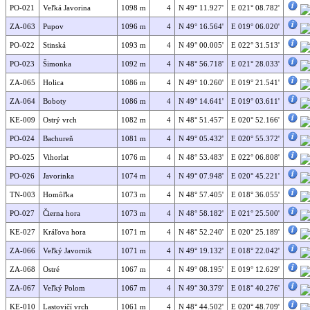
PO-021
Veľká Javorina
1098 m
4
N 49° 11.927'
E 021° 08.782'
ZA-063
Pupov
1096 m
4
N 49° 16.564'
E 019° 06.020'
PO-022
Stinská
1093 m
4
N 49° 00.005'
E 022° 31.513'
PO-023
Šimonka
1092 m
4
N 48° 56.718'
E 021° 28.033'
ZA-065
Holica
1086 m
4
N 49° 10.260'
E 019° 21.541'
ZA-064
Boboty
1086 m
4
N 49° 14.641'
E 019° 03.611'
KE-009
Ostrý vrch
1082 m
4
N 48° 51.457'
E 020° 52.166'
PO-024
Bachureň
1081 m
4
N 49° 05.432'
E 020° 55.372'
PO-025
Vihorlat
1076 m
4
N 48° 53.483'
E 022° 06.808'
PO-026
Javorinka
1074 m
4
N 49° 07.948'
E 020° 45.221'
TN-003
Homôľka
1073 m
4
N 48° 57.405'
E 018° 36.055'
PO-027
Čierna hora
1073 m
4
N 48° 58.182'
E 021° 25.500'
KE-027
Kráľova hora
1071 m
4
N 48° 52.240'
E 020° 25.189'
ZA-066
Veľký Javornik
1071 m
4
N 49° 19.132'
E 018° 22.042'
ZA-068
Ostré
1067 m
4
N 49° 08.195'
E 019° 12.629'
ZA-067
Veľký Polom
1067 m
4
N 49° 30.379'
E 018° 40.276'
KE-010
Lastovičí vrch
1061 m
4
N 48° 44.502'
E 020° 48.709'