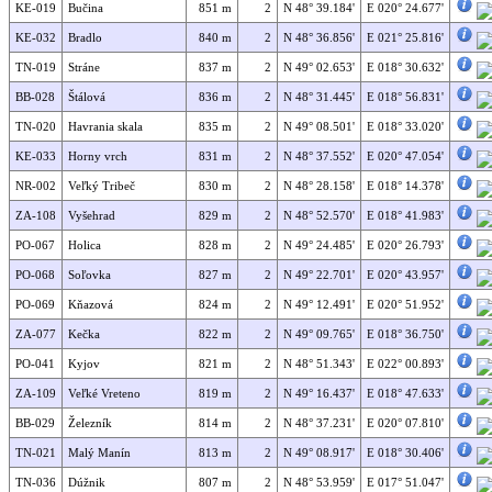
KE-019
Bučina
851 m
2
N 48° 39.184'
E 020° 24.677'
KE-032
Bradlo
840 m
2
N 48° 36.856'
E 021° 25.816'
TN-019
Stráne
837 m
2
N 49° 02.653'
E 018° 30.632'
BB-028
Štálová
836 m
2
N 48° 31.445'
E 018° 56.831'
TN-020
Havrania skala
835 m
2
N 49° 08.501'
E 018° 33.020'
KE-033
Horny vrch
831 m
2
N 48° 37.552'
E 020° 47.054'
NR-002
Veľký Tribeč
830 m
2
N 48° 28.158'
E 018° 14.378'
ZA-108
Vyšehrad
829 m
2
N 48° 52.570'
E 018° 41.983'
PO-067
Holica
828 m
2
N 49° 24.485'
E 020° 26.793'
PO-068
Soľovka
827 m
2
N 49° 22.701'
E 020° 43.957'
PO-069
Kňazová
824 m
2
N 49° 12.491'
E 020° 51.952'
ZA-077
Kečka
822 m
2
N 49° 09.765'
E 018° 36.750'
PO-041
Kyjov
821 m
2
N 48° 51.343'
E 022° 00.893'
ZA-109
Veľké Vreteno
819 m
2
N 49° 16.437'
E 018° 47.633'
BB-029
Železník
814 m
2
N 48° 37.231'
E 020° 07.810'
TN-021
Malý Manín
813 m
2
N 49° 08.917'
E 018° 30.406'
TN-036
Dúžnik
807 m
2
N 48° 53.959'
E 017° 51.047'