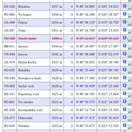
KE-028
Bykárka
1057 m
4
N 48° 54.800'
E 020° 24.025'
PO-060
Tri kopce
1056 m
4
N 48° 56.160'
E 020° 18.167'
ZA-069
Čebrať
1054 m
4
N 49° 06.119'
E 019° 16.750'
ZA-097
Vráta
1051 m
4
N 49° 24.708'
E 019° 23.425'
PO-028
Vysoké skalky
1050 m
4
N 49° 22.817'
E 020° 33.323'
BB-011
Javorie
1044 m
4
N 48° 26.497'
E 019° 17.407'
TN-004
Inovec
1042 m
4
N 48° 46.486'
E 018° 02.479'
ZA-070
Hrubá Kečka
1037 m
4
N 48° 59.035'
E 018° 30.796'
PO-029
Roháčka
1029 m
4
N 48° 55.441'
E 021° 00.760'
TN-030
Koniakova skala
1028 m
4
N 49° 17.169'
E 018° 19.600'
TN-005
Suchý vrch
1028 m
4
N 48° 50.459'
E 018° 25.166'
KE-011
Popriečny vrch
1025 m
4
N 48° 46.781'
E 022° 21.864'
PO-061
Tri chotáre
1025 m
4
N 48° 59.372'
E 021° 24.550'
KE-029
Krompašský vrch
1024 m
4
N 48° 52.714'
E 020° 53.330'
ZA-071
Chlieviská
1024 m
4
N 48° 57.471'
E 018° 45.654'
PO-030
Nežabec
1023 m
4
N 48° 55.672'
E 022° 13.763'