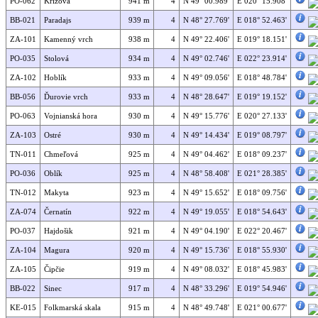
PO-062
Krížová
941 m
4
N 49° 00.989'
E 020° 15.908'
BB-021
Paradajs
939 m
4
N 48° 27.769'
E 018° 52.463'
ZA-101
Kamenný vrch
938 m
4
N 49° 22.406'
E 019° 18.151'
PO-035
Stolová
934 m
4
N 49° 02.746'
E 022° 23.914'
ZA-102
Hoblík
933 m
4
N 49° 09.056'
E 018° 48.784'
BB-056
Ďurovie vrch
933 m
4
N 48° 28.647'
E 019° 19.152'
PO-063
Vojnianská hora
930 m
4
N 49° 15.776'
E 020° 27.133'
ZA-103
Ostré
930 m
4
N 49° 14.434'
E 019° 08.797'
TN-011
Chmeľová
925 m
4
N 49° 04.462'
E 018° 09.237'
PO-036
Oblík
925 m
4
N 48° 58.408'
E 021° 28.385'
TN-012
Makyta
923 m
4
N 49° 15.652'
E 018° 09.756'
ZA-074
Černatín
922 m
4
N 49° 19.055'
E 018° 54.643'
PO-037
Hajdošik
921 m
4
N 49° 04.190'
E 022° 20.467'
ZA-104
Magura
920 m
4
N 49° 15.736'
E 018° 55.930'
ZA-105
Čipčie
919 m
4
N 49° 08.032'
E 018° 45.983'
BB-022
Sinec
917 m
4
N 48° 33.296'
E 019° 54.946'
KE-015
Folkmarská skala
915 m
4
N 48° 49.748'
E 021° 00.677'