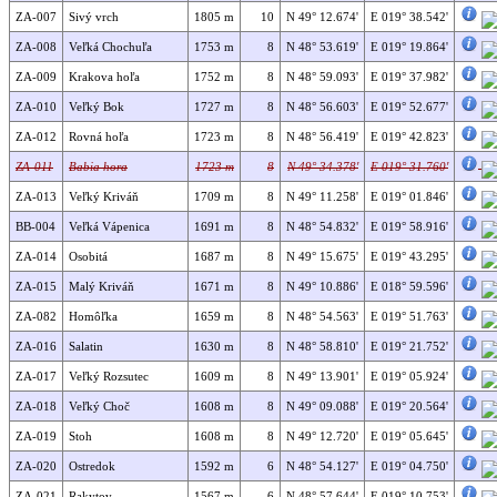
ZA-007
Sivý vrch
1805 m
10
N 49° 12.674'
E 019° 38.542'
ZA-008
Veľká Chochuľa
1753 m
8
N 48° 53.619'
E 019° 19.864'
ZA-009
Krakova hoľa
1752 m
8
N 48° 59.093'
E 019° 37.982'
ZA-010
Veľký Bok
1727 m
8
N 48° 56.603'
E 019° 52.677'
ZA-012
Rovná hoľa
1723 m
8
N 48° 56.419'
E 019° 42.823'
ZA-011
Babia hora
1723 m
8
N 49° 34.378'
E 019° 31.760'
ZA-013
Veľký Kriváň
1709 m
8
N 49° 11.258'
E 019° 01.846'
BB-004
Veľká Vápenica
1691 m
8
N 48° 54.832'
E 019° 58.916'
ZA-014
Osobitá
1687 m
8
N 49° 15.675'
E 019° 43.295'
ZA-015
Malý Kriváň
1671 m
8
N 49° 10.886'
E 018° 59.596'
ZA-082
Homôľka
1659 m
8
N 48° 54.563'
E 019° 51.763'
ZA-016
Salatin
1630 m
8
N 48° 58.810'
E 019° 21.752'
ZA-017
Veľký Rozsutec
1609 m
8
N 49° 13.901'
E 019° 05.924'
ZA-018
Veľký Choč
1608 m
8
N 49° 09.088'
E 019° 20.564'
ZA-019
Stoh
1608 m
8
N 49° 12.720'
E 019° 05.645'
ZA-020
Ostredok
1592 m
6
N 48° 54.127'
E 019° 04.750'
ZA-021
Rakytov
1567 m
6
N 48° 57.644'
E 019° 10.753'