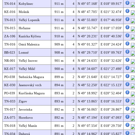
TN-014
Kobylinec
911 m
4
N 49° 07.168'
E 018° 09.917'
KE-016
Mošnik
911 m
4
N 48° 47.705'
E 021° 32.474'
TN-013
Veľký Lopeník
911 m
4
N 48° 55.003'
E 017° 46.958'
TN-015
Hoľazne
911 m
4
N 48° 55.747'
E 018° 17.059'
ZA-106
Kazícka Kýčera
910 m
4
N 49° 20.231'
E 018° 40.536'
TN-016
Ostrá Malenica
909 m
4
N 49° 01.327'
E 018° 24.424'
BB-023
Lomné
908 m
4
N 48° 29.710'
E 019° 09.763'
NR-001
Veľký Inovec
901 m
4
N 48° 24.635'
E 018° 32.626'
KE-017
Veľký Milič
900 m
4
N 48° 34.607'
E 021° 27.490'
PO-038
Stebnícka Magura
899 m
2
N 49° 21.640'
E 021° 14.727'
KE-030
Jasenovský vrch
894 m
2
N 48° 52.250'
E 022° 15.123'
PO-039
Kurčínska Magura
893 m
2
N 49° 18.992'
E 020° 52.404'
TN-033
Zigov
893 m
2
N 49° 13.865'
E 018° 16.553'
TN-017
Javorinka
892 m
2
N 48° 56.065'
E 018° 26.867'
ZA-075
Horeňovo
892 m
2
N 48° 47.194'
E 018° 47.093'
TN-018
Veľký Manín
891 m
2
N 49° 07.554'
E 018° 29.750'
TN-034
Dubová
891 m
2
N 49° 14.962'
E 018° 15.827'