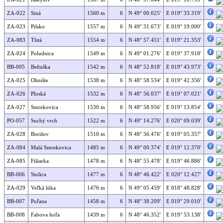
ZA-022
Siná
1560 m
6
N 49° 00.025'
E 019° 33.319'
ZA-023
Pilsko
1557 m
6
N 49° 31.673'
E 019° 19.000'
ZA-083
Tlstá
1554 m
6
N 48° 57.451'
E 019° 21.353'
ZA-024
Poludnica
1549 m
6
N 49° 01.276'
E 019° 37.918'
BB-005
Beňuška
1542 m
6
N 48° 52.818'
E 019° 43.973'
ZA-025
Ohnište
1538 m
6
N 48° 58.534'
E 019° 42.356'
ZA-026
Ploská
1532 m
6
N 48° 56.037'
E 019° 07.021'
ZA-027
Smrekovica
1530 m
6
N 48° 58.956'
E 019° 13.854'
PO-057
Suchý vrch
1522 m
6
N 49° 14.276'
E 020° 09.039'
ZA-028
Borišov
1510 m
6
N 48° 56.476'
E 019° 05.357'
ZA-084
Malá Smrekovica
1485 m
6
N 49° 00.374'
E 019° 12.370'
ZA-085
Fišiarka
1478 m
6
N 48° 55.478'
E 019° 46.886'
BB-006
Stolica
1477 m
6
N 48° 46.422'
E 020° 12.427'
ZA-029
Veľká lúka
1476 m
6
N 49° 05.459'
E 018° 48.828'
BB-007
Poľana
1458 m
6
N 48° 38.209'
E 019° 29.010'
BB-008
Fabova hoľa
1439 m
6
N 48° 46.352'
E 019° 53.138'