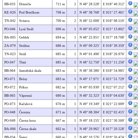
BB-033
Drienčie
711 m
2
N 48° 28.528'
E 018° 40.312'
KE-020
Pod Briežkom
708 m
2
N 48° 38.768'
E 021° 27.461'
TN-042
Svitava
700 m
2
N 48° 52.008'
E 018° 08.510'
PO-046
Lysá Stráž
696 m
1
N 49° 05.052'
E 021° 13.802'
BA-005
Geldek
694 m
1
N 48° 25.951'
E 017° 18.708'
ZA-079
Strážna
686 m
1
N 49° 09.325'
E 018° 39.359'
TN-023
Stráž
685 m
1
N 49° 01.496'
E 018° 26.976'
PO-047
Tlstá
685 m
1
N 48° 52.750'
E 021° 11.250'
BB-064
Jastrabská skala
683 m
1
N 48° 38.386'
E 018° 54.985'
PO-071
Brúsy
683 m
1
N 49° 17.971'
E 021° 51.729'
PO-072
Príkra
682 m
1
N 49° 05.930'
E 022° 07.212'
BB-065
Vápenná
680 m
1
N 48° 32.323'
E 019° 04.630'
PO-073
Kačalová
676 m
1
N 49° 19.349'
E 021° 22.009'
PO-048
Černiny
671 m
1
N 49° 08.384'
E 022° 02.415'
PO-049
Čierna hora
667 m
1
N 49° 18.155'
E 021° 30.500'
BA-006
Čierna skala
662 m
1
N 48° 29.962'
E 017° 20.528'
BB-034
Šiator
660 m
1
N 48° 10.576'
E 019° 50.474'