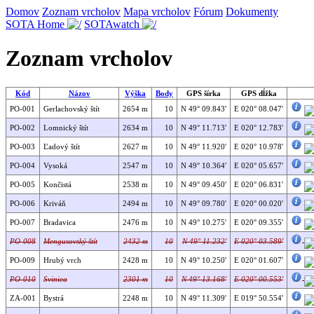
Domov
Zoznam vrcholov
Mapa vrcholov
Fórum
Dokumenty
SOTA Home
SOTAwatch
Zoznam vrcholov
Kód
Názov
Výška
Body
GPS šírka
GPS dĺžka
PO-001
Gerlachovský štít
2654 m
10
N 49° 09.843'
E 020° 08.047'
PO-002
Lomnický štít
2634 m
10
N 49° 11.713'
E 020° 12.783'
PO-003
Ľadový štít
2627 m
10
N 49° 11.920'
E 020° 10.978'
PO-004
Vysoká
2547 m
10
N 49° 10.364'
E 020° 05.657'
PO-005
Končistá
2538 m
10
N 49° 09.450'
E 020° 06.831'
PO-006
Kriváň
2494 m
10
N 49° 09.780'
E 020° 00.020'
PO-007
Bradavica
2476 m
10
N 49° 10.275'
E 020° 09.355'
PO-008
Mengusovský štít
2432 m
10
N 49° 11.232'
E 020° 03.589'
PO-009
Hrubý vrch
2428 m
10
N 49° 10.250'
E 020° 01.607'
PO-010
Svinica
2301 m
10
N 49° 13.168'
E 020° 00.553'
ZA-001
Bystrá
2248 m
10
N 49° 11.309'
E 019° 50.554'