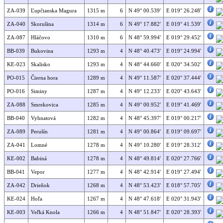
ZA-039
Ľupčianska Magura
1315 m
6
N 49° 00.539'
E 019° 26.248'
ZA-040
Skorušina
1314 m
6
N 49° 17.882'
E 019° 41.539'
ZA-087
Hláčovo
1310 m
6
N 48° 59.994'
E 019° 29.452'
BB-039
Bukovina
1293 m
4
N 48° 40.473'
E 019° 24.994'
KE-023
Skalisko
1293 m
4
N 48° 44.660'
E 020° 34.502'
PO-015
Čierna hora
1289 m
4
N 49° 11.587'
E 020° 37.444'
PO-016
Siminy
1287 m
4
N 49° 12.233'
E 020° 43.643'
ZA-088
Smrekovica
1285 m
4
N 49° 00.952'
E 019° 41.469'
BB-040
Vyhnatová
1282 m
4
N 48° 45.397'
E 019° 00.217'
ZA-089
Perušín
1281 m
4
N 49° 00.864'
E 019° 09.697'
ZA-041
Lomné
1278 m
4
N 49° 10.280'
E 019° 28.312'
KE-002
Babiná
1278 m
4
N 48° 49.814'
E 020° 27.766'
BB-041
Vepor
1277 m
4
N 48° 42.914'
E 019° 27.494'
ZA-042
Drieňok
1268 m
4
N 48° 53.423'
E 018° 57.705'
KE-024
Hoľa
1267 m
4
N 48° 47.618'
E 020° 31.943'
KE-003
Veľká Knola
1266 m
4
N 48° 51.847'
E 020° 28.393'