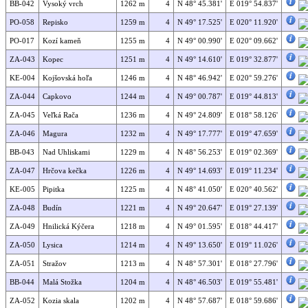
BB-042
Vysoký vrch
1262 m
4
N 48° 45.381'
E 019° 54.837'
PO-058
Repisko
1259 m
4
N 49° 17.525'
E 020° 11.920'
PO-017
Kozí kameň
1255 m
4
N 49° 00.990'
E 020° 09.662'
ZA-043
Kopec
1251 m
4
N 49° 14.610'
E 019° 32.877'
KE-004
Kojšovská hoľa
1246 m
4
N 48° 46.942'
E 020° 59.276'
ZA-044
Capkovo
1244 m
4
N 49° 00.787'
E 019° 44.813'
ZA-045
Veľká Rača
1236 m
4
N 49° 24.809'
E 018° 58.126'
ZA-046
Magura
1232 m
4
N 49° 17.777'
E 019° 47.659'
BB-043
Nad Uhliskami
1229 m
4
N 48° 56.253'
E 019° 02.369'
ZA-047
Hrčova kečka
1226 m
4
N 49° 14.693'
E 019° 11.234'
KE-005
Pipitka
1225 m
4
N 48° 41.050'
E 020° 40.562'
ZA-048
Budín
1221 m
4
N 49° 20.647'
E 019° 27.139'
ZA-049
Hnilická Kýčera
1218 m
4
N 49° 01.595'
E 018° 44.417'
ZA-050
Lysica
1214 m
4
N 49° 13.650'
E 019° 11.026'
ZA-051
Stražov
1213 m
4
N 48° 57.301'
E 018° 27.796'
BB-044
Malá Stožka
1204 m
4
N 48° 46.503'
E 019° 55.481'
ZA-052
Kozia skala
1202 m
4
N 48° 57.687'
E 018° 59.686'