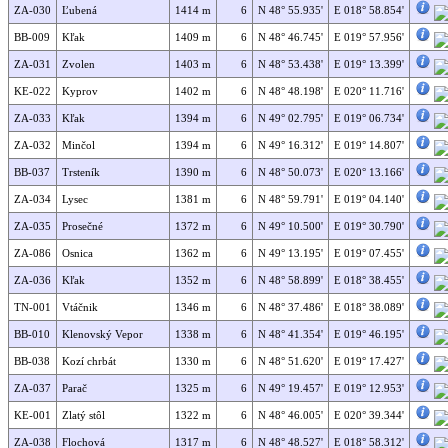
ZA-030
Ľubená
1414 m
6
N 48° 55.935'
E 018° 58.854'
BB-009
Kľak
1409 m
6
N 48° 46.745'
E 019° 57.956'
ZA-031
Zvolen
1403 m
6
N 48° 53.438'
E 019° 13.399'
KE-022
Kyprov
1402 m
6
N 48° 48.198'
E 020° 11.716'
ZA-033
Kľak
1394 m
6
N 49° 02.795'
E 019° 06.734'
ZA-032
Minčol
1394 m
6
N 49° 16.312'
E 019° 14.807'
BB-037
Trsteník
1390 m
6
N 48° 50.073'
E 020° 13.166'
ZA-034
Lysec
1381 m
6
N 48° 59.791'
E 019° 04.140'
ZA-035
Prosečné
1372 m
6
N 49° 10.500'
E 019° 30.790'
ZA-086
Osnica
1362 m
6
N 49° 13.195'
E 019° 07.455'
ZA-036
Kľak
1352 m
6
N 48° 58.899'
E 018° 38.455'
TN-001
Vtáčnik
1346 m
6
N 48° 37.486'
E 018° 38.089'
BB-010
Klenovský Vepor
1338 m
6
N 48° 41.354'
E 019° 46.195'
BB-038
Kozí chrbát
1330 m
6
N 48° 51.620'
E 019° 17.427'
ZA-037
Parač
1325 m
6
N 49° 19.457'
E 019° 12.953'
KE-001
Zlatý stôl
1322 m
6
N 48° 46.005'
E 020° 39.344'
ZA-038
Flochová
1317 m
6
N 48° 48.527'
E 018° 58.312'