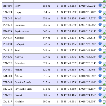
BB-066
Rohy
656 m
1
N 48° 33.153'
E 019° 20.932'
TN-024
Klapy
654 m
1
N 49° 09.719'
E 018° 25.482'
TN-043
Sokol
651 m
1
N 48° 58.256'
E 018° 17.578'
PO-074
Pacutová
650 m
1
N 49° 19.640'
E 021° 41.009'
BB-035
Štyri chotáre
648 m
1
N 48° 38.490'
E 020° 10.414'
PO-075
Kaštielik
647 m
1
N 49° 23.214'
E 021° 24.818'
PO-050
Haľagoš
642 m
1
N 49° 06.115'
E 021° 22.690'
ZA-116
Snoh
641 m
1
N 49° 13.755'
E 018° 41.104'
PO-076
Kobyla
637 m
1
N 49° 11.836'
E 021° 58.328'
TN-025
Žalostiná
621 m
1
N 48° 49.037'
E 017° 25.614'
PO-051
Jedlina
620 m
1
N 49° 20.855'
E 021° 18.468'
NR-004
Žibrica
616 m
1
N 48° 22.046'
E 018° 09.097'
TN-044
Drieňový vrch
615 m
1
N 48° 41.179'
E 018° 28.491'
KE-021
Pavlovský vrch
611 m
1
N 48° 34.559'
E 020° 42.157'
TN-026
Stavná
601 m
1
N 49° 08.465'
E 018° 24.157'
ZA-117
Hradište
600 m
1
N 49° 10.601'
E 018° 31.954'