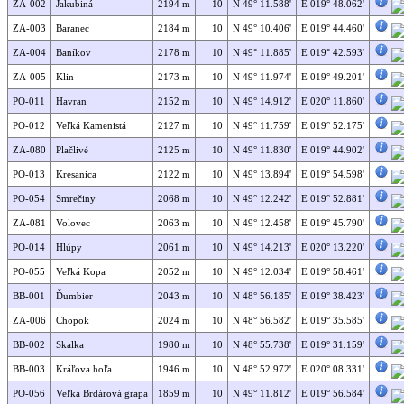
ZA-002
Jakubiná
2194 m
10
N 49° 11.588'
E 019° 48.062'
ZA-003
Baranec
2184 m
10
N 49° 10.406'
E 019° 44.460'
ZA-004
Baníkov
2178 m
10
N 49° 11.885'
E 019° 42.593'
ZA-005
Klin
2173 m
10
N 49° 11.974'
E 019° 49.201'
PO-011
Havran
2152 m
10
N 49° 14.912'
E 020° 11.860'
PO-012
Veľká Kamenistá
2127 m
10
N 49° 11.759'
E 019° 52.175'
ZA-080
Plačlivé
2125 m
10
N 49° 11.830'
E 019° 44.902'
PO-013
Kresanica
2122 m
10
N 49° 13.894'
E 019° 54.598'
PO-054
Smrečiny
2068 m
10
N 49° 12.242'
E 019° 52.881'
ZA-081
Volovec
2063 m
10
N 49° 12.458'
E 019° 45.790'
PO-014
Hlúpy
2061 m
10
N 49° 14.213'
E 020° 13.220'
PO-055
Veľká Kopa
2052 m
10
N 49° 12.034'
E 019° 58.461'
BB-001
Ďumbier
2043 m
10
N 48° 56.185'
E 019° 38.423'
ZA-006
Chopok
2024 m
10
N 48° 56.582'
E 019° 35.585'
BB-002
Skalka
1980 m
10
N 48° 55.738'
E 019° 31.159'
BB-003
Kráľova hoľa
1946 m
10
N 48° 52.972'
E 020° 08.331'
PO-056
Veľká Brdárová grapa
1859 m
10
N 49° 11.812'
E 019° 56.584'