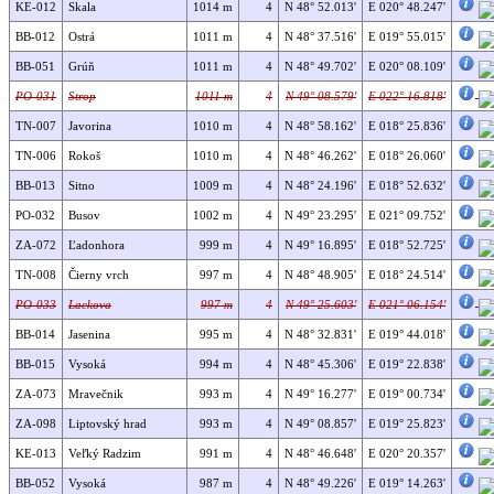
KE-012
Skala
1014 m
4
N 48° 52.013'
E 020° 48.247'
BB-012
Ostrá
1011 m
4
N 48° 37.516'
E 019° 55.015'
BB-051
Grúň
1011 m
4
N 48° 49.702'
E 020° 08.109'
PO-031
Strop
1011 m
4
N 49° 08.579'
E 022° 16.818'
TN-007
Javorina
1010 m
4
N 48° 58.162'
E 018° 25.836'
TN-006
Rokoš
1010 m
4
N 48° 46.262'
E 018° 26.060'
BB-013
Sitno
1009 m
4
N 48° 24.196'
E 018° 52.632'
PO-032
Busov
1002 m
4
N 49° 23.295'
E 021° 09.752'
ZA-072
Ľadonhora
999 m
4
N 49° 16.895'
E 018° 52.725'
TN-008
Čierny vrch
997 m
4
N 48° 48.905'
E 018° 24.514'
PO-033
Lackova
997 m
4
N 49° 25.603'
E 021° 06.154'
BB-014
Jasenina
995 m
4
N 48° 32.831'
E 019° 44.018'
BB-015
Vysoká
994 m
4
N 48° 45.306'
E 019° 22.838'
ZA-073
Mravečnik
993 m
4
N 49° 16.277'
E 019° 00.734'
ZA-098
Liptovský hrad
993 m
4
N 49° 08.857'
E 019° 25.823'
KE-013
Veľký Radzim
991 m
4
N 48° 46.648'
E 020° 20.357'
BB-052
Vysoká
987 m
4
N 48° 49.226'
E 019° 14.263'