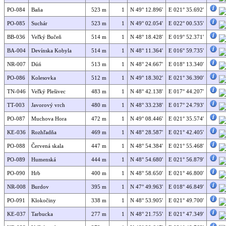
PO-084
Baňa
523 m
1
N 49° 12.896'
E 021° 35.692'
PO-085
Suchár
523 m
1
N 49° 02.054'
E 022° 00.535'
BB-036
Veľký Bučeň
514 m
1
N 48° 18.428'
E 019° 52.371'
BA-004
Devínska Kobyla
514 m
1
N 48° 11.364'
E 016° 59.735'
NR-007
Dúń
513 m
1
N 48° 24.667'
E 018° 13.340'
PO-086
Kolesovka
512 m
1
N 49° 18.302'
E 021° 36.390'
TN-046
Veľký Plešivec
483 m
1
N 48° 42.138'
E 017° 44.207'
TT-003
Javorový vrch
480 m
1
N 48° 33.238'
E 017° 24.793'
PO-087
Muchova Hora
472 m
1
N 49° 08.446'
E 021° 35.574'
KE-036
Rozhľadňa
469 m
1
N 48° 28.587'
E 021° 42.405'
PO-088
Červená skala
447 m
1
N 48° 54.384'
E 021° 55.468'
PO-089
Humenská
444 m
1
N 48° 54.680'
E 021° 56.879'
PO-090
Hrb
400 m
1
N 48° 58.650'
E 021° 46.800'
NR-008
Burdov
395 m
1
N 47° 49.963'
E 018° 46.849'
PO-091
Klokočiny
338 m
1
N 48° 53.905'
E 021° 49.700'
KE-037
Tarbucka
277 m
1
N 48° 21.755'
E 021° 47.349'