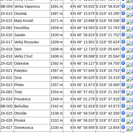
BB-004
Veľká Vápenica
1691 m
8
N 48° 54.832'
E 019° 58.916'
ZA-014
Osobitá
1687 m
8
N 49° 15.675'
E 019° 43.295'
ZA-015
Malý Kriváň
1671 m
8
N 49° 10.886'
E 018° 59.596'
ZA-082
Homôľka
1659 m
8
N 48° 54.563'
E 019° 51.763'
ZA-016
Salatin
1630 m
8
N 48° 58.810'
E 019° 21.752'
ZA-017
Veľký Rozsutec
1609 m
8
N 49° 13.901'
E 019° 05.924'
ZA-019
Stoh
1608 m
8
N 49° 12.720'
E 019° 05.645'
ZA-018
Veľký Choč
1608 m
8
N 49° 09.088'
E 019° 20.564'
ZA-020
Ostredok
1592 m
6
N 48° 54.127'
E 019° 04.750'
ZA-021
Rakytov
1567 m
6
N 48° 57.644'
E 019° 10.753'
ZA-022
Siná
1560 m
6
N 49° 00.025'
E 019° 33.319'
ZA-023
Pilsko
1557 m
6
N 49° 31.673'
E 019° 19.000'
ZA-083
Tlstá
1554 m
6
N 48° 57.451'
E 019° 21.353'
ZA-024
Poludnica
1549 m
6
N 49° 01.276'
E 019° 37.918'
BB-005
Beňuška
1542 m
6
N 48° 52.818'
E 019° 43.973'
ZA-025
Ohnište
1538 m
6
N 48° 58.534'
E 019° 42.356'
ZA-026
Ploská
1532 m
6
N 48° 56.037'
E 019° 07.021'
ZA-027
Smrekovica
1530 m
6
N 48° 58.956'
E 019° 13.854'