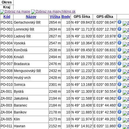
Okres
Kraj
Kód
Názov
Výška
Body
GPS šírka
GPS dĺžka
PO-001
Gerlachovský štít
2654 m
10
N 49° 09.843'
E 020° 08.047'
PO-002
Lomnický štít
2634 m
10
N 49° 11.713'
E 020° 12.783'
PO-003
Ľadový štít
2627 m
10
N 49° 11.920'
E 020° 10.978'
PO-004
Vysoká
2547 m
10
N 49° 10.364'
E 020° 05.657'
PO-005
Končistá
2538 m
10
N 49° 09.450'
E 020° 06.831'
PO-006
Kriváň
2494 m
10
N 49° 09.780'
E 020° 00.020'
PO-007
Bradavica
2476 m
10
N 49° 10.275'
E 020° 09.355'
PO-008
Mengusovský štít
2432 m
10
N 49° 11.232'
E 020° 03.589'
PO-009
Hrubý vrch
2428 m
10
N 49° 10.250'
E 020° 01.607'
PO-010
Svinica
2301 m
10
N 49° 13.168'
E 020° 00.553'
ZA-001
Bystrá
2248 m
10
N 49° 11.309'
E 019° 50.554'
ZA-002
Jakubiná
2194 m
10
N 49° 11.588'
E 019° 48.062'
ZA-003
Baranec
2184 m
10
N 49° 10.406'
E 019° 44.460'
ZA-004
Baníkov
2178 m
10
N 49° 11.885'
E 019° 42.593'
ZA-005
Klin
2173 m
10
N 49° 11.974'
E 019° 49.201'
PO-011
Havran
2152 m
10
N 49° 14.912'
E 020° 11.860'