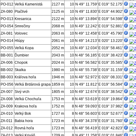
PO-012
Veľká Kamenistá
2127 m
10
N 49° 11.759'
E 019° 52.175'
ZA-080
Plačlivé
2125 m
10
N 49° 11.830'
E 019° 44.902'
PO-013
Kresanica
2122 m
10
N 49° 13.894'
E 019° 54.598'
PO-054
Smrečiny
2068 m
10
N 49° 12.242'
E 019° 52.881'
ZA-081
Volovec
2063 m
10
N 49° 12.458'
E 019° 45.790'
PO-014
Hlúpy
2061 m
10
N 49° 14.213'
E 020° 13.220'
PO-055
Veľká Kopa
2052 m
10
N 49° 12.034'
E 019° 58.461'
BB-001
Ďumbier
2043 m
10
N 48° 56.185'
E 019° 38.423'
ZA-006
Chopok
2024 m
10
N 48° 56.582'
E 019° 35.585'
BB-002
Skalka
1980 m
10
N 48° 55.738'
E 019° 31.159'
BB-003
Kráľova hoľa
1946 m
10
N 48° 52.972'
E 020° 08.331'
PO-056
Veľká Brdárová grapa
1859 m
10
N 49° 11.812'
E 019° 56.584'
ZA-007
Sivý vrch
1805 m
10
N 49° 12.674'
E 019° 38.542'
ZA-008
Veľká Chochuľa
1753 m
8
N 48° 53.619'
E 019° 19.864'
ZA-009
Krakova hoľa
1752 m
8
N 48° 59.093'
E 019° 37.982'
ZA-010
Veľký Bok
1727 m
8
N 48° 56.603'
E 019° 52.677'
ZA-011
Babia hora
1723 m
8
N 49° 34.378'
E 019° 31.760'
ZA-012
Rovná hoľa
1723 m
8
N 48° 56.419'
E 019° 42.823'
ZA-013
Veľký Kriváň
1709 m
8
N 49° 11.258'
E 019° 01.846'