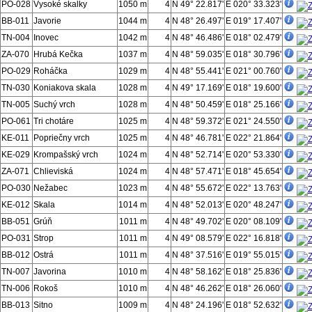
PO-028
Vysoké skalky
1050 m
4
N 49° 22.817'
E 020° 33.323'
BB-011
Javorie
1044 m
4
N 48° 26.497'
E 019° 17.407'
TN-004
Inovec
1042 m
4
N 48° 46.486'
E 018° 02.479'
ZA-070
Hrubá Kečka
1037 m
4
N 48° 59.035'
E 018° 30.796'
PO-029
Roháčka
1029 m
4
N 48° 55.441'
E 021° 00.760'
TN-030
Koniakova skala
1028 m
4
N 49° 17.169'
E 018° 19.600'
TN-005
Suchý vrch
1028 m
4
N 48° 50.459'
E 018° 25.166'
PO-061
Tri chotáre
1025 m
4
N 48° 59.372'
E 021° 24.550'
KE-011
Popriečny vrch
1025 m
4
N 48° 46.781'
E 022° 21.864'
KE-029
Krompašský vrch
1024 m
4
N 48° 52.714'
E 020° 53.330'
ZA-071
Chlieviská
1024 m
4
N 48° 57.471'
E 018° 45.654'
PO-030
Nežabec
1023 m
4
N 48° 55.672'
E 022° 13.763'
KE-012
Skala
1014 m
4
N 48° 52.013'
E 020° 48.247'
BB-051
Grúň
1011 m
4
N 48° 49.702'
E 020° 08.109'
PO-031
Strop
1011 m
4
N 49° 08.579'
E 022° 16.818'
BB-012
Ostrá
1011 m
4
N 48° 37.516'
E 019° 55.015'
TN-007
Javorina
1010 m
4
N 48° 58.162'
E 018° 25.836'
TN-006
Rokoš
1010 m
4
N 48° 46.262'
E 018° 26.060'
BB-013
Sitno
1009 m
4
N 48° 24.196'
E 018° 52.632'