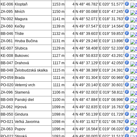
KE-006
Kloptaň
1153 m
4
N 48° 46.782'
E 020° 51.577'
ZA-095
Mních
1150 m
4
N 49° 00.088'
E 019° 47.245'
TN-002
Magura
1141 m
4
N 48° 52.071'
E 018° 31.763'
ZA-060
Kečky
1139 m
4
N 49° 07.547'
E 019° 14.564'
BB-046
Tŕstie
1132 m
4
N 48° 39.603'
E 019° 59.853'
ZA-061
Hruba Bučina
1131 m
4
N 49° 29.246'
E 019° 13.896'
KE-007
Sľubica
1129 m
4
N 48° 58.408'
E 020° 52.339'
KE-008
Bukovec
1127 m
4
N 48° 50.833'
E 020° 43.291'
BB-047
Drahová
1117 m
4
N 48° 37.129'
E 019° 42.050'
BB-048
Želobudzská skalka
1115 m
4
N 48° 38.389'
E 019° 24.391'
PO-059
Brada
1111 m
4
N 49° 01.304'
E 020° 00.969'
PO-020
Veterný vrch
1111 m
4
N 49° 20.140'
E 020° 30.601'
ZA-096
Slamená
1106 m
4
N 49° 02.003'
E 019° 58.811'
BB-049
Panský diel
1100 m
4
N 48° 47.884'
E 019° 08.996'
ZA-062
Hýrová
1099 m
4
N 49° 02.835'
E 019° 16.763'
BB-050
Gindura
1098 m
4
N 48° 50.139'
E 020° 01.729'
PO-021
Veľká Javorina
1098 m
4
N 49° 11.927'
E 021° 08.782'
ZA-063
Pupov
1096 m
4
N 49° 16.564'
E 019° 06.020'
PO-022
Stinská
1093 m
4
N 49° 00.005'
E 022° 31.513'