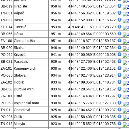
BB-019
Hradište
958 m
4
N 48° 49.755'
E 019° 17.854'
TN-031
Vápeč
956 m
4
N 48° 56.362'
E 018° 19.582'
TN-032
Baske
954 m
4
N 48° 52.808'
E 018° 15.472'
KE-014
Turecká
953 m
4
N 48° 41.116'
E 020° 28.729'
BB-055
Hôrka
951 m
4
N 48° 49.664'
E 020° 03.569'
ZA-100
Čierna Lutiša
951 m
4
N 49° 18.871'
E 018° 59.187'
BB-020
Skalka
946 m
4
N 48° 49.621'
E 019° 37.364'
PO-062
Krížová
941 m
4
N 49° 00.989'
E 020° 15.908'
BB-021
Paradajs
939 m
4
N 48° 27.769'
E 018° 52.463'
ZA-101
Kamenný vrch
938 m
4
N 49° 22.406'
E 019° 18.151'
PO-035
Stolová
934 m
4
N 49° 02.746'
E 022° 23.914'
ZA-102
Hoblík
933 m
4
N 49° 09.056'
E 018° 48.784'
BB-056
Ďurovie vrch
933 m
4
N 48° 28.647'
E 019° 19.152'
ZA-103
Ostré
930 m
4
N 49° 14.434'
E 019° 08.797'
PO-063
Vojnianská hora
930 m
4
N 49° 15.776'
E 020° 27.133'
TN-011
Chmeľová
925 m
4
N 49° 04.462'
E 018° 09.237'
PO-036
Oblík
925 m
4
N 48° 58.408'
E 021° 28.385'
TN-012
Makyta
923 m
4
N 49° 15.652'
E 018° 09.756'