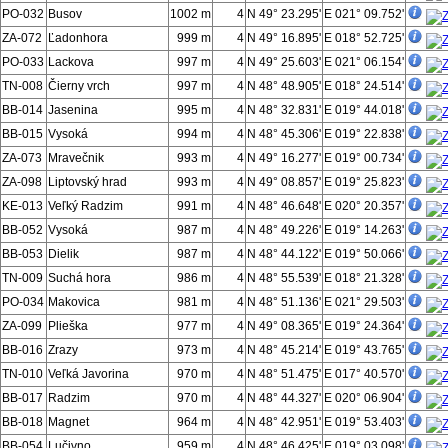
PO-032
Busov
1002 m
4
N 49° 23.295'
E 021° 09.752'
ZA-072
Ľadonhora
999 m
4
N 49° 16.895'
E 018° 52.725'
PO-033
Lackova
997 m
4
N 49° 25.603'
E 021° 06.154'
TN-008
Čierny vrch
997 m
4
N 48° 48.905'
E 018° 24.514'
BB-014
Jasenina
995 m
4
N 48° 32.831'
E 019° 44.018'
BB-015
Vysoká
994 m
4
N 48° 45.306'
E 019° 22.838'
ZA-073
Mravečnik
993 m
4
N 49° 16.277'
E 019° 00.734'
ZA-098
Liptovský hrad
993 m
4
N 49° 08.857'
E 019° 25.823'
KE-013
Veľký Radzim
991 m
4
N 48° 46.648'
E 020° 20.357'
BB-052
Vysoká
987 m
4
N 48° 49.226'
E 019° 14.263'
BB-053
Dielik
987 m
4
N 48° 44.122'
E 019° 50.066'
TN-009
Suchá hora
986 m
4
N 48° 55.539'
E 018° 21.328'
PO-034
Makovica
981 m
4
N 48° 51.136'
E 021° 29.503'
ZA-099
Plieška
977 m
4
N 49° 08.365'
E 019° 24.364'
BB-016
Zrazy
973 m
4
N 48° 45.214'
E 019° 43.765'
TN-010
Veľká Javorina
970 m
4
N 48° 51.475'
E 017° 40.570'
BB-017
Radzim
970 m
4
N 48° 44.327'
E 020° 06.904'
BB-018
Magnet
964 m
4
N 48° 42.951'
E 019° 53.403'
BB-054
Lučivno
959 m
4
N 48° 46.425'
E 019° 03.098'