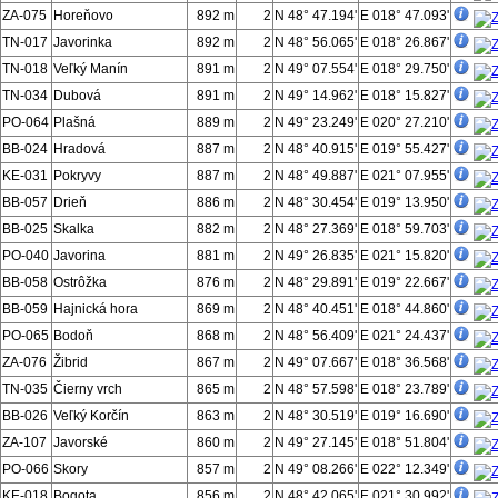
ZA-075
Horeňovo
892 m
2
N 48° 47.194'
E 018° 47.093'
TN-017
Javorinka
892 m
2
N 48° 56.065'
E 018° 26.867'
TN-018
Veľký Manín
891 m
2
N 49° 07.554'
E 018° 29.750'
TN-034
Dubová
891 m
2
N 49° 14.962'
E 018° 15.827'
PO-064
Plašná
889 m
2
N 49° 23.249'
E 020° 27.210'
BB-024
Hradová
887 m
2
N 48° 40.915'
E 019° 55.427'
KE-031
Pokryvy
887 m
2
N 48° 49.887'
E 021° 07.955'
BB-057
Drieň
886 m
2
N 48° 30.454'
E 019° 13.950'
BB-025
Skalka
882 m
2
N 48° 27.369'
E 018° 59.703'
PO-040
Javorina
881 m
2
N 49° 26.835'
E 021° 15.820'
BB-058
Ostrôžka
876 m
2
N 48° 29.891'
E 019° 22.667'
BB-059
Hajnická hora
869 m
2
N 48° 40.451'
E 018° 44.860'
PO-065
Bodoň
868 m
2
N 48° 56.409'
E 021° 24.437'
ZA-076
Žibrid
867 m
2
N 49° 07.667'
E 018° 36.568'
TN-035
Čierny vrch
865 m
2
N 48° 57.598'
E 018° 23.789'
BB-026
Veľký Korčín
863 m
2
N 48° 30.519'
E 019° 16.690'
ZA-107
Javorské
860 m
2
N 49° 27.145'
E 018° 51.804'
PO-066
Skory
857 m
2
N 49° 08.266'
E 022° 12.349'
KE-018
Bogota
856 m
2
N 48° 42.065'
E 021° 30.992'