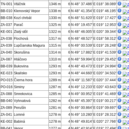
TN-001
Vtáčnik
1346 m
6
N 48° 37.486'
E 018° 38.089'
BB-010
Klenovský Vepor
1338 m
6
N 48° 41.354'
E 019° 46.195'
BB-038
Kozí chrbát
1330 m
6
N 48° 51.620'
E 019° 17.427'
ZA-037
Parač
1325 m
6
N 49° 19.457'
E 019° 12.953'
KE-001
Zlatý stôl
1322 m
6
N 48° 46.005'
E 020° 39.344'
ZA-038
Flochová
1317 m
6
N 48° 48.527'
E 018° 58.312'
ZA-039
Ľupčianska Magura
1315 m
6
N 49° 00.539'
E 019° 26.248'
ZA-040
Skorušina
1314 m
6
N 49° 17.882'
E 019° 41.539'
ZA-087
Hláčovo
1310 m
6
N 48° 59.994'
E 019° 29.452'
BB-039
Bukovina
1293 m
4
N 48° 40.473'
E 019° 24.994'
KE-023
Skalisko
1293 m
4
N 48° 44.660'
E 020° 34.502'
PO-015
Čierna hora
1289 m
4
N 49° 11.587'
E 020° 37.444'
PO-016
Siminy
1287 m
4
N 49° 12.233'
E 020° 43.643'
ZA-088
Smrekovica
1285 m
4
N 49° 00.952'
E 019° 41.469'
BB-040
Vyhnatová
1282 m
4
N 48° 45.397'
E 019° 00.217'
ZA-089
Perušín
1281 m
4
N 49° 00.864'
E 019° 09.697'
ZA-041
Lomné
1278 m
4
N 49° 10.280'
E 019° 28.312'
KE-002
Babiná
1278 m
4
N 48° 49.814'
E 020° 27.766'
BB-041
Vepor
1277 m
4
N 48° 42.914'
E 019° 27.494'