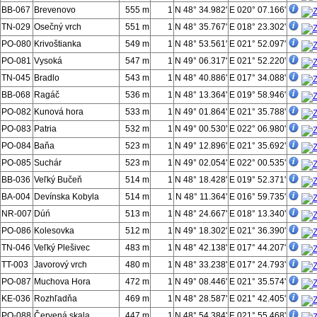
BB-067
Brevenovo
555 m
1
N 48° 34.982'
E 020° 07.166'
TN-029
Osečný vrch
551 m
1
N 48° 35.767'
E 018° 23.302'
PO-080
Krivoštianka
549 m
1
N 48° 53.561'
E 021° 52.097'
PO-081
Vysoká
547 m
1
N 49° 06.317'
E 021° 52.220'
TN-045
Bradlo
543 m
1
N 48° 40.886'
E 017° 34.088'
BB-068
Ragáč
536 m
1
N 48° 13.364'
E 019° 58.946'
PO-082
Kunová hora
533 m
1
N 49° 01.864'
E 021° 35.788'
PO-083
Patria
532 m
1
N 49° 00.530'
E 022° 06.980'
PO-084
Baňa
523 m
1
N 49° 12.896'
E 021° 35.692'
PO-085
Suchár
523 m
1
N 49° 02.054'
E 022° 00.535'
BB-036
Veľký Bučeň
514 m
1
N 48° 18.428'
E 019° 52.371'
BA-004
Devínska Kobyla
514 m
1
N 48° 11.364'
E 016° 59.735'
NR-007
Dúń
513 m
1
N 48° 24.667'
E 018° 13.340'
PO-086
Kolesovka
512 m
1
N 49° 18.302'
E 021° 36.390'
TN-046
Veľký Plešivec
483 m
1
N 48° 42.138'
E 017° 44.207'
TT-003
Javorový vrch
480 m
1
N 48° 33.238'
E 017° 24.793'
PO-087
Muchova Hora
472 m
1
N 49° 08.446'
E 021° 35.574'
KE-036
Rozhľadňa
469 m
1
N 48° 28.587'
E 021° 42.405'
PO-088
Červená skala
447 m
1
N 48° 54.384'
E 021° 55.468'