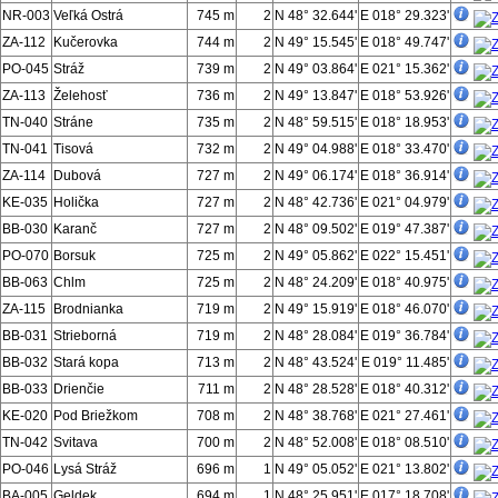
NR-003
Veľká Ostrá
745 m
2
N 48° 32.644'
E 018° 29.323'
ZA-112
Kučerovka
744 m
2
N 49° 15.545'
E 018° 49.747'
PO-045
Stráž
739 m
2
N 49° 03.864'
E 021° 15.362'
ZA-113
Želehosť
736 m
2
N 49° 13.847'
E 018° 53.926'
TN-040
Stráne
735 m
2
N 48° 59.515'
E 018° 18.953'
TN-041
Tisová
732 m
2
N 49° 04.988'
E 018° 33.470'
ZA-114
Dubová
727 m
2
N 49° 06.174'
E 018° 36.914'
KE-035
Holička
727 m
2
N 48° 42.736'
E 021° 04.979'
BB-030
Karanč
727 m
2
N 48° 09.502'
E 019° 47.387'
PO-070
Borsuk
725 m
2
N 49° 05.862'
E 022° 15.451'
BB-063
Chlm
725 m
2
N 48° 24.209'
E 018° 40.975'
ZA-115
Brodnianka
719 m
2
N 49° 15.919'
E 018° 46.070'
BB-031
Strieborná
719 m
2
N 48° 28.084'
E 019° 36.784'
BB-032
Stará kopa
713 m
2
N 48° 43.524'
E 019° 11.485'
BB-033
Drienčie
711 m
2
N 48° 28.528'
E 018° 40.312'
KE-020
Pod Briežkom
708 m
2
N 48° 38.768'
E 021° 27.461'
TN-042
Svitava
700 m
2
N 48° 52.008'
E 018° 08.510'
PO-046
Lysá Stráž
696 m
1
N 49° 05.052'
E 021° 13.802'
BA-005
Geldek
694 m
1
N 48° 25.951'
E 017° 18.708'