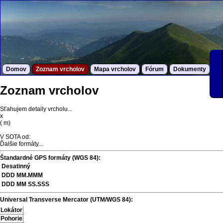
Domov
Zoznam vrcholov
Mapa vrcholov
Fórum
Dokumenty
S
Zoznam vrcholov
Sťahujem detaily vrcholu...
x
(
m)
V SOTA od:
Ďalšie formáty...
Štandardné GPS formáty (WGS 84):
Desatinný
DDD MM.MMM
DDD MM SS.SSS
Universal Transverse Mercator (UTM/WGS 84):
Lokátor
Pohorie