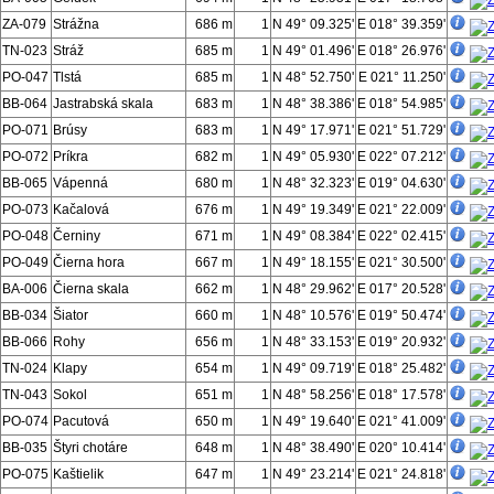
ZA-079
Strážna
686 m
1
N 49° 09.325'
E 018° 39.359'
TN-023
Stráž
685 m
1
N 49° 01.496'
E 018° 26.976'
PO-047
Tlstá
685 m
1
N 48° 52.750'
E 021° 11.250'
BB-064
Jastrabská skala
683 m
1
N 48° 38.386'
E 018° 54.985'
PO-071
Brúsy
683 m
1
N 49° 17.971'
E 021° 51.729'
PO-072
Príkra
682 m
1
N 49° 05.930'
E 022° 07.212'
BB-065
Vápenná
680 m
1
N 48° 32.323'
E 019° 04.630'
PO-073
Kačalová
676 m
1
N 49° 19.349'
E 021° 22.009'
PO-048
Černiny
671 m
1
N 49° 08.384'
E 022° 02.415'
PO-049
Čierna hora
667 m
1
N 49° 18.155'
E 021° 30.500'
BA-006
Čierna skala
662 m
1
N 48° 29.962'
E 017° 20.528'
BB-034
Šiator
660 m
1
N 48° 10.576'
E 019° 50.474'
BB-066
Rohy
656 m
1
N 48° 33.153'
E 019° 20.932'
TN-024
Klapy
654 m
1
N 49° 09.719'
E 018° 25.482'
TN-043
Sokol
651 m
1
N 48° 58.256'
E 018° 17.578'
PO-074
Pacutová
650 m
1
N 49° 19.640'
E 021° 41.009'
BB-035
Štyri chotáre
648 m
1
N 48° 38.490'
E 020° 10.414'
PO-075
Kaštielik
647 m
1
N 49° 23.214'
E 021° 24.818'