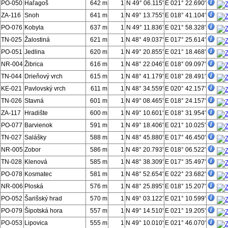
PO-050
Haľagoš
642 m
1
N 49° 06.115'
E 021° 22.690'
ZA-116
Snoh
641 m
1
N 49° 13.755'
E 018° 41.104'
PO-076
Kobyla
637 m
1
N 49° 11.836'
E 021° 58.328'
TN-025
Žalostiná
621 m
1
N 48° 49.037'
E 017° 25.614'
PO-051
Jedlina
620 m
1
N 49° 20.855'
E 021° 18.468'
NR-004
Žibrica
616 m
1
N 48° 22.046'
E 018° 09.097'
TN-044
Drieňový vrch
615 m
1
N 48° 41.179'
E 018° 28.491'
KE-021
Pavlovský vrch
611 m
1
N 48° 34.559'
E 020° 42.157'
TN-026
Stavná
601 m
1
N 49° 08.465'
E 018° 24.157'
ZA-117
Hradište
600 m
1
N 49° 10.601'
E 018° 31.954'
PO-077
Barvienok
591 m
1
N 49° 18.406'
E 021° 10.025'
TN-027
Salášky
588 m
1
N 48° 45.880'
E 017° 46.450'
NR-005
Zobor
586 m
1
N 48° 20.793'
E 018° 06.522'
TN-028
Klenová
585 m
1
N 48° 38.309'
E 017° 35.497'
PO-078
Kosmatec
581 m
1
N 48° 52.654'
E 022° 23.682'
NR-006
Ploská
576 m
1
N 48° 25.895'
E 018° 15.207'
PO-052
Šarišský hrad
570 m
1
N 49° 03.122'
E 021° 10.599'
PO-079
Šipotská hora
557 m
1
N 49° 14.510'
E 021° 19.205'
PO-053
Lipovica
555 m
1
N 49° 10.010'
E 021° 46.070'