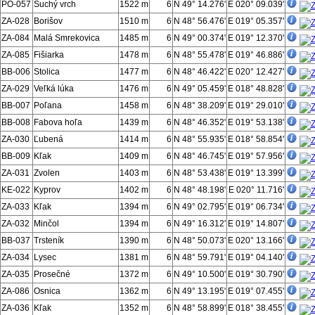
PO-057
Suchý vrch
1522 m
6
N 49° 14.276'
E 020° 09.039'
ZA-028
Borišov
1510 m
6
N 48° 56.476'
E 019° 05.357'
ZA-084
Malá Smrekovica
1485 m
6
N 49° 00.374'
E 019° 12.370'
ZA-085
Fišiarka
1478 m
6
N 48° 55.478'
E 019° 46.886'
BB-006
Stolica
1477 m
6
N 48° 46.422'
E 020° 12.427'
ZA-029
Veľká lúka
1476 m
6
N 49° 05.459'
E 018° 48.828'
BB-007
Poľana
1458 m
6
N 48° 38.209'
E 019° 29.010'
BB-008
Fabova hoľa
1439 m
6
N 48° 46.352'
E 019° 53.138'
ZA-030
Ľubená
1414 m
6
N 48° 55.935'
E 018° 58.854'
BB-009
Kľak
1409 m
6
N 48° 46.745'
E 019° 57.956'
ZA-031
Zvolen
1403 m
6
N 48° 53.438'
E 019° 13.399'
KE-022
Kyprov
1402 m
6
N 48° 48.198'
E 020° 11.716'
ZA-033
Kľak
1394 m
6
N 49° 02.795'
E 019° 06.734'
ZA-032
Minčol
1394 m
6
N 49° 16.312'
E 019° 14.807'
BB-037
Trsteník
1390 m
6
N 48° 50.073'
E 020° 13.166'
ZA-034
Lysec
1381 m
6
N 48° 59.791'
E 019° 04.140'
ZA-035
Prosečné
1372 m
6
N 49° 10.500'
E 019° 30.790'
ZA-086
Osnica
1362 m
6
N 49° 13.195'
E 019° 07.455'
ZA-036
Kľak
1352 m
6
N 48° 58.899'
E 018° 38.455'