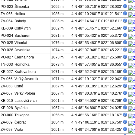
PO-023
Šimonka
1092 m
4
N 48° 56.718'
E 021° 28.033'
ZA-065
Holica
1086 m
4
N 49° 10.260'
E 019° 21.541'
ZA-064
Boboty
1086 m
4
N 49° 14.641'
E 019° 03.611'
KE-009
Ostrý vrch
1082 m
4
N 48° 51.457'
E 020° 52.166'
PO-024
Bachureň
1081 m
4
N 49° 05.432'
E 020° 55.372'
PO-025
Vihorlat
1076 m
4
N 48° 53.483'
E 022° 06.808'
PO-026
Javorinka
1074 m
4
N 49° 07.948'
E 020° 45.221'
PO-027
Čierna hora
1073 m
4
N 48° 58.182'
E 021° 25.500'
TN-003
Homôľka
1073 m
4
N 48° 57.405'
E 018° 36.055'
KE-027
Kráľova hora
1071 m
4
N 48° 52.240'
E 020° 25.189'
ZA-066
Veľký Javornik
1071 m
4
N 49° 19.132'
E 018° 22.042'
ZA-068
Ostré
1067 m
4
N 49° 08.195'
E 019° 12.629'
ZA-067
Veľký Polom
1067 m
4
N 49° 30.379'
E 018° 40.276'
KE-010
Lastovičí vrch
1061 m
4
N 48° 44.502'
E 020° 48.709'
KE-028
Bykárka
1057 m
4
N 48° 54.800'
E 020° 24.025'
PO-060
Tri kopce
1056 m
4
N 48° 56.160'
E 020° 18.167'
ZA-069
Čebrať
1054 m
4
N 49° 06.119'
E 019° 16.750'
ZA-097
Vráta
1051 m
4
N 49° 24.708'
E 019° 23.425'