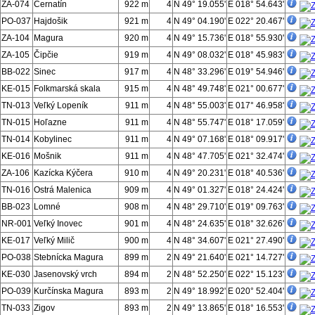
ZA-074
Černatín
922 m
4
N 49° 19.055'
E 018° 54.643'
PO-037
Hajdošik
921 m
4
N 49° 04.190'
E 022° 20.467'
ZA-104
Magura
920 m
4
N 49° 15.736'
E 018° 55.930'
ZA-105
Čipčie
919 m
4
N 49° 08.032'
E 018° 45.983'
BB-022
Sinec
917 m
4
N 48° 33.296'
E 019° 54.946'
KE-015
Folkmarská skala
915 m
4
N 48° 49.748'
E 021° 00.677'
TN-013
Veľký Lopeník
911 m
4
N 48° 55.003'
E 017° 46.958'
TN-015
Hoľazne
911 m
4
N 48° 55.747'
E 018° 17.059'
TN-014
Kobylinec
911 m
4
N 49° 07.168'
E 018° 09.917'
KE-016
Mošnik
911 m
4
N 48° 47.705'
E 021° 32.474'
ZA-106
Kazícka Kýčera
910 m
4
N 49° 20.231'
E 018° 40.536'
TN-016
Ostrá Malenica
909 m
4
N 49° 01.327'
E 018° 24.424'
BB-023
Lomné
908 m
4
N 48° 29.710'
E 019° 09.763'
NR-001
Veľký Inovec
901 m
4
N 48° 24.635'
E 018° 32.626'
KE-017
Veľký Milič
900 m
4
N 48° 34.607'
E 021° 27.490'
PO-038
Stebnícka Magura
899 m
2
N 49° 21.640'
E 021° 14.727'
KE-030
Jasenovský vrch
894 m
2
N 48° 52.250'
E 022° 15.123'
PO-039
Kurčínska Magura
893 m
2
N 49° 18.992'
E 020° 52.404'
TN-033
Zigov
893 m
2
N 49° 13.865'
E 018° 16.553'