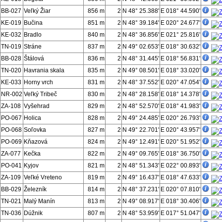
BB-027
Veľký Žiar
856 m
2
N 48° 25.388'
E 018° 44.590'
KE-019
Bučina
851 m
2
N 48° 39.184'
E 020° 24.677'
KE-032
Bradlo
840 m
2
N 48° 36.856'
E 021° 25.816'
TN-019
Stráne
837 m
2
N 49° 02.653'
E 018° 30.632'
BB-028
Štálová
836 m
2
N 48° 31.445'
E 018° 56.831'
TN-020
Havrania skala
835 m
2
N 49° 08.501'
E 018° 33.020'
KE-033
Horny vrch
831 m
2
N 48° 37.552'
E 020° 47.054'
NR-002
Veľký Tribeč
830 m
2
N 48° 28.158'
E 018° 14.378'
ZA-108
Vyšehrad
829 m
2
N 48° 52.570'
E 018° 41.983'
PO-067
Holica
828 m
2
N 49° 24.485'
E 020° 26.793'
PO-068
Soľovka
827 m
2
N 49° 22.701'
E 020° 43.957'
PO-069
Kňazová
824 m
2
N 49° 12.491'
E 020° 51.952'
ZA-077
Kečka
822 m
2
N 49° 09.765'
E 018° 36.750'
PO-041
Kyjov
821 m
2
N 48° 51.343'
E 022° 00.893'
ZA-109
Veľké Vreteno
819 m
2
N 49° 16.437'
E 018° 47.633'
BB-029
Železník
814 m
2
N 48° 37.231'
E 020° 07.810'
TN-021
Malý Manín
813 m
2
N 49° 08.917'
E 018° 30.406'
TN-036
Dúžnik
807 m
2
N 48° 53.959'
E 017° 51.047'