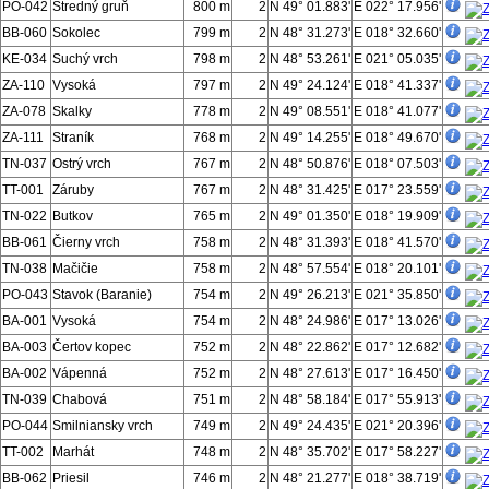
PO-042
Stredný gruň
800 m
2
N 49° 01.883'
E 022° 17.956'
BB-060
Sokolec
799 m
2
N 48° 31.273'
E 018° 32.660'
KE-034
Suchý vrch
798 m
2
N 48° 53.261'
E 021° 05.035'
ZA-110
Vysoká
797 m
2
N 49° 24.124'
E 018° 41.337'
ZA-078
Skalky
778 m
2
N 49° 08.551'
E 018° 41.077'
ZA-111
Straník
768 m
2
N 49° 14.255'
E 018° 49.670'
TN-037
Ostrý vrch
767 m
2
N 48° 50.876'
E 018° 07.503'
TT-001
Záruby
767 m
2
N 48° 31.425'
E 017° 23.559'
TN-022
Butkov
765 m
2
N 49° 01.350'
E 018° 19.909'
BB-061
Čierny vrch
758 m
2
N 48° 31.393'
E 018° 41.570'
TN-038
Mačičie
758 m
2
N 48° 57.554'
E 018° 20.101'
PO-043
Stavok (Baranie)
754 m
2
N 49° 26.213'
E 021° 35.850'
BA-001
Vysoká
754 m
2
N 48° 24.986'
E 017° 13.026'
BA-003
Čertov kopec
752 m
2
N 48° 22.862'
E 017° 12.682'
BA-002
Vápenná
752 m
2
N 48° 27.613'
E 017° 16.450'
TN-039
Chabová
751 m
2
N 48° 58.184'
E 017° 55.913'
PO-044
Smilniansky vrch
749 m
2
N 49° 24.435'
E 021° 20.396'
TT-002
Marhát
748 m
2
N 48° 35.702'
E 017° 58.227'
BB-062
Priesil
746 m
2
N 48° 21.277'
E 018° 38.719'