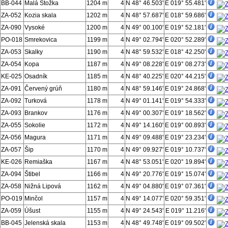
BB-044
Malá Stožka
1204 m
4
N 48° 46.503'
E 019° 55.481'
ZA-052
Kozia skala
1202 m
4
N 48° 57.687'
E 018° 59.686'
ZA-090
Vysoké
1200 m
4
N 49° 00.100'
E 019° 52.181'
PO-018
Smrekovica
1199 m
4
N 49° 02.794'
E 020° 52.289'
ZA-053
Skalky
1190 m
4
N 48° 59.532'
E 018° 42.250'
ZA-054
Kopa
1187 m
4
N 49° 08.228'
E 019° 08.273'
KE-025
Osadník
1185 m
4
N 48° 40.225'
E 020° 44.215'
ZA-091
Červený grúň
1180 m
4
N 48° 59.146'
E 019° 24.868'
ZA-092
Turková
1178 m
4
N 49° 01.141'
E 019° 54.333'
ZA-093
Brankov
1176 m
4
N 49° 00.307'
E 019° 18.562'
ZA-055
Sokolie
1172 m
4
N 49° 14.160'
E 019° 00.893'
ZA-056
Magura
1171 m
4
N 49° 09.488'
E 019° 23.234'
ZA-057
Šip
1170 m
4
N 49° 09.927'
E 019° 10.737'
KE-026
Remiaška
1167 m
4
N 48° 53.051'
E 020° 19.894'
ZA-094
Štibel
1166 m
4
N 49° 20.776'
E 019° 15.074'
ZA-058
Nižná Lipová
1162 m
4
N 49° 04.880'
E 019° 07.361'
PO-019
Minčol
1157 m
4
N 49° 14.077'
E 020° 59.351'
ZA-059
Úšust
1155 m
4
N 49° 24.543'
E 019° 11.216'
BB-045
Jelenská skala
1153 m
4
N 48° 49.748'
E 019° 09.502'