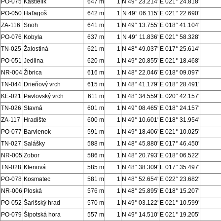
PO-075
Kaštielik
647 m
1
N 49° 23.214'
E 021° 24.818'
PO-050
Haľagoš
642 m
1
N 49° 06.115'
E 021° 22.690'
ZA-116
Snoh
641 m
1
N 49° 13.755'
E 018° 41.104'
PO-076
Kobyla
637 m
1
N 49° 11.836'
E 021° 58.328'
TN-025
Žalostiná
621 m
1
N 48° 49.037'
E 017° 25.614'
PO-051
Jedlina
620 m
1
N 49° 20.855'
E 021° 18.468'
NR-004
Žibrica
616 m
1
N 48° 22.046'
E 018° 09.097'
TN-044
Drieňový vrch
615 m
1
N 48° 41.179'
E 018° 28.491'
KE-021
Pavlovský vrch
611 m
1
N 48° 34.559'
E 020° 42.157'
TN-026
Stavná
601 m
1
N 49° 08.465'
E 018° 24.157'
ZA-117
Hradište
600 m
1
N 49° 10.601'
E 018° 31.954'
PO-077
Barvienok
591 m
1
N 49° 18.406'
E 021° 10.025'
TN-027
Salášky
588 m
1
N 48° 45.880'
E 017° 46.450'
NR-005
Zobor
586 m
1
N 48° 20.793'
E 018° 06.522'
TN-028
Klenová
585 m
1
N 48° 38.309'
E 017° 35.497'
PO-078
Kosmatec
581 m
1
N 48° 52.654'
E 022° 23.682'
NR-006
Ploská
576 m
1
N 48° 25.895'
E 018° 15.207'
PO-052
Šarišský hrad
570 m
1
N 49° 03.122'
E 021° 10.599'
PO-079
Šipotská hora
557 m
1
N 49° 14.510'
E 021° 19.205'