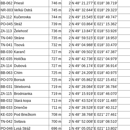
BB-062
Priesil
746 m
2
N 48° 21.277'
E 018° 38.719'
NR-003
Veľká Ostrá
745 m
2
N 48° 32.644'
E 018° 29.323'
ZA-112
Kučerovka
744 m
2
N 49° 15.545'
E 018° 49.747'
PO-045
Stráž
739 m
2
N 49° 03.864'
E 021° 15.362'
ZA-113
Želehosť
736 m
2
N 49° 13.847'
E 018° 53.926'
TN-040
Stráne
735 m
2
N 48° 59.515'
E 018° 18.953'
TN-041
Tisová
732 m
2
N 49° 04.988'
E 018° 33.470'
BB-030
Karanč
727 m
2
N 48° 09.502'
E 019° 47.387'
KE-035
Holička
727 m
2
N 48° 42.736'
E 021° 04.979'
ZA-114
Dubová
727 m
2
N 49° 06.174'
E 018° 36.914'
BB-063
Chlm
725 m
2
N 48° 24.209'
E 018° 40.975'
PO-070
Borsuk
725 m
2
N 49° 05.862'
E 022° 15.451'
BB-031
Strieborná
719 m
2
N 48° 28.084'
E 019° 36.784'
ZA-115
Brodnianka
719 m
2
N 49° 15.919'
E 018° 46.070'
BB-032
Stará kopa
713 m
2
N 48° 43.524'
E 019° 11.485'
BB-033
Drienčie
711 m
2
N 48° 28.528'
E 018° 40.312'
KE-020
Pod Briežkom
708 m
2
N 48° 38.768'
E 021° 27.461'
TN-042
Svitava
700 m
2
N 48° 52.008'
E 018° 08.510'
PO-046
Lysá Stráž
696 m
1
N 49° 05.052'
E 021° 13.802'