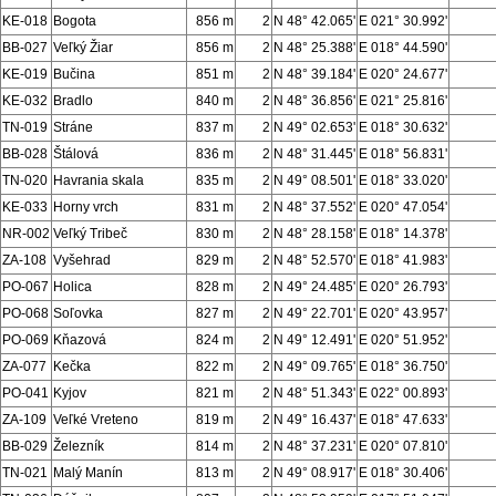
KE-018
Bogota
856 m
2
N 48° 42.065'
E 021° 30.992'
BB-027
Veľký Žiar
856 m
2
N 48° 25.388'
E 018° 44.590'
KE-019
Bučina
851 m
2
N 48° 39.184'
E 020° 24.677'
KE-032
Bradlo
840 m
2
N 48° 36.856'
E 021° 25.816'
TN-019
Stráne
837 m
2
N 49° 02.653'
E 018° 30.632'
BB-028
Štálová
836 m
2
N 48° 31.445'
E 018° 56.831'
TN-020
Havrania skala
835 m
2
N 49° 08.501'
E 018° 33.020'
KE-033
Horny vrch
831 m
2
N 48° 37.552'
E 020° 47.054'
NR-002
Veľký Tribeč
830 m
2
N 48° 28.158'
E 018° 14.378'
ZA-108
Vyšehrad
829 m
2
N 48° 52.570'
E 018° 41.983'
PO-067
Holica
828 m
2
N 49° 24.485'
E 020° 26.793'
PO-068
Soľovka
827 m
2
N 49° 22.701'
E 020° 43.957'
PO-069
Kňazová
824 m
2
N 49° 12.491'
E 020° 51.952'
ZA-077
Kečka
822 m
2
N 49° 09.765'
E 018° 36.750'
PO-041
Kyjov
821 m
2
N 48° 51.343'
E 022° 00.893'
ZA-109
Veľké Vreteno
819 m
2
N 49° 16.437'
E 018° 47.633'
BB-029
Železník
814 m
2
N 48° 37.231'
E 020° 07.810'
TN-021
Malý Manín
813 m
2
N 49° 08.917'
E 018° 30.406'