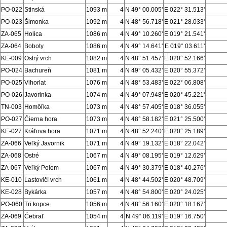
PO-022
Stinská
1093 m
4
N 49° 00.005'
E 022° 31.513'
PO-023
Šimonka
1092 m
4
N 48° 56.718'
E 021° 28.033'
ZA-065
Holica
1086 m
4
N 49° 10.260'
E 019° 21.541'
ZA-064
Boboty
1086 m
4
N 49° 14.641'
E 019° 03.611'
KE-009
Ostrý vrch
1082 m
4
N 48° 51.457'
E 020° 52.166'
PO-024
Bachureň
1081 m
4
N 49° 05.432'
E 020° 55.372'
PO-025
Vihorlat
1076 m
4
N 48° 53.483'
E 022° 06.808'
PO-026
Javorinka
1074 m
4
N 49° 07.948'
E 020° 45.221'
TN-003
Homôľka
1073 m
4
N 48° 57.405'
E 018° 36.055'
PO-027
Čierna hora
1073 m
4
N 48° 58.182'
E 021° 25.500'
KE-027
Kráľova hora
1071 m
4
N 48° 52.240'
E 020° 25.189'
ZA-066
Veľký Javornik
1071 m
4
N 49° 19.132'
E 018° 22.042'
ZA-068
Ostré
1067 m
4
N 49° 08.195'
E 019° 12.629'
ZA-067
Veľký Polom
1067 m
4
N 49° 30.379'
E 018° 40.276'
KE-010
Lastovičí vrch
1061 m
4
N 48° 44.502'
E 020° 48.709'
KE-028
Bykárka
1057 m
4
N 48° 54.800'
E 020° 24.025'
PO-060
Tri kopce
1056 m
4
N 48° 56.160'
E 020° 18.167'
ZA-069
Čebrať
1054 m
4
N 49° 06.119'
E 019° 16.750'