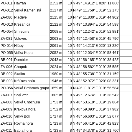
PO-011
Havran
2152 m
10
N 49° 14.912'
E 020° 11.860'
PO-012
Veľká Kamenistá
2127 m
10
N 49° 11.759'
E 019° 52.175'
ZA-080
Plačlivé
2125 m
10
N 49° 11.830'
E 019° 44.902'
PO-013
Kresanica
2122 m
10
N 49° 13.894'
E 019° 54.598'
PO-054
Smrečiny
2068 m
10
N 49° 12.242'
E 019° 52.881'
ZA-081
Volovec
2063 m
10
N 49° 12.458'
E 019° 45.790'
PO-014
Hlúpy
2061 m
10
N 49° 14.213'
E 020° 13.220'
PO-055
Veľká Kopa
2052 m
10
N 49° 12.034'
E 019° 58.461'
BB-001
Ďumbier
2043 m
10
N 48° 56.185'
E 019° 38.423'
ZA-006
Chopok
2024 m
10
N 48° 56.582'
E 019° 35.585'
BB-002
Skalka
1980 m
10
N 48° 55.738'
E 019° 31.159'
BB-003
Kráľova hoľa
1946 m
10
N 48° 52.972'
E 020° 08.331'
PO-056
Veľká Brdárová grapa
1859 m
10
N 49° 11.812'
E 019° 56.584'
ZA-007
Sivý vrch
1805 m
10
N 49° 12.674'
E 019° 38.542'
ZA-008
Veľká Chochuľa
1753 m
8
N 48° 53.619'
E 019° 19.864'
ZA-009
Krakova hoľa
1752 m
8
N 48° 59.093'
E 019° 37.982'
ZA-010
Veľký Bok
1727 m
8
N 48° 56.603'
E 019° 52.677'
ZA-012
Rovná hoľa
1723 m
8
N 48° 56.419'
E 019° 42.823'
ZA-011
Babia hora
1723 m
8
N 49° 34.378'
E 019° 31.760'