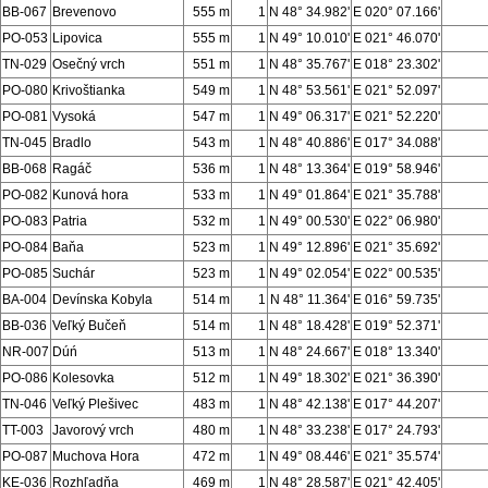
BB-067
Brevenovo
555 m
1
N 48° 34.982'
E 020° 07.166'
PO-053
Lipovica
555 m
1
N 49° 10.010'
E 021° 46.070'
TN-029
Osečný vrch
551 m
1
N 48° 35.767'
E 018° 23.302'
PO-080
Krivoštianka
549 m
1
N 48° 53.561'
E 021° 52.097'
PO-081
Vysoká
547 m
1
N 49° 06.317'
E 021° 52.220'
TN-045
Bradlo
543 m
1
N 48° 40.886'
E 017° 34.088'
BB-068
Ragáč
536 m
1
N 48° 13.364'
E 019° 58.946'
PO-082
Kunová hora
533 m
1
N 49° 01.864'
E 021° 35.788'
PO-083
Patria
532 m
1
N 49° 00.530'
E 022° 06.980'
PO-084
Baňa
523 m
1
N 49° 12.896'
E 021° 35.692'
PO-085
Suchár
523 m
1
N 49° 02.054'
E 022° 00.535'
BA-004
Devínska Kobyla
514 m
1
N 48° 11.364'
E 016° 59.735'
BB-036
Veľký Bučeň
514 m
1
N 48° 18.428'
E 019° 52.371'
NR-007
Dúń
513 m
1
N 48° 24.667'
E 018° 13.340'
PO-086
Kolesovka
512 m
1
N 49° 18.302'
E 021° 36.390'
TN-046
Veľký Plešivec
483 m
1
N 48° 42.138'
E 017° 44.207'
TT-003
Javorový vrch
480 m
1
N 48° 33.238'
E 017° 24.793'
PO-087
Muchova Hora
472 m
1
N 49° 08.446'
E 021° 35.574'
KE-036
Rozhľadňa
469 m
1
N 48° 28.587'
E 021° 42.405'