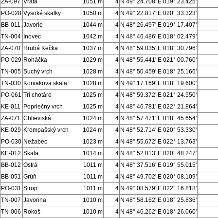
ZA-097
Vráta
1051 m
4
N 49° 24.708'
E 019° 23.425'
PO-028
Vysoké skalky
1050 m
4
N 49° 22.817'
E 020° 33.323'
BB-011
Javorie
1044 m
4
N 48° 26.497'
E 019° 17.407'
TN-004
Inovec
1042 m
4
N 48° 46.486'
E 018° 02.479'
ZA-070
Hrubá Kečka
1037 m
4
N 48° 59.035'
E 018° 30.796'
PO-029
Roháčka
1029 m
4
N 48° 55.441'
E 021° 00.760'
TN-005
Suchý vrch
1028 m
4
N 48° 50.459'
E 018° 25.166'
TN-030
Koniakova skala
1028 m
4
N 49° 17.169'
E 018° 19.600'
PO-061
Tri chotáre
1025 m
4
N 48° 59.372'
E 021° 24.550'
KE-011
Popriečny vrch
1025 m
4
N 48° 46.781'
E 022° 21.864'
ZA-071
Chlieviská
1024 m
4
N 48° 57.471'
E 018° 45.654'
KE-029
Krompašský vrch
1024 m
4
N 48° 52.714'
E 020° 53.330'
PO-030
Nežabec
1023 m
4
N 48° 55.672'
E 022° 13.763'
KE-012
Skala
1014 m
4
N 48° 52.013'
E 020° 48.247'
BB-012
Ostrá
1011 m
4
N 48° 37.516'
E 019° 55.015'
BB-051
Grúň
1011 m
4
N 48° 49.702'
E 020° 08.109'
PO-031
Strop
1011 m
4
N 49° 08.579'
E 022° 16.818'
TN-007
Javorina
1010 m
4
N 48° 58.162'
E 018° 25.836'
TN-006
Rokoš
1010 m
4
N 48° 46.262'
E 018° 26.060'