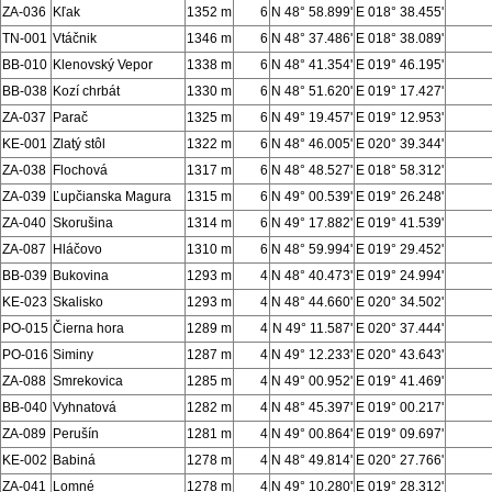
ZA-036
Kľak
1352 m
6
N 48° 58.899'
E 018° 38.455'
TN-001
Vtáčnik
1346 m
6
N 48° 37.486'
E 018° 38.089'
BB-010
Klenovský Vepor
1338 m
6
N 48° 41.354'
E 019° 46.195'
BB-038
Kozí chrbát
1330 m
6
N 48° 51.620'
E 019° 17.427'
ZA-037
Parač
1325 m
6
N 49° 19.457'
E 019° 12.953'
KE-001
Zlatý stôl
1322 m
6
N 48° 46.005'
E 020° 39.344'
ZA-038
Flochová
1317 m
6
N 48° 48.527'
E 018° 58.312'
ZA-039
Ľupčianska Magura
1315 m
6
N 49° 00.539'
E 019° 26.248'
ZA-040
Skorušina
1314 m
6
N 49° 17.882'
E 019° 41.539'
ZA-087
Hláčovo
1310 m
6
N 48° 59.994'
E 019° 29.452'
BB-039
Bukovina
1293 m
4
N 48° 40.473'
E 019° 24.994'
KE-023
Skalisko
1293 m
4
N 48° 44.660'
E 020° 34.502'
PO-015
Čierna hora
1289 m
4
N 49° 11.587'
E 020° 37.444'
PO-016
Siminy
1287 m
4
N 49° 12.233'
E 020° 43.643'
ZA-088
Smrekovica
1285 m
4
N 49° 00.952'
E 019° 41.469'
BB-040
Vyhnatová
1282 m
4
N 48° 45.397'
E 019° 00.217'
ZA-089
Perušín
1281 m
4
N 49° 00.864'
E 019° 09.697'
KE-002
Babiná
1278 m
4
N 48° 49.814'
E 020° 27.766'
ZA-041
Lomné
1278 m
4
N 49° 10.280'
E 019° 28.312'