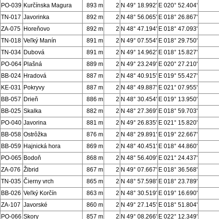
PO-039
Kurčínska Magura
893 m
2
N 49° 18.992'
E 020° 52.404'
TN-017
Javorinka
892 m
2
N 48° 56.065'
E 018° 26.867'
ZA-075
Horeňovo
892 m
2
N 48° 47.194'
E 018° 47.093'
TN-018
Veľký Manín
891 m
2
N 49° 07.554'
E 018° 29.750'
TN-034
Dubová
891 m
2
N 49° 14.962'
E 018° 15.827'
PO-064
Plašná
889 m
2
N 49° 23.249'
E 020° 27.210'
BB-024
Hradová
887 m
2
N 48° 40.915'
E 019° 55.427'
KE-031
Pokryvy
887 m
2
N 48° 49.887'
E 021° 07.955'
BB-057
Drieň
886 m
2
N 48° 30.454'
E 019° 13.950'
BB-025
Skalka
882 m
2
N 48° 27.369'
E 018° 59.703'
PO-040
Javorina
881 m
2
N 49° 26.835'
E 021° 15.820'
BB-058
Ostrôžka
876 m
2
N 48° 29.891'
E 019° 22.667'
BB-059
Hajnická hora
869 m
2
N 48° 40.451'
E 018° 44.860'
PO-065
Bodoň
868 m
2
N 48° 56.409'
E 021° 24.437'
ZA-076
Žibrid
867 m
2
N 49° 07.667'
E 018° 36.568'
TN-035
Čierny vrch
865 m
2
N 48° 57.598'
E 018° 23.789'
BB-026
Veľký Korčín
863 m
2
N 48° 30.519'
E 019° 16.690'
ZA-107
Javorské
860 m
2
N 49° 27.145'
E 018° 51.804'
PO-066
Skory
857 m
2
N 49° 08.266'
E 022° 12.349'