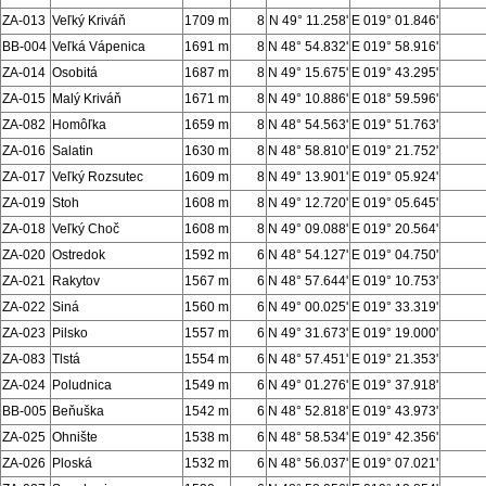
ZA-013
Veľký Kriváň
1709 m
8
N 49° 11.258'
E 019° 01.846'
BB-004
Veľká Vápenica
1691 m
8
N 48° 54.832'
E 019° 58.916'
ZA-014
Osobitá
1687 m
8
N 49° 15.675'
E 019° 43.295'
ZA-015
Malý Kriváň
1671 m
8
N 49° 10.886'
E 018° 59.596'
ZA-082
Homôľka
1659 m
8
N 48° 54.563'
E 019° 51.763'
ZA-016
Salatin
1630 m
8
N 48° 58.810'
E 019° 21.752'
ZA-017
Veľký Rozsutec
1609 m
8
N 49° 13.901'
E 019° 05.924'
ZA-019
Stoh
1608 m
8
N 49° 12.720'
E 019° 05.645'
ZA-018
Veľký Choč
1608 m
8
N 49° 09.088'
E 019° 20.564'
ZA-020
Ostredok
1592 m
6
N 48° 54.127'
E 019° 04.750'
ZA-021
Rakytov
1567 m
6
N 48° 57.644'
E 019° 10.753'
ZA-022
Siná
1560 m
6
N 49° 00.025'
E 019° 33.319'
ZA-023
Pilsko
1557 m
6
N 49° 31.673'
E 019° 19.000'
ZA-083
Tlstá
1554 m
6
N 48° 57.451'
E 019° 21.353'
ZA-024
Poludnica
1549 m
6
N 49° 01.276'
E 019° 37.918'
BB-005
Beňuška
1542 m
6
N 48° 52.818'
E 019° 43.973'
ZA-025
Ohnište
1538 m
6
N 48° 58.534'
E 019° 42.356'
ZA-026
Ploská
1532 m
6
N 48° 56.037'
E 019° 07.021'