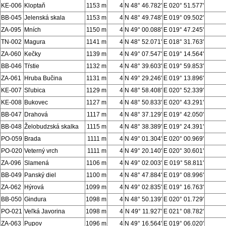
KE-006
Kloptaň
1153 m
4
N 48° 46.782'
E 020° 51.577'
BB-045
Jelenská skala
1153 m
4
N 48° 49.748'
E 019° 09.502'
ZA-095
Mních
1150 m
4
N 49° 00.088'
E 019° 47.245'
TN-002
Magura
1141 m
4
N 48° 52.071'
E 018° 31.763'
ZA-060
Kečky
1139 m
4
N 49° 07.547'
E 019° 14.564'
BB-046
Tŕstie
1132 m
4
N 48° 39.603'
E 019° 59.853'
ZA-061
Hruba Bučina
1131 m
4
N 49° 29.246'
E 019° 13.896'
KE-007
Sľubica
1129 m
4
N 48° 58.408'
E 020° 52.339'
KE-008
Bukovec
1127 m
4
N 48° 50.833'
E 020° 43.291'
BB-047
Drahová
1117 m
4
N 48° 37.129'
E 019° 42.050'
BB-048
Želobudzská skalka
1115 m
4
N 48° 38.389'
E 019° 24.391'
PO-059
Brada
1111 m
4
N 49° 01.304'
E 020° 00.969'
PO-020
Veterný vrch
1111 m
4
N 49° 20.140'
E 020° 30.601'
ZA-096
Slamená
1106 m
4
N 49° 02.003'
E 019° 58.811'
BB-049
Panský diel
1100 m
4
N 48° 47.884'
E 019° 08.996'
ZA-062
Hýrová
1099 m
4
N 49° 02.835'
E 019° 16.763'
BB-050
Gindura
1098 m
4
N 48° 50.139'
E 020° 01.729'
PO-021
Veľká Javorina
1098 m
4
N 49° 11.927'
E 021° 08.782'
ZA-063
Pupov
1096 m
4
N 49° 16.564'
E 019° 06.020'