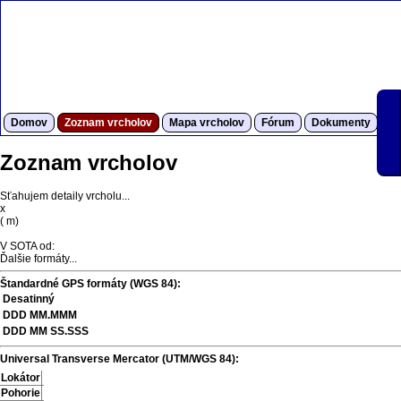
Domov
Zoznam vrcholov
Mapa vrcholov
Fórum
Dokumenty
S
Zoznam vrcholov
Sťahujem detaily vrcholu...
x
(
m)
V SOTA od:
Ďalšie formáty...
Štandardné GPS formáty (WGS 84):
Desatinný
DDD MM.MMM
DDD MM SS.SSS
Universal Transverse Mercator (UTM/WGS 84):
Lokátor
Pohorie