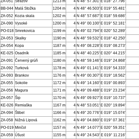
ZA-051
Stražov
1213 m
4
N 48° 57.301'
E 018° 27.796'
BB-044
Malá Stožka
1204 m
4
N 48° 46.503'
E 019° 55.481'
ZA-052
Kozia skala
1202 m
4
N 48° 57.687'
E 018° 59.686'
ZA-090
Vysoké
1200 m
4
N 49° 00.100'
E 019° 52.181'
PO-018
Smrekovica
1199 m
4
N 49° 02.794'
E 020° 52.289'
ZA-053
Skalky
1190 m
4
N 48° 59.532'
E 018° 42.250'
ZA-054
Kopa
1187 m
4
N 49° 08.228'
E 019° 08.273'
KE-025
Osadník
1185 m
4
N 48° 40.225'
E 020° 44.215'
ZA-091
Červený grúň
1180 m
4
N 48° 59.146'
E 019° 24.868'
ZA-092
Turková
1178 m
4
N 49° 01.141'
E 019° 54.333'
ZA-093
Brankov
1176 m
4
N 49° 00.307'
E 019° 18.562'
ZA-055
Sokolie
1172 m
4
N 49° 14.160'
E 019° 00.893'
ZA-056
Magura
1171 m
4
N 49° 09.488'
E 019° 23.234'
ZA-057
Šip
1170 m
4
N 49° 09.927'
E 019° 10.737'
KE-026
Remiaška
1167 m
4
N 48° 53.051'
E 020° 19.894'
ZA-094
Štibel
1166 m
4
N 49° 20.776'
E 019° 15.074'
ZA-058
Nižná Lipová
1162 m
4
N 49° 04.880'
E 019° 07.361'
PO-019
Minčol
1157 m
4
N 49° 14.077'
E 020° 59.351'
ZA-059
Úšust
1155 m
4
N 49° 24.543'
E 019° 11.216'