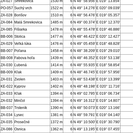
ZA-027
Smrekovica
1530 m
6
N 48° 58.956'
E 019° 13.854'
PO-057
Suchý vrch
1522 m
6
N 49° 14.276'
E 020° 09.039'
ZA-028
Borišov
1510 m
6
N 48° 56.476'
E 019° 05.357'
ZA-084
Malá Smrekovica
1485 m
6
N 49° 00.374'
E 019° 12.370'
ZA-085
Fišiarka
1478 m
6
N 48° 55.478'
E 019° 46.886'
BB-006
Stolica
1477 m
6
N 48° 46.422'
E 020° 12.427'
ZA-029
Veľká lúka
1476 m
6
N 49° 05.459'
E 018° 48.828'
BB-007
Poľana
1458 m
6
N 48° 38.209'
E 019° 29.010'
BB-008
Fabova hoľa
1439 m
6
N 48° 46.352'
E 019° 53.138'
ZA-030
Ľubená
1414 m
6
N 48° 55.935'
E 018° 58.854'
BB-009
Kľak
1409 m
6
N 48° 46.745'
E 019° 57.956'
ZA-031
Zvolen
1403 m
6
N 48° 53.438'
E 019° 13.399'
KE-022
Kyprov
1402 m
6
N 48° 48.198'
E 020° 11.716'
ZA-033
Kľak
1394 m
6
N 49° 02.795'
E 019° 06.734'
ZA-032
Minčol
1394 m
6
N 49° 16.312'
E 019° 14.807'
BB-037
Trsteník
1390 m
6
N 48° 50.073'
E 020° 13.166'
ZA-034
Lysec
1381 m
6
N 48° 59.791'
E 019° 04.140'
ZA-035
Prosečné
1372 m
6
N 49° 10.500'
E 019° 30.790'
ZA-086
Osnica
1362 m
6
N 49° 13.195'
E 019° 07.455'