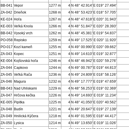
BB-041
Vepor
1277 m
4
N 48° 42.914'
E 019° 27.494'
ZA-042
Drieňok
1268 m
4
N 48° 53.423'
E 018° 57.705'
KE-024
Hoľa
1267 m
4
N 48° 47.618'
E 020° 31.943'
KE-003
Veľká Knola
1266 m
4
N 48° 51.847'
E 020° 28.393'
BB-042
Vysoký vrch
1262 m
4
N 48° 45.381'
E 019° 54.837'
PO-058
Repisko
1259 m
4
N 49° 17.525'
E 020° 11.920'
PO-017
Kozí kameň
1255 m
4
N 49° 00.990'
E 020° 09.662'
ZA-043
Kopec
1251 m
4
N 49° 14.610'
E 019° 32.877'
KE-004
Kojšovská hoľa
1246 m
4
N 48° 46.942'
E 020° 59.276'
ZA-044
Capkovo
1244 m
4
N 49° 00.787'
E 019° 44.813'
ZA-045
Veľká Rača
1236 m
4
N 49° 24.809'
E 018° 58.126'
ZA-046
Magura
1232 m
4
N 49° 17.777'
E 019° 47.659'
BB-043
Nad Uhliskami
1229 m
4
N 48° 56.253'
E 019° 02.369'
ZA-047
Hrčova kečka
1226 m
4
N 49° 14.693'
E 019° 11.234'
KE-005
Pipitka
1225 m
4
N 48° 41.050'
E 020° 40.562'
ZA-048
Budín
1221 m
4
N 49° 20.647'
E 019° 27.139'
ZA-049
Hnilická Kýčera
1218 m
4
N 49° 01.595'
E 018° 44.417'
ZA-050
Lysica
1214 m
4
N 49° 13.650'
E 019° 11.026'