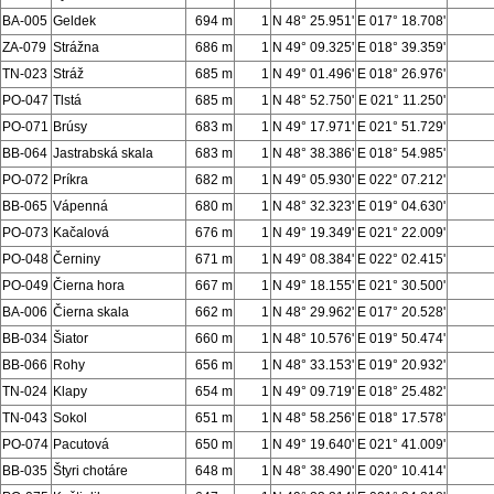
BA-005
Geldek
694 m
1
N 48° 25.951'
E 017° 18.708'
ZA-079
Strážna
686 m
1
N 49° 09.325'
E 018° 39.359'
TN-023
Stráž
685 m
1
N 49° 01.496'
E 018° 26.976'
PO-047
Tlstá
685 m
1
N 48° 52.750'
E 021° 11.250'
PO-071
Brúsy
683 m
1
N 49° 17.971'
E 021° 51.729'
BB-064
Jastrabská skala
683 m
1
N 48° 38.386'
E 018° 54.985'
PO-072
Príkra
682 m
1
N 49° 05.930'
E 022° 07.212'
BB-065
Vápenná
680 m
1
N 48° 32.323'
E 019° 04.630'
PO-073
Kačalová
676 m
1
N 49° 19.349'
E 021° 22.009'
PO-048
Černiny
671 m
1
N 49° 08.384'
E 022° 02.415'
PO-049
Čierna hora
667 m
1
N 49° 18.155'
E 021° 30.500'
BA-006
Čierna skala
662 m
1
N 48° 29.962'
E 017° 20.528'
BB-034
Šiator
660 m
1
N 48° 10.576'
E 019° 50.474'
BB-066
Rohy
656 m
1
N 48° 33.153'
E 019° 20.932'
TN-024
Klapy
654 m
1
N 49° 09.719'
E 018° 25.482'
TN-043
Sokol
651 m
1
N 48° 58.256'
E 018° 17.578'
PO-074
Pacutová
650 m
1
N 49° 19.640'
E 021° 41.009'
BB-035
Štyri chotáre
648 m
1
N 48° 38.490'
E 020° 10.414'