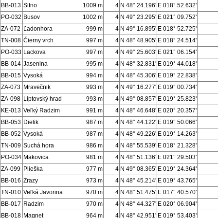
BB-013
Sitno
1009 m
4
N 48° 24.196'
E 018° 52.632'
PO-032
Busov
1002 m
4
N 49° 23.295'
E 021° 09.752'
ZA-072
Ľadonhora
999 m
4
N 49° 16.895'
E 018° 52.725'
TN-008
Čierny vrch
997 m
4
N 48° 48.905'
E 018° 24.514'
PO-033
Lackova
997 m
4
N 49° 25.603'
E 021° 06.154'
BB-014
Jasenina
995 m
4
N 48° 32.831'
E 019° 44.018'
BB-015
Vysoká
994 m
4
N 48° 45.306'
E 019° 22.838'
ZA-073
Mravečnik
993 m
4
N 49° 16.277'
E 019° 00.734'
ZA-098
Liptovský hrad
993 m
4
N 49° 08.857'
E 019° 25.823'
KE-013
Veľký Radzim
991 m
4
N 48° 46.648'
E 020° 20.357'
BB-053
Dielik
987 m
4
N 48° 44.122'
E 019° 50.066'
BB-052
Vysoká
987 m
4
N 48° 49.226'
E 019° 14.263'
TN-009
Suchá hora
986 m
4
N 48° 55.539'
E 018° 21.328'
PO-034
Makovica
981 m
4
N 48° 51.136'
E 021° 29.503'
ZA-099
Plieška
977 m
4
N 49° 08.365'
E 019° 24.364'
BB-016
Zrazy
973 m
4
N 48° 45.214'
E 019° 43.765'
TN-010
Veľká Javorina
970 m
4
N 48° 51.475'
E 017° 40.570'
BB-017
Radzim
970 m
4
N 48° 44.327'
E 020° 06.904'
BB-018
Magnet
964 m
4
N 48° 42.951'
E 019° 53.403'