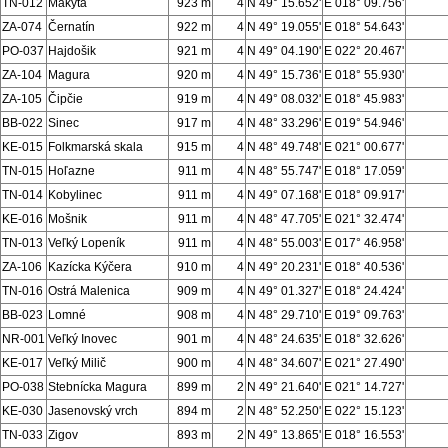
TN-012
Makyta
923 m
4
N 49° 15.652'
E 018° 09.756'
ZA-074
Černatín
922 m
4
N 49° 19.055'
E 018° 54.643'
PO-037
Hajdošik
921 m
4
N 49° 04.190'
E 022° 20.467'
ZA-104
Magura
920 m
4
N 49° 15.736'
E 018° 55.930'
ZA-105
Čipčie
919 m
4
N 49° 08.032'
E 018° 45.983'
BB-022
Sinec
917 m
4
N 48° 33.296'
E 019° 54.946'
KE-015
Folkmarská skala
915 m
4
N 48° 49.748'
E 021° 00.677'
TN-015
Hoľazne
911 m
4
N 48° 55.747'
E 018° 17.059'
TN-014
Kobylinec
911 m
4
N 49° 07.168'
E 018° 09.917'
KE-016
Mošnik
911 m
4
N 48° 47.705'
E 021° 32.474'
TN-013
Veľký Lopeník
911 m
4
N 48° 55.003'
E 017° 46.958'
ZA-106
Kazícka Kýčera
910 m
4
N 49° 20.231'
E 018° 40.536'
TN-016
Ostrá Malenica
909 m
4
N 49° 01.327'
E 018° 24.424'
BB-023
Lomné
908 m
4
N 48° 29.710'
E 019° 09.763'
NR-001
Veľký Inovec
901 m
4
N 48° 24.635'
E 018° 32.626'
KE-017
Veľký Milič
900 m
4
N 48° 34.607'
E 021° 27.490'
PO-038
Stebnícka Magura
899 m
2
N 49° 21.640'
E 021° 14.727'
KE-030
Jasenovský vrch
894 m
2
N 48° 52.250'
E 022° 15.123'
TN-033
Zigov
893 m
2
N 49° 13.865'
E 018° 16.553'