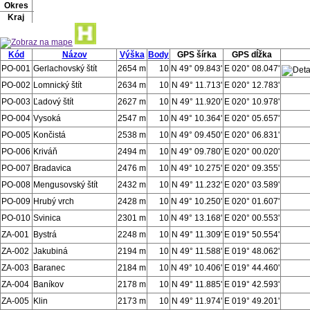
Okres
Kraj
Kód
Názov
Výška
Body
GPS šírka
GPS dĺžka
PO-001
Gerlachovský štít
2654 m
10
N 49° 09.843'
E 020° 08.047'
PO-002
Lomnický štít
2634 m
10
N 49° 11.713'
E 020° 12.783'
PO-003
Ľadový štít
2627 m
10
N 49° 11.920'
E 020° 10.978'
PO-004
Vysoká
2547 m
10
N 49° 10.364'
E 020° 05.657'
PO-005
Končistá
2538 m
10
N 49° 09.450'
E 020° 06.831'
PO-006
Kriváň
2494 m
10
N 49° 09.780'
E 020° 00.020'
PO-007
Bradavica
2476 m
10
N 49° 10.275'
E 020° 09.355'
PO-008
Mengusovský štít
2432 m
10
N 49° 11.232'
E 020° 03.589'
PO-009
Hrubý vrch
2428 m
10
N 49° 10.250'
E 020° 01.607'
PO-010
Svinica
2301 m
10
N 49° 13.168'
E 020° 00.553'
ZA-001
Bystrá
2248 m
10
N 49° 11.309'
E 019° 50.554'
ZA-002
Jakubiná
2194 m
10
N 49° 11.588'
E 019° 48.062'
ZA-003
Baranec
2184 m
10
N 49° 10.406'
E 019° 44.460'
ZA-004
Baníkov
2178 m
10
N 49° 11.885'
E 019° 42.593'
ZA-005
Klin
2173 m
10
N 49° 11.974'
E 019° 49.201'