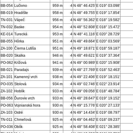
BB-054
Lučivno
959 m
4
N 48° 46.425'
E 019° 03.098'
BB-019
Hradište
958 m
4
N 48° 49.755'
E 019° 17.854'
TN-031
Vápeč
956 m
4
N 48° 56.362'
E 018° 19.582'
TN-032
Baske
954 m
4
N 48° 52.808'
E 018° 15.472'
KE-014
Turecká
953 m
4
N 48° 41.116'
E 020° 28.729'
BB-055
Hôrka
951 m
4
N 48° 49.664'
E 020° 03.569'
ZA-100
Čierna Lutiša
951 m
4
N 49° 18.871'
E 018° 59.187'
BB-020
Skalka
946 m
4
N 48° 49.621'
E 019° 37.364'
PO-062
Krížová
941 m
4
N 49° 00.989'
E 020° 15.908'
BB-021
Paradajs
939 m
4
N 48° 27.769'
E 018° 52.463'
ZA-101
Kamenný vrch
938 m
4
N 49° 22.406'
E 019° 18.151'
PO-035
Stolová
934 m
4
N 49° 02.746'
E 022° 23.914'
ZA-102
Hoblík
933 m
4
N 49° 09.056'
E 018° 48.784'
BB-056
Ďurovie vrch
933 m
4
N 48° 28.647'
E 019° 19.152'
PO-063
Vojnianská hora
930 m
4
N 49° 15.776'
E 020° 27.133'
ZA-103
Ostré
930 m
4
N 49° 14.434'
E 019° 08.797'
TN-011
Chmeľová
925 m
4
N 49° 04.462'
E 018° 09.237'
PO-036
Oblík
925 m
4
N 48° 58.408'
E 021° 28.385'