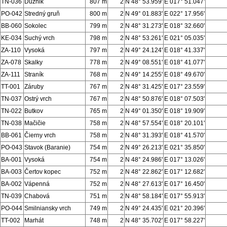
TN-036
Dúžnik
807 m
2
N 48° 53.959'
E 017° 51.047'
PO-042
Stredný gruň
800 m
2
N 49° 01.883'
E 022° 17.956'
BB-060
Sokolec
799 m
2
N 48° 31.273'
E 018° 32.660'
KE-034
Suchý vrch
798 m
2
N 48° 53.261'
E 021° 05.035'
ZA-110
Vysoká
797 m
2
N 49° 24.124'
E 018° 41.337'
ZA-078
Skalky
778 m
2
N 49° 08.551'
E 018° 41.077'
ZA-111
Straník
768 m
2
N 49° 14.255'
E 018° 49.670'
TT-001
Záruby
767 m
2
N 48° 31.425'
E 017° 23.559'
TN-037
Ostrý vrch
767 m
2
N 48° 50.876'
E 018° 07.503'
TN-022
Butkov
765 m
2
N 49° 01.350'
E 018° 19.909'
TN-038
Mačičie
758 m
2
N 48° 57.554'
E 018° 20.101'
BB-061
Čierny vrch
758 m
2
N 48° 31.393'
E 018° 41.570'
PO-043
Stavok (Baranie)
754 m
2
N 49° 26.213'
E 021° 35.850'
BA-001
Vysoká
754 m
2
N 48° 24.986'
E 017° 13.026'
BA-003
Čertov kopec
752 m
2
N 48° 22.862'
E 017° 12.682'
BA-002
Vápenná
752 m
2
N 48° 27.613'
E 017° 16.450'
TN-039
Chabová
751 m
2
N 48° 58.184'
E 017° 55.913'
PO-044
Smilniansky vrch
749 m
2
N 49° 24.435'
E 021° 20.396'
TT-002
Marhát
748 m
2
N 48° 35.702'
E 017° 58.227'