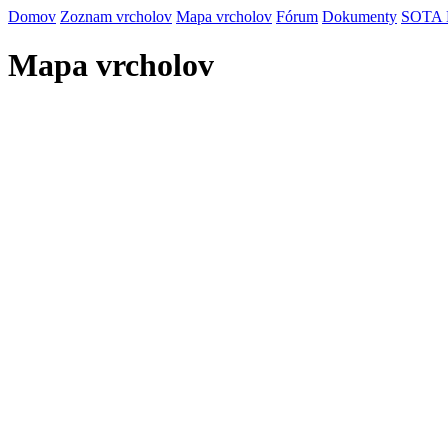
Domov
Zoznam vrcholov
Mapa vrcholov
Fórum
Dokumenty
SOTA
Mapa vrcholov