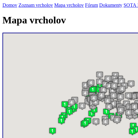
Domov
Zoznam vrcholov
Mapa vrcholov
Fórum
Dokumenty
SOTA
Mapa vrcholov