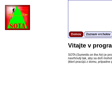
Domov
Zoznam vrcholov
Vitajte v prog
SOTA (Summits on the Air) je pr
navrhnutý tak, aby sa doň mohol z
(ktorí pracújú z domu, prípadne p