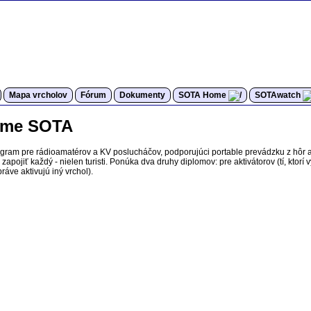
Mapa vrcholov
Fórum
Dokumenty
SOTA Home
SOTAwatch
rame SOTA
ogram pre rádioamatérov a KV poslucháčov, podporujúci portable prevádzku z hôr 
apojiť každý - nielen turisti. Ponúka dva druhy diplomov: pre aktivátorov (tí, ktorí 
ráve aktivujú iný vrchol).