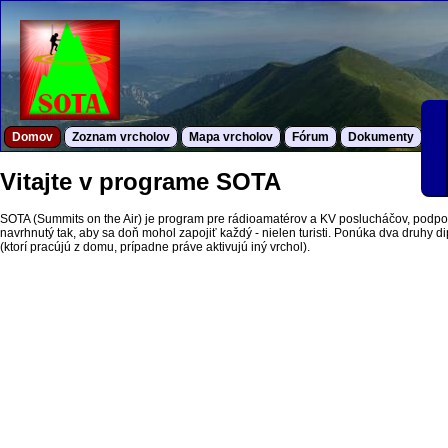
Domov
Zoznam vrcholov
Mapa vrcholov
Fórum
Dokumenty
S
Vitajte v programe SOTA
SOTA (Summits on the Air) je program pre rádioamatérov a KV poslucháčov, podpor
navrhnutý tak, aby sa doň mohol zapojiť každý - nielen turisti. Ponúka dva druhy dipl
(ktorí pracújú z domu, prípadne práve aktivujú iný vrchol).