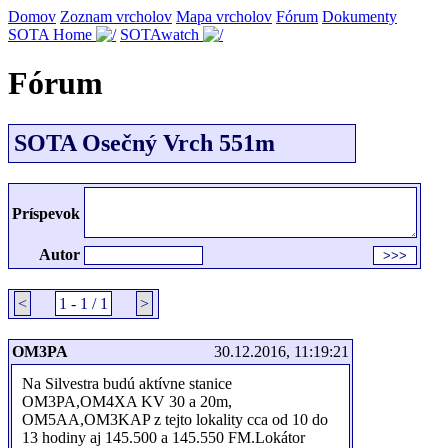
Domov
Zoznam vrcholov
Mapa vrcholov
Fórum
Dokumenty
SOTA Home
SOTAwatch
Fórum
SOTA Osečný Vrch 551m
Príspevok
Autor
<
1 - 1 / 1
>
OM3PA
30.12.2016, 11:19:21
Na Silvestra budú aktívne stanice
OM3PA,OM4XA KV 30 a 20m,
OM5AA,OM3KAP z tejto lokality cca od 10 do
13 hodiny aj 145.500 a 145.550 FM.Lokátor