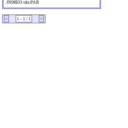
JN98EO okr.PAR
<
1 - 1 / 1
>