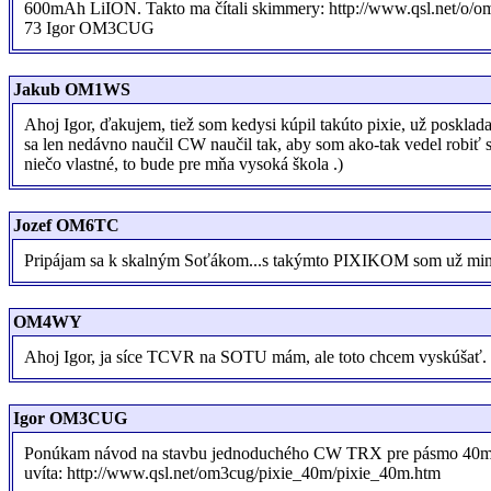
600mAh LiION. Takto ma čítali skimmery: http://www.qsl.net/o
73 Igor OM3CUG
Jakub OM1WS
Ahoj Igor, ďakujem, tiež som kedysi kúpil takúto pixie, už poskladan
sa len nedávno naučil CW naučil tak, aby som ako-tak vedel rob
niečo vlastné, to bude pre mňa vysoká škola .)
Jozef OM6TC
Pripájam sa k skalným Soťákom...s takýmto PIXIKOM som už minul
OM4WY
Ahoj Igor, ja síce TCVR na SOTU mám, ale toto chcem vyskúšať. Je
Igor OM3CUG
Ponúkam návod na stavbu jednoduchého CW TRX pre pásmo 40m -
uvíta: http://www.qsl.net/om3cug/pixie_40m/pixie_40m.htm