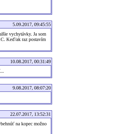
5.09.2017, 09:45:55
ďalšie vychytávky. Ja som
1C. Keď/ak raz postavím
10.08.2017, 00:31:49
..
9.08.2017, 08:07:20
22.07.2017, 13:52:31
ybehnúť na kopec možno