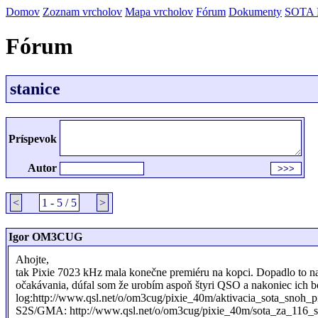
Domov
Zoznam vrcholov
Mapa vrcholov
Fórum
Dokumenty
SOTA
Fórum
stanice
Príspevok
Autor
<
1 - 5 / 5
>
Igor OM3CUG
Ahojte,
tak Pixie 7023 kHz mala konečne premiéru na kopci. Dopadlo to n
očakávania, dúfal som že urobím aspoň štyri QSO a nakoniec ich bol
log:http://www.qsl.net/o/om3cug/pixie_40m/aktivacia_sota_snoh_pi
S2S/GMA: http://www.qsl.net/o/om3cug/pixie_40m/sota_za_116_sn