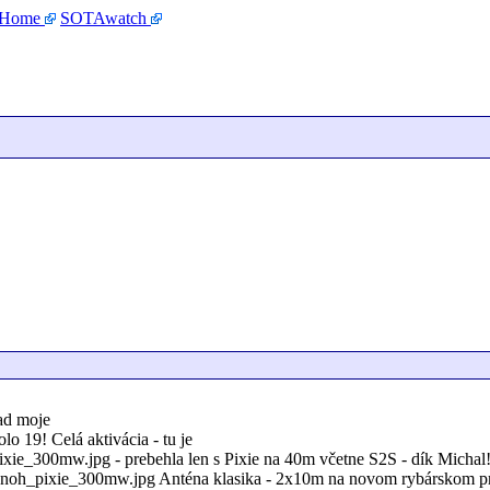
 Home
SOTAwatch
ad moje
o 19! Celá aktivácia - tu je
xie_300mw.jpg - prebehla len s Pixie na 40m včetne S2S - dík Michal
oh_pixie_300mw.jpg Anténa klasika - 2x10m na novom rybárskom prút