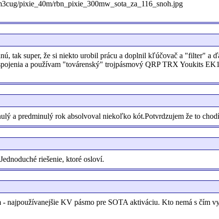
/om3cug/pixie_40m/rbn_pixie_300mw_sota_za_116_snoh.jpg
ú, tak super, že si niekto urobil prácu a doplnil kľúčovač a "filter" a 
iť spojenia a používam "továrenský" trojpásmový QRP TRX Youkits EK
ý a predminulý rok absolvoval niekoľko kót.Potvrdzujem že to chodí.
dnoduché riešenie, ktoré osloví.
 najpoužívanejšie KV pásmo pre SOTA aktiváciu. Kto nemá s čím v