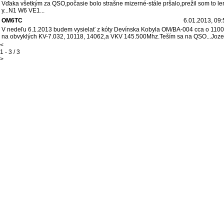
Vďaka všetkým za QSO,počasie bolo strašne mizerné-stále pršalo,prežil som to l
y...N1 W6 VE1...
OM6TC
6.01.2013, 09:
V nedeľu 6.1.2013 budem vysielať z kóty Devínska Kobyla OM/BA-004 cca o 110
na obvyklých KV-7.032, 10118, 14062,a VKV 145.500Mhz.Teším sa na QSO...Joze
<
1 - 3 / 3
>