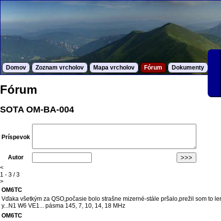
Domov
Zoznam vrcholov
Mapa vrcholov
Fórum
Dokumenty
S
Fórum
SOTA OM-BA-004
Príspevok
Autor
<
1 - 3 / 3
>
OM6TC
Vďaka všetkým za QSO,počasie bolo strašne mizerné-stále pršalo,prežil som to l
y...N1 W6 VE1... pásma 145, 7, 10, 14, 18 MHz
OM6TC