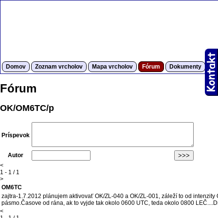
Domov
Zoznam vrcholov
Mapa vrcholov
Fórum
Dokumenty
S
Fórum
OK/OM6TC/p
Príspevok
Autor
<
1 - 1 / 1
>
OM6TC
zajtra-1.7.2012 plánujem aktivovať OK/ZL-040 a OK/ZL-001, záleží to od intenz
pásmo.Časove od rána, ak to vyjde tak okolo 0600 UTC, teda okolo 0800 LEČ....Držte
<