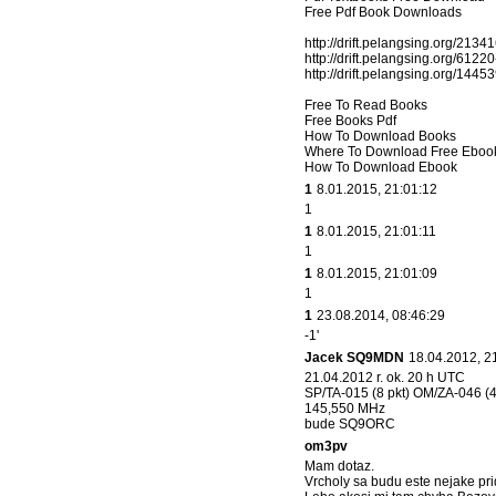
Free Pdf Book Downloads
http://drift.pelangsing.org/213
http://drift.pelangsing.org/612
http://drift.pelangsing.org/144
Free To Read Books
Free Books Pdf
How To Download Books
Where To Download Free Eboo
How To Download Ebook
1
8.01.2015, 21:01:12
1
1
8.01.2015, 21:01:11
1
1
8.01.2015, 21:01:09
1
1
23.08.2014, 08:46:29
-1'
Jacek SQ9MDN
18.04.2012, 2
21.04.2012 r. ok. 20 h UTC
SP/TA-015 (8 pkt) OM/ZA-046 (4
145,550 MHz
bude SQ9ORC
om3pv
Mam dotaz.
Vrcholy sa budu este nejake prid