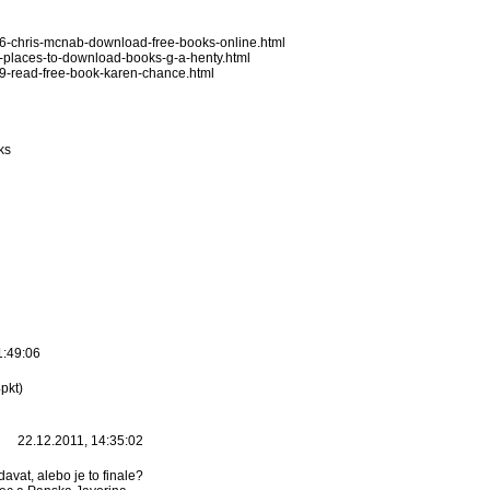
416-chris-mcnab-download-free-books-online.html
20-places-to-download-books-g-a-henty.html
539-read-free-book-karen-chance.html
ks
1:49:06
pkt)
22.12.2011, 14:35:02
avat, alebo je to finale?