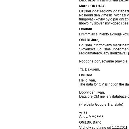
Lebo akosi mi tam chyba Bezov
Marek OK1HAG
Uz jsou videt regiony v databazi 
Posledni den v mesici vychazi 
fungovat - kdyby bylo par dni z
libovolny slovensky kopec i bez
Om0am
Hmmm ak si niekto aktivuje kotu 
OM1DI Juraj
Bol som informovany medzinarod
Slovenska. Boli sme upozorneni
radioamaterov, aby dodrziavali 
Podobne porusovanie pravidiel
73, Dakujem.
OM0AM
Hello Ivan,
The data for OM is not on the da
Dobrý deň, Ivan,
Dáta pre OM nie je v databáze 
(Preložila Google Translate)
vy 73
Andy, MM0FMF
OM1DK Dano
Vrcholy su platne od 1.12.2011 