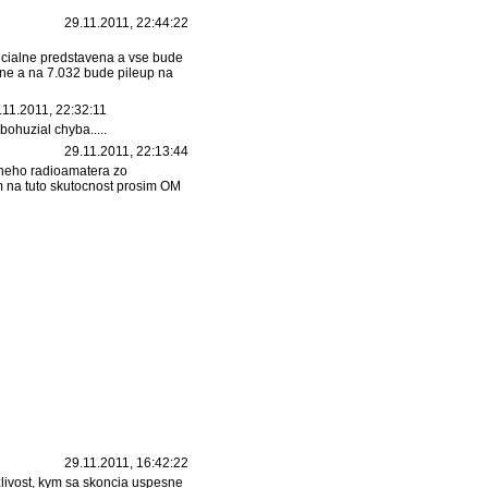
29.11.2011, 22:44:22
icialne predstavena a vse bude
etne a na 7.032 bude pileup na
.11.2011, 22:32:11
bohuzial chyba.....
29.11.2011, 22:13:44
dneho radioamatera zo
 na tuto skutocnost prosim OM
29.11.2011, 16:42:22
zlivost, kym sa skoncia uspesne