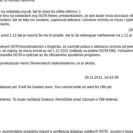
ec a Panska Javorina.
na sotadata.org.uk, tak to snad do zitrka stihnou :)
ve foru na sotawatch.org SOTA News, predpokladam, ze tam bude nova asociace of
pozdeni, tak se taky nic nestane, zapisovat aktivace / ulovene vrcholy se muze i zp
 spotu.
29
pred 1.12 tak je naivný že mu to prejde, ale to že nefunguje nahlasenie na 1.12 je 
nym SOTA koordinatorom z Anglicka, ze zachytil pokus o aktivaciu vrcholu od je
, ze zapisy sa mozu konat az od 1.12.2011 (odkedy su platne SOTA OM). Vzhladom
pravidla SOTA a vydrzali az do oficialneho spustenia programu.
 poskodzuje meno Slovenskych radioamaterov, co je skoda.
29.11.2011, 16:43:39
tabase yet. It will be loaded soon. You cannot write an alert for OM yet.
doteraz. To bude načítaný čoskoro. Nemôžete písať záznam o OM doteraz.
= momentalne prebieha import a verifikacia databaz vsetkych SOTA , prosim o trpe