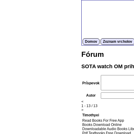
Domov
Zoznam vrcholov
Fórum
SOTA watch OM prih
Príspevok
Autor
<
1 - 13 / 13
>
Timothyei
Read Books For Free App
Books Download Online
Downloadable Audio Books Lib
Pdf Textbooks Free Download