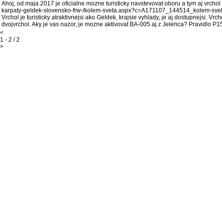
Ahoj, od maja 2017 je oficialne mozne turisticky navstevovat oboru a tym aj vrchol
karpaty-geldek-slovensko-frw-/kolem-sveta.aspx?c=A171107_144514_kolem-sve
Vrchol je turisticky atraktivnejsi ako Geldek, krajsie vyhlady, je aj dostupnejsi.
dvojvrchol. Aky je vas nazor, je mozne aktivovat BA-005 aj z Jelenca? Pravidlo P1
<
1 - 2 / 2
>