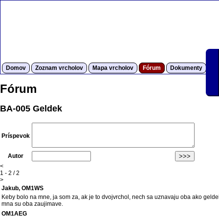
Domov
Zoznam vrcholov
Mapa vrcholov
Fórum
Dokumenty
S
Fórum
BA-005 Geldek
Príspevok
Autor
<
1 - 2 / 2
>
Jakub, OM1WS
Keby bolo na mne, ja som za, ak je to dvojvrchol, nech sa uznavaju oba ako gelde
mna su oba zaujimave.
OM1AEG