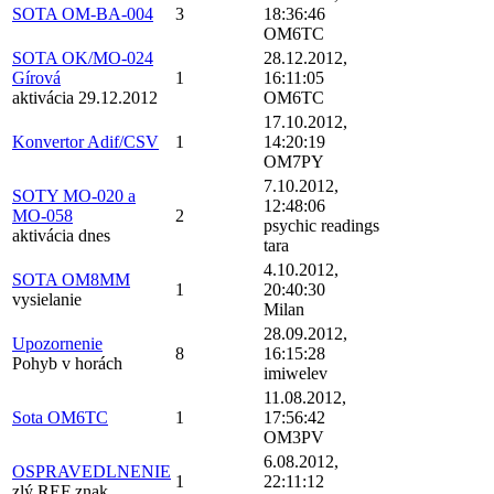
SOTA OM-BA-004
3
18:36:46
OM6TC
SOTA OK/MO-024
28.12.2012,
Gírová
1
16:11:05
aktivácia 29.12.2012
OM6TC
17.10.2012,
Konvertor Adif/CSV
1
14:20:19
OM7PY
7.10.2012,
SOTY MO-020 a
12:48:06
MO-058
2
psychic readings
aktivácia dnes
tara
4.10.2012,
SOTA OM8MM
1
20:40:30
vysielanie
Milan
28.09.2012,
Upozornenie
8
16:15:28
Pohyb v horách
imiwelev
11.08.2012,
Sota OM6TC
1
17:56:42
OM3PV
6.08.2012,
OSPRAVEDLNENIE
1
22:11:12
zlý REF znak