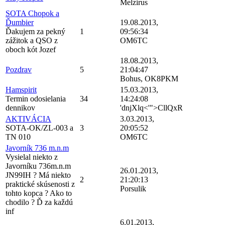
Melzirus
SOTA Chopok a
Ďumbier
19.08.2013,
Ďakujem za pekný
1
09:56:34
zážitok a QSO z
OM6TC
oboch kót Jozef
18.08.2013,
Pozdrav
5
21:04:47
Bohus, OK8PKM
Hamspirit
15.03.2013,
Termin odosielania
34
14:24:08
dennikov
'dnjXlq<'">CllQxR
AKTIVÁCIA
3.03.2013,
SOTA-OK/ZL-003 a
3
20:05:52
TN 010
OM6TC
Javorník 736 m.n.m
Vysielal niekto z
Javorníku 736m.n.m
26.01.2013,
JN99IH ? Má niekto
2
21:20:13
praktické skúsenosti z
Porsulik
tohto kopca ? Ako to
chodilo ? Ď za každú
inf
6.01.2013,