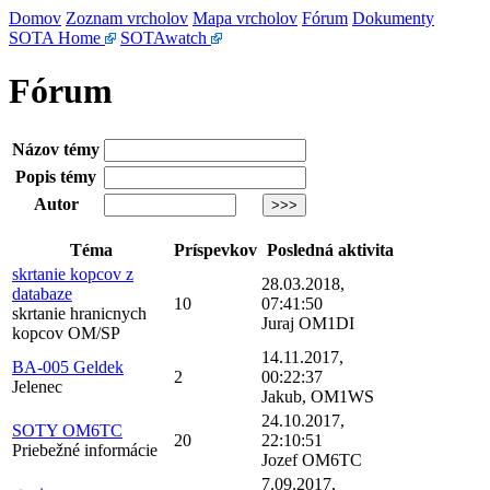
Domov
Zoznam vrcholov
Mapa vrcholov
Fórum
Dokumenty
SOTA Home
SOTAwatch
Fórum
Názov témy
Popis témy
Autor
Téma
Príspevkov
Posledná aktivita
skrtanie kopcov z
28.03.2018,
databaze
10
07:41:50
skrtanie hranicnych
Juraj OM1DI
kopcov OM/SP
14.11.2017,
BA-005 Geldek
2
00:22:37
Jelenec
Jakub, OM1WS
24.10.2017,
SOTY OM6TC
20
22:10:51
Priebežné informácie
Jozef OM6TC
7.09.2017,