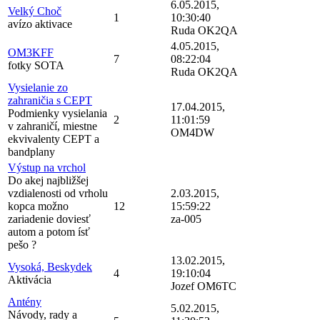
6.05.2015,
Velký Choč
1
10:30:40
avízo aktivace
Ruda OK2QA
4.05.2015,
OM3KFF
7
08:22:04
fotky SOTA
Ruda OK2QA
Vysielanie zo
zahraničia s CEPT
17.04.2015,
Podmienky vysielania
2
11:01:59
v zahraničí, miestne
OM4DW
ekvivalenty CEPT a
bandplany
Výstup na vrchol
Do akej najbližšej
vzdialenosti od vrholu
2.03.2015,
kopca možno
12
15:59:22
zariadenie doviesť
za-005
autom a potom ísť
pešo ?
13.02.2015,
Vysoká, Beskydek
4
19:10:04
Aktivácia
Jozef OM6TC
Antény
5.02.2015,
Návody, rady a