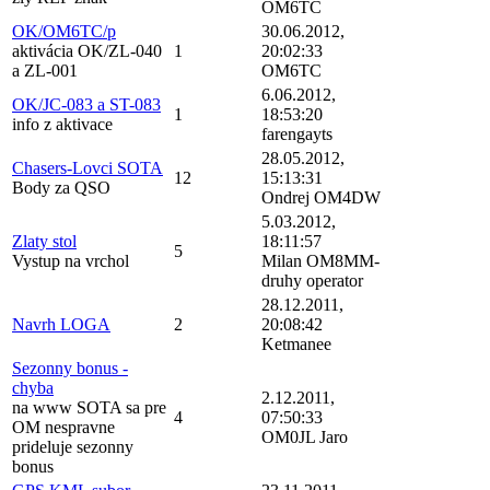
OM6TC
OK/OM6TC/p
30.06.2012,
aktivácia OK/ZL-040
1
20:02:33
a ZL-001
OM6TC
6.06.2012,
OK/JC-083 a ST-083
1
18:53:20
info z aktivace
farengayts
28.05.2012,
Chasers-Lovci SOTA
12
15:13:31
Body za QSO
Ondrej OM4DW
5.03.2012,
Zlaty stol
18:11:57
5
Vystup na vrchol
Milan OM8MM-
druhy operator
28.12.2011,
Navrh LOGA
2
20:08:42
Ketmanee
Sezonny bonus -
chyba
2.12.2011,
na www SOTA sa pre
4
07:50:33
OM nespravne
OM0JL Jaro
prideluje sezonny
bonus