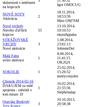
5
11:30:52
skúsenosti s anténami
Igor OM3CUG
na kopcoch
18.11.2014,
NOVÉ SOTY
2
18:53:59
Aktivácia
Miro OM7SM
Nové vrcholy
13.10.2014,
Návrhy ďaľších
55
10:10:53
kopcov
etuzufippaha
STRÁŽOVSKÉ
1.08.2014,
VRCHY
3
23:01:13
Nové aktivácie
JohnnieDet
8.06.2014,
Malá Fatra
1
11:41:15
avízo aktivace
OK2QA
25.02.2014,
SOKOLIE
1
15:26:52
inetryconydot
Chopok 2014-02-16
16.02.2014,
ĎAKUJEM za milé
1
21:55:56
spojenia - zahriali v
Stephenalap
tom mraze :D
10.10.2013,
Oravske Beskydy
3
20:58:38
Trzy Kopce