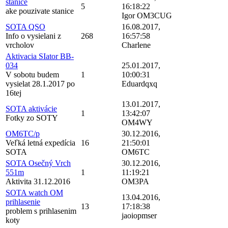
stanice
5
16:18:22
ake pouzivate stanice
Igor OM3CUG
SOTA QSO
16.08.2017,
Info o vysielani z
268
16:57:58
vrcholov
Charlene
Aktivacia SIator BB-
034
25.01.2017,
V sobotu budem
1
10:00:31
vysielat 28.1.2017 po
Eduardqxq
16tej
13.01.2017,
SOTA aktivácie
1
13:42:07
Fotky zo SOTY
OM4WY
OM6TC/p
30.12.2016,
Veľká letná expedícia
16
21:50:01
SOTA
OM6TC
SOTA Osečný Vrch
30.12.2016,
551m
1
11:19:21
Aktivita 31.12.2016
OM3PA
SOTA watch OM
13.04.2016,
prihlasenie
13
17:18:38
problem s prihlasenim
jaoiopmser
koty