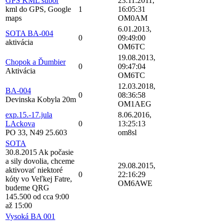
GPS KML subor
23.11.2011,
kml do GPS, Google
1
16:05:31
maps
OM0AM
6.01.2013,
SOTA BA-004
0
09:49:00
aktivácia
OM6TC
19.08.2013,
Chopok a Ďumbier
0
09:47:04
Aktivácia
OM6TC
12.03.2018,
BA-004
0
08:36:58
Devinska Kobyla 20m
OM1AEG
exp.15.-17.jula
8.06.2016,
LAckova
0
13:25:13
PO 33, N49 25.603
om8sl
SOTA
30.8.2015 Ak počasie
a sily dovolia, chceme
29.08.2015,
aktivovať niektoré
0
22:16:29
kóty vo Veľkej Fatre,
OM6AWE
budeme QRG
145.500 od cca 9:00
až 15:00
Vysoká BA 001