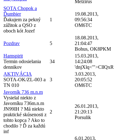
Melzirus
SOTA Chopok a
Ďumbier
19.08.2013,
Ďakujem za pekný
1
09:56:34
zážitok a QSO z
OM6TC
oboch kót Jozef
18.08.2013,
Pozdrav
5
21:04:47
Bohus, OK8PKM
Hamspirit
15.03.2013,
Termin odosielania
34
14:24:08
dennikov
'dnjXlq<'">CllQxR
AKTIVÁCIA
3.03.2013,
SOTA-OK/ZL-003 a
3
20:05:52
TN 010
OM6TC
Javorník 736 m.n.m
Vysielal niekto z
Javorníku 736m.n.m
26.01.2013,
JN99IH ? Má niekto
2
21:20:13
praktické skúsenosti z
Porsulik
tohto kopca ? Ako to
chodilo ? Ď za každú
inf
6.01.2013,