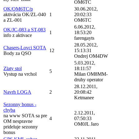
OM6TC
OK/OM6TC/p
30.06.2012,
aktivácia OK/ZL-040
1
20:02:33
a ZL-001
OM6TC
6.06.2012,
OK/JC-083 a ST-083
1
18:53:20
info z aktivace
farengayts
28.05.2012,
Chasers-Lovci SOTA
12
15:13:31
Body za QSO
Ondrej OM4DW
5.03.2012,
Zlaty stol
18:11:57
5
Vystup na vrchol
Milan OM8MM-
druhy operator
28.12.2011,
Navrh LOGA
2
20:08:42
Ketmanee
Sezonny bonus -
chyba
2.12.2011,
na www SOTA sa pre
4
07:50:33
OM nespravne
OM0JL Jaro
prideluje sezonny
bonus