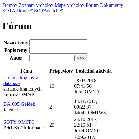
Domov
Zoznam vrcholov
Mapa vrcholov
Fórum
Dokumenty
SOTA Home
SOTAwatch
Fórum
Názov témy
Popis témy
Autor
Téma
Príspevkov
Posledná aktivita
skrtanie kopcov z
28.03.2018,
databaze
10
07:41:50
skrtanie hranicnych
Juraj OM1DI
kopcov OM/SP
14.11.2017,
BA-005 Geldek
2
00:22:37
Jelenec
Jakub, OM1WS
24.10.2017,
SOTY OM6TC
20
22:10:51
Priebežné informácie
Jozef OM6TC
7.09.2017,