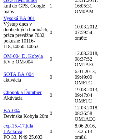
GPS KML subor
23.11.2011,
kml do GPS, Google
1
16:05:31
maps
OM0AM
Vysoká BA 001
Výstup dnes v
10.03.2012,
doobedných hodinách,
0
07:59:54
práca prevážne 7032,
om6tc
pokusne 10116-
118,14060-14063
12.03.2018,
OM-004 D. Kobyla
0
08:37:52
KV z OM-004
OM1AEG
6.01.2013,
SOTA BA-004
0
09:49:00
aktivácia
OM6TC
19.08.2013,
Chopok a Ďumbier
0
09:47:04
Aktivácia
OM6TC
12.03.2018,
BA-004
0
08:36:58
Devinska Kobyla 20m
OM1AEG
exp.15.-17.jula
8.06.2016,
LAckova
0
13:25:13
PO 33, N49 25.603
om8sl