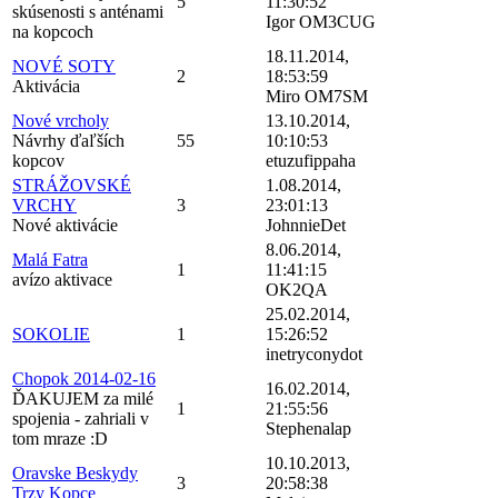
5
11:30:52
skúsenosti s anténami
Igor OM3CUG
na kopcoch
18.11.2014,
NOVÉ SOTY
2
18:53:59
Aktivácia
Miro OM7SM
Nové vrcholy
13.10.2014,
Návrhy ďaľších
55
10:10:53
kopcov
etuzufippaha
STRÁŽOVSKÉ
1.08.2014,
VRCHY
3
23:01:13
Nové aktivácie
JohnnieDet
8.06.2014,
Malá Fatra
1
11:41:15
avízo aktivace
OK2QA
25.02.2014,
SOKOLIE
1
15:26:52
inetryconydot
Chopok 2014-02-16
16.02.2014,
ĎAKUJEM za milé
1
21:55:56
spojenia - zahriali v
Stephenalap
tom mraze :D
10.10.2013,
Oravske Beskydy
3
20:58:38
Trzy Kopce