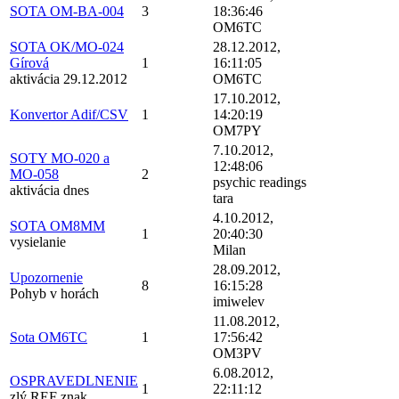
SOTA OM-BA-004
3
18:36:46
OM6TC
SOTA OK/MO-024
28.12.2012,
Gírová
1
16:11:05
aktivácia 29.12.2012
OM6TC
17.10.2012,
Konvertor Adif/CSV
1
14:20:19
OM7PY
7.10.2012,
SOTY MO-020 a
12:48:06
MO-058
2
psychic readings
aktivácia dnes
tara
4.10.2012,
SOTA OM8MM
1
20:40:30
vysielanie
Milan
28.09.2012,
Upozornenie
8
16:15:28
Pohyb v horách
imiwelev
11.08.2012,
Sota OM6TC
1
17:56:42
OM3PV
6.08.2012,
OSPRAVEDLNENIE
1
22:11:12
zlý REF znak