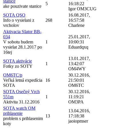
stanice
5
16:18:22
ake pouzivate stanice
Igor OM3CUG
SOTA QSO
16.08.2017,
Info o vysielani z
268
16:57:58
vrcholov
Charlene
Aktivacia SIator BB-
034
25.01.2017,
V sobotu budem
1
10:00:31
vysielat 28.1.2017 po
Eduardqxq
16tej
13.01.2017,
SOTA aktivácie
1
13:42:07
Fotky zo SOTY
OM4WY
OM6TC/p
30.12.2016,
Veľká letná expedícia
16
21:50:01
SOTA
OM6TC
SOTA Osečný Vrch
30.12.2016,
551m
1
11:19:21
Aktivita 31.12.2016
OM3PA
SOTA watch OM
13.04.2016,
prihlasenie
13
17:18:38
problem s prihlasenim
jaoiopmser
koty