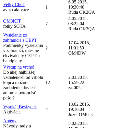
6.05.2015,
Velký Choč
1
10:30:40
avízo aktivace
Ruda OK2QA
4.05.2015,
OM3KFF
7
08:22:04
fotky SOTA
Ruda OK2QA
Vysielanie zo
zahraničia s CEPT
17.04.2015,
Podmienky vysielania
2
11:01:59
v zahraničí, miestne
OM4DW
ekvivalenty CEPT a
bandplany
Výstup na vrchol
Do akej najbližšej
vzdialenosti od vrholu
2.03.2015,
kopca možno
12
15:59:22
zariadenie doviesť
za-005
autom a potom ísť
pešo ?
13.02.2015,
Vysoká, Beskydek
4
19:10:04
Aktivácia
Jozef OM6TC
Antény
5.02.2015,
Návody, rady a