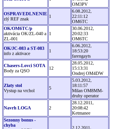
OM3PV
6.08.2012,
OSPRAVEDLNENIE
1
22:11:12
zlý REF znak
OM6TC
OK/OM6TC/p
30.06.2012,
aktivácia OK/ZL-040 a
1
20:02:33
ZL-001
OM6TC
6.06.2012,
OK/JC-083 a ST-083
1
18:53:20
info z aktivace
farengayts
28.05.2012,
Chasers-Lovci SOTA
12
15:13:31
Body za QSO
Ondrej OM4DW
5.03.2012,
Zlaty stol
18:11:57
5
Vystup na vrchol
Milan OM8MM-
druhy operator
28.12.2011,
Navrh LOGA
2
20:08:42
Ketmanee
Sezonny bonus -
chyba
2.12.2011,