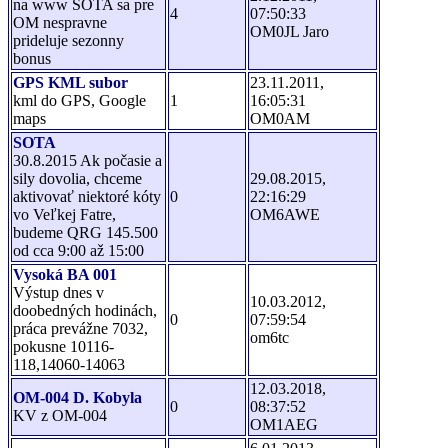
na www SOTA sa pre
4
07:50:33
OM nespravne
OM0JL Jaro
prideluje sezonny
bonus
GPS KML subor
23.11.2011,
kml do GPS, Google
1
16:05:31
maps
OM0AM
SOTA
30.8.2015 Ak počasie a
sily dovolia, chceme
29.08.2015,
aktivovať niektoré kóty
0
22:16:29
vo Veľkej Fatre,
OM6AWE
budeme QRG 145.500
od cca 9:00 až 15:00
Vysoká BA 001
Výstup dnes v
10.03.2012,
doobedných hodinách,
0
07:59:54
práca prevážne 7032,
om6tc
pokusne 10116-
118,14060-14063
12.03.2018,
OM-004 D. Kobyla
0
08:37:52
KV z OM-004
OM1AEG