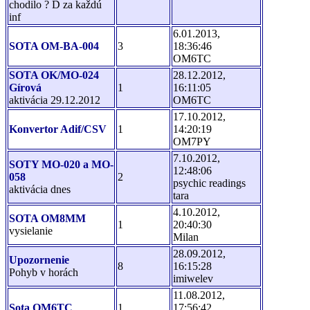
chodilo ? Ď za každú
inf
6.01.2013,
SOTA OM-BA-004
3
18:36:46
OM6TC
SOTA OK/MO-024
28.12.2012,
Gírová
1
16:11:05
aktivácia 29.12.2012
OM6TC
17.10.2012,
Konvertor Adif/CSV
1
14:20:19
OM7PY
7.10.2012,
SOTY MO-020 a MO-
12:48:06
058
2
psychic readings
aktivácia dnes
tara
4.10.2012,
SOTA OM8MM
1
20:40:30
vysielanie
Milan
28.09.2012,
Upozornenie
8
16:15:28
Pohyb v horách
imiwelev
11.08.2012,
Sota OM6TC
1
17:56:42