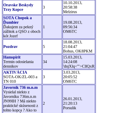
10.10.2013,
Oravske Beskydy
3
20:58:38
Trzy Kopce
Melzirus
SOTA Chopok a
Ďumbier
19.08.2013,
Ďakujem za pekný
1
09:56:34
zážitok a QSO z oboch
OM6TC
kót Jozef
18.08.2013,
Pozdrav
5
21:04:47
Bohus, OK8PKM
Hamspirit
15.03.2013,
Termin odosielania
34
14:24:08
dennikov
'dnjXlq<'">CllQxR
AKTIVÁCIA
3.03.2013,
SOTA-OK/ZL-003 a
3
20:05:52
TN 010
OM6TC
Javorník 736 m.n.m
Vysielal niekto z
Javorníku 736m.n.m
26.01.2013,
JN99IH ? Má niekto
2
21:20:13
praktické skúsenosti z
Porsulik
tohto kopca ? Ako to