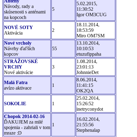
Antény
5.02.2015,
Návody, rady a
5
11:30:52
skúsenosti s anténami
Igor OM3CUG
na kopcoch
18.11.2014,
NOVÉ SOTY
2
18:53:59
Aktivácia
Miro OM7SM
Nové vrcholy
13.10.2014,
Návrhy ďaľších
55
10:10:53
kopcov
etuzufippaha
STRÁŽOVSKÉ
1.08.2014,
VRCHY
3
23:01:13
Nové aktivácie
JohnnieDet
8.06.2014,
Malá Fatra
1
11:41:15
avízo aktivace
OK2QA
25.02.2014,
SOKOLIE
1
15:26:52
inetryconydot
Chopok 2014-02-16
16.02.2014,
ĎAKUJEM za milé
1
21:55:56
spojenia - zahriali v tom
Stephenalap
mraze :D