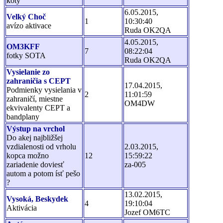
koty
6.05.2015,
Velký Choč
1
10:30:40
avízo aktivace
Ruda OK2QA
4.05.2015,
OM3KFF
7
08:22:04
fotky SOTA
Ruda OK2QA
Vysielanie zo
zahraničia s CEPT
17.04.2015,
Podmienky vysielania v
2
11:01:59
zahraničí, miestne
OM4DW
ekvivalenty CEPT a
bandplany
Výstup na vrchol
Do akej najbližšej
vzdialenosti od vrholu
2.03.2015,
kopca možno
12
15:59:22
zariadenie doviesť
za-005
autom a potom ísť pešo
?
13.02.2015,
Vysoká, Beskydek
4
19:10:04
Aktivácia
Jozef OM6TC