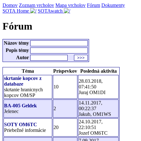
Domov
Zoznam vrcholov
Mapa vrcholov
Fórum
Dokumenty
SOTA Home
SOTAwatch
Fórum
Názov témy
Popis témy
Autor
Téma
Príspevkov
Posledná aktivita
skrtanie kopcov z
28.03.2018,
databaze
10
07:41:50
skrtanie hranicnych
Juraj OM1DI
kopcov OM/SP
14.11.2017,
BA-005 Geldek
2
00:22:37
Jelenec
Jakub, OM1WS
24.10.2017,
SOTY OM6TC
20
22:10:51
Priebežné informácie
Jozef OM6TC
7.09.2017,