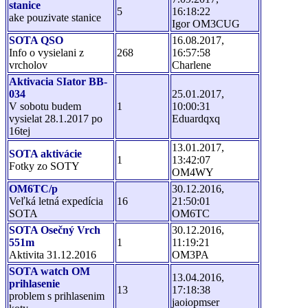
stanice
5
16:18:22
ake pouzivate stanice
Igor OM3CUG
SOTA QSO
16.08.2017,
Info o vysielani z
268
16:57:58
vrcholov
Charlene
Aktivacia SIator BB-
034
25.01.2017,
V sobotu budem
1
10:00:31
vysielat 28.1.2017 po
Eduardqxq
16tej
13.01.2017,
SOTA aktivácie
1
13:42:07
Fotky zo SOTY
OM4WY
OM6TC/p
30.12.2016,
Veľká letná expedícia
16
21:50:01
SOTA
OM6TC
SOTA Osečný Vrch
30.12.2016,
551m
1
11:19:21
Aktivita 31.12.2016
OM3PA
SOTA watch OM
13.04.2016,
prihlasenie
13
17:18:38
problem s prihlasenim
jaoiopmser