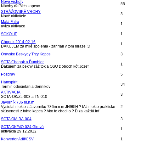
Nové vrcholy
55
Návrhy ďaľších kopcov
STRÁŽOVSKÉ VRCHY
3
Nové aktivácie
Malá Fatra
1
avízo aktivace
SOKOLIE
1
Chopok 2014-02-16
1
ĎAKUJEM za milé spojenia - zahriali v tom mraze :D
Oravske Beskydy Trzy Kopce
3
SOTA Chopok a Ďumbier
1
Ďakujem za pekný zážitok a QSO z oboch kót Jozef
Pozdrav
5
Hamspirit
34
Termin odosielania dennikov
AKTIVÁCIA
3
SOTA-OK/ZL-003 a TN 010
Javorník 736 m.n.m
Vysielal niekto z Javorníku 736m.n.m JN99IH ? Má niekto praktické
2
skúsenosti z tohto kopca ? Ako to chodilo ? Ď za každú inf
SOTA OM-BA-004
3
SOTA OK/MO-024 Gírová
1
aktivácia 29.12.2012
Konvertor Adif/CSV
1