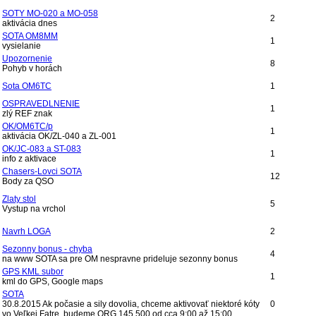
SOTY MO-020 a MO-058
2
aktivácia dnes
SOTA OM8MM
1
vysielanie
Upozornenie
8
Pohyb v horách
Sota OM6TC
1
OSPRAVEDLNENIE
1
zlý REF znak
OK/OM6TC/p
1
aktivácia OK/ZL-040 a ZL-001
OK/JC-083 a ST-083
1
info z aktivace
Chasers-Lovci SOTA
12
Body za QSO
Zlaty stol
5
Vystup na vrchol
Navrh LOGA
2
Sezonny bonus - chyba
4
na www SOTA sa pre OM nespravne prideluje sezonny bonus
GPS KML subor
1
kml do GPS, Google maps
SOTA
30.8.2015 Ak počasie a sily dovolia, chceme aktivovať niektoré kóty
0
vo Veľkej Fatre, budeme QRG 145.500 od cca 9:00 až 15:00