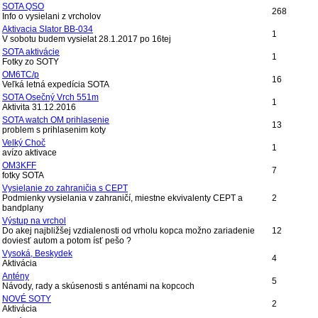
SOTA QSO
268
Info o vysielani z vrcholov
Aktivacia SIator BB-034
1
V sobotu budem vysielat 28.1.2017 po 16tej
SOTA aktivácie
1
Fotky zo SOTY
OM6TC/p
16
Veľká letná expedícia SOTA
SOTA Osečný Vrch 551m
1
Aktivita 31.12.2016
SOTA watch OM prihlasenie
13
problem s prihlasenim koty
Velký Choč
1
avízo aktivace
OM3KFF
7
fotky SOTA
Vysielanie zo zahraničia s CEPT
Podmienky vysielania v zahraničí, miestne ekvivalenty CEPT a
2
bandplany
Výstup na vrchol
Do akej najbližšej vzdialenosti od vrholu kopca možno zariadenie
12
doviesť autom a potom ísť pešo ?
Vysoká, Beskydek
4
Aktivácia
Antény
5
Návody, rady a skúsenosti s anténami na kopcoch
NOVÉ SOTY
2
Aktivácia