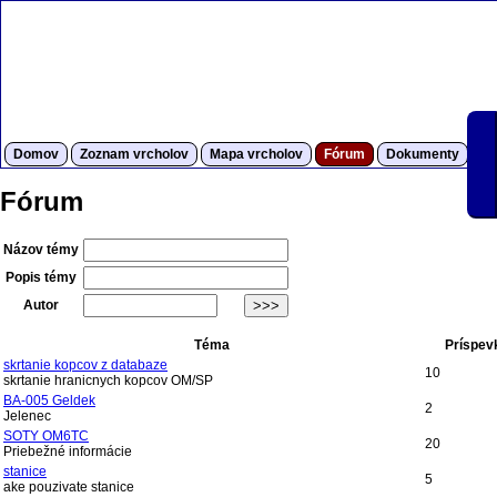
Domov
Zoznam vrcholov
Mapa vrcholov
Fórum
Dokumenty
S
Fórum
Názov témy
Popis témy
Autor
Téma
Príspev
skrtanie kopcov z databaze
10
skrtanie hranicnych kopcov OM/SP
BA-005 Geldek
2
Jelenec
SOTY OM6TC
20
Priebežné informácie
stanice
5
ake pouzivate stanice