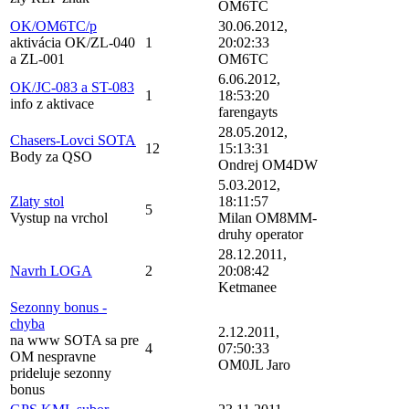
OM6TC
OK/OM6TC/p
30.06.2012,
aktivácia OK/ZL-040
1
20:02:33
a ZL-001
OM6TC
6.06.2012,
OK/JC-083 a ST-083
1
18:53:20
info z aktivace
farengayts
28.05.2012,
Chasers-Lovci SOTA
12
15:13:31
Body za QSO
Ondrej OM4DW
5.03.2012,
Zlaty stol
18:11:57
5
Vystup na vrchol
Milan OM8MM-
druhy operator
28.12.2011,
Navrh LOGA
2
20:08:42
Ketmanee
Sezonny bonus -
chyba
2.12.2011,
na www SOTA sa pre
4
07:50:33
OM nespravne
OM0JL Jaro
prideluje sezonny
bonus