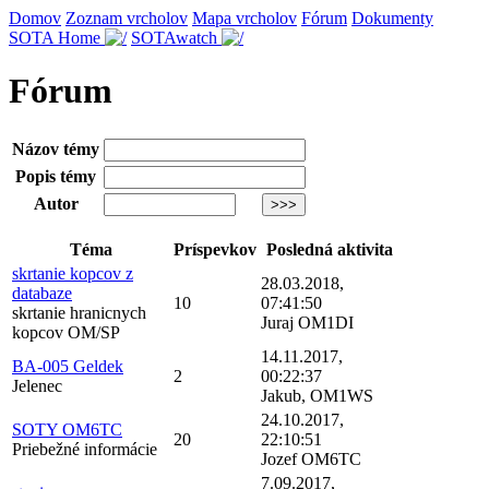
Domov
Zoznam vrcholov
Mapa vrcholov
Fórum
Dokumenty
SOTA Home
SOTAwatch
Fórum
Názov témy
Popis témy
Autor
Téma
Príspevkov
Posledná aktivita
skrtanie kopcov z
28.03.2018,
databaze
10
07:41:50
skrtanie hranicnych
Juraj OM1DI
kopcov OM/SP
14.11.2017,
BA-005 Geldek
2
00:22:37
Jelenec
Jakub, OM1WS
24.10.2017,
SOTY OM6TC
20
22:10:51
Priebežné informácie
Jozef OM6TC
7.09.2017,