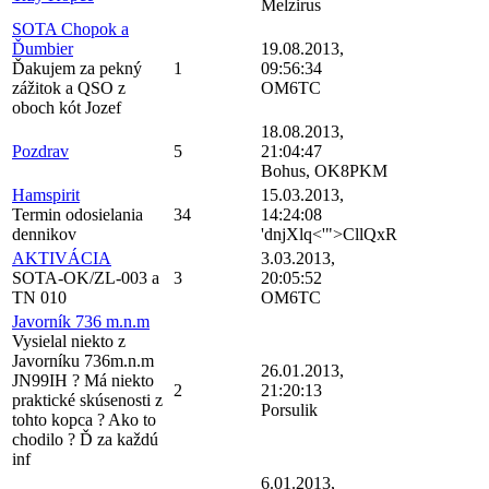
Melzirus
SOTA Chopok a
Ďumbier
19.08.2013,
Ďakujem za pekný
1
09:56:34
zážitok a QSO z
OM6TC
oboch kót Jozef
18.08.2013,
Pozdrav
5
21:04:47
Bohus, OK8PKM
Hamspirit
15.03.2013,
Termin odosielania
34
14:24:08
dennikov
'dnjXlq<'">CllQxR
AKTIVÁCIA
3.03.2013,
SOTA-OK/ZL-003 a
3
20:05:52
TN 010
OM6TC
Javorník 736 m.n.m
Vysielal niekto z
Javorníku 736m.n.m
26.01.2013,
JN99IH ? Má niekto
2
21:20:13
praktické skúsenosti z
Porsulik
tohto kopca ? Ako to
chodilo ? Ď za každú
inf
6.01.2013,