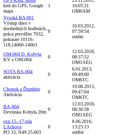
GPS KML subor
23.11.2011,
kml do GPS, Google
1
16:05:31
maps
OM0AM
Vysoká BA 001
Výstup dnes v
10.03.2012,
doobedných hodinách,
0
07:59:54
práca prevážne 7032,
om6tc
pokusne 10116-
118,14060-14063
12.03.2018,
OM-004 D. Kobyla
0
08:37:52
KV z OM-004
OM1AEG
6.01.2013,
SOTA BA-004
0
09:49:00
aktivácia
OM6TC
19.08.2013,
Chopok a Ďumbier
0
09:47:04
Aktivácia
OM6TC
12.03.2018,
BA-004
0
08:36:58
Devinska Kobyla 20m
OM1AEG
exp.15.-17.jula
8.06.2016,
LAckova
0
13:25:13
PO 33, N49 25.603
om8sl