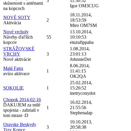
5
11:30:52
skúsenosti s anténami
Igor OM3CUG
na kopcoch
18.11.2014,
NOVÉ SOTY
2
18:53:59
Aktivácia
Miro OM7SM
Nové vrcholy
13.10.2014,
Návrhy ďaľších
55
10:10:53
kopcov
etuzufippaha
STRÁŽOVSKÉ
1.08.2014,
VRCHY
3
23:01:13
Nové aktivácie
JohnnieDet
8.06.2014,
Malá Fatra
1
11:41:15
avízo aktivace
OK2QA
25.02.2014,
SOKOLIE
1
15:26:52
inetryconydot
Chopok 2014-02-16
16.02.2014,
ĎAKUJEM za milé
1
21:55:56
spojenia - zahriali v
Stephenalap
tom mraze :D
10.10.2013,
Oravske Beskydy
3
20:58:38
Trzy Kopce