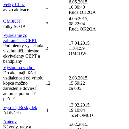
6.05.2015,
Velký Choč
1
10:30:40
avízo aktivace
Ruda OK2QA
4.05.2015,
OM3KFF
7
08:22:04
fotky SOTA
Ruda OK2QA
Vysielanie zo
zahraničia s CEPT
17.04.2015,
Podmienky vysielania
2
11:01:59
v zahraničí, miestne
OM4DW
ekvivalenty CEPT a
bandplany
Výstup na vrchol
Do akej najbližšej
vzdialenosti od vrholu
2.03.2015,
kopca možno
12
15:59:22
zariadenie doviesť
za-005
autom a potom ísť
pešo ?
13.02.2015,
Vysoká, Beskydek
4
19:10:04
Aktivácia
Jozef OM6TC
Antény
5.02.2015,
Návody, rady a