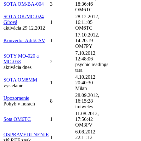
SOTA OM-BA-004
3
18:36:46
OM6TC
SOTA OK/MO-024
28.12.2012,
Gírová
1
16:11:05
aktivácia 29.12.2012
OM6TC
17.10.2012,
Konvertor Adif/CSV
1
14:20:19
OM7PY
7.10.2012,
SOTY MO-020 a
12:48:06
MO-058
2
psychic readings
aktivácia dnes
tara
4.10.2012,
SOTA OM8MM
1
20:40:30
vysielanie
Milan
28.09.2012,
Upozornenie
8
16:15:28
Pohyb v horách
imiwelev
11.08.2012,
Sota OM6TC
1
17:56:42
OM3PV
6.08.2012,
OSPRAVEDLNENIE
1
22:11:12
zlý REF znak