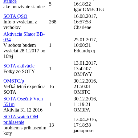
stanice
5
16:18:22
ake pouzivate stanice
Igor OM3CUG
SOTA QSO
16.08.2017,
Info o vysielani z
268
16:57:58
vrcholov
Charlene
Aktivacia SIator BB-
034
25.01.2017,
V sobotu budem
1
10:00:31
vysielat 28.1.2017 po
Eduardqxq
16tej
13.01.2017,
SOTA aktivácie
1
13:42:07
Fotky zo SOTY
OM4WY
OM6TC/p
30.12.2016,
Veľká letná expedícia
16
21:50:01
SOTA
OM6TC
SOTA Osečný Vrch
30.12.2016,
551m
1
11:19:21
Aktivita 31.12.2016
OM3PA
SOTA watch OM
13.04.2016,
prihlasenie
13
17:18:38
problem s prihlasenim
jaoiopmser
koty