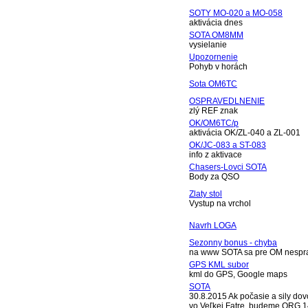
SOTY MO-020 a MO-058
aktivácia dnes
SOTA OM8MM
vysielanie
Upozornenie
Pohyb v horách
Sota OM6TC
OSPRAVEDLNENIE
zlý REF znak
OK/OM6TC/p
aktivácia OK/ZL-040 a ZL-001
OK/JC-083 a ST-083
info z aktivace
Chasers-Lovci SOTA
Body za QSO
Zlaty stol
Vystup na vrchol
Navrh LOGA
Sezonny bonus - chyba
na www SOTA sa pre OM nespra
GPS KML subor
kml do GPS, Google maps
SOTA
30.8.2015 Ak počasie a sily dov
vo Veľkej Fatre, budeme QRG 1