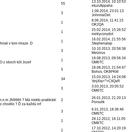
13.10.2014, 10:10:53
55
etuzufippaha
1.08.2014, 23:01:13
3
JohnnieDet
8.06.2014, 11:41:15
1
OK2QA
25.02.2014, 15:26:52
1
inetryconydot
16.02.2014, 21:55:56
1
riali v tom mraze :D
Stephenalap
10.10.2013, 20:58:38
3
Melzirus
19.08.2013, 09:56:34
1
O z oboch kót Jozef
OM6TC
18.08.2013, 21:04:47
5
Bohus, OK8PKM
15.03.2013, 14:24:08
34
'dnjXlq<'">CllQxR
3.03.2013, 20:05:52
3
OM6TC
26.01.2013, 21:20:13
6m.n.m JN99IH ? Má niekto praktické
2
Porsulik
o chodilo ? Ď za každú inf
6.01.2013, 18:36:46
3
OM6TC
28.12.2012, 16:11:05
1
OM6TC
17.10.2012, 14:20:19
1