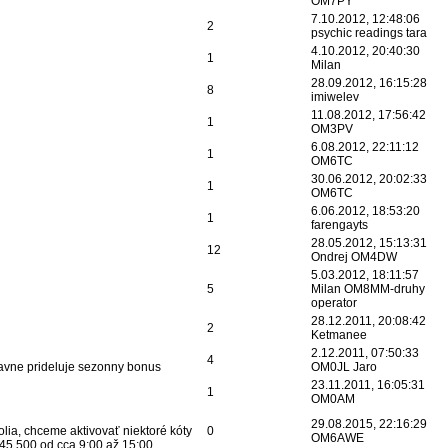
OM7PY
7.10.2012, 12:48:06
2
psychic readings tara
4.10.2012, 20:40:30
1
Milan
28.09.2012, 16:15:28
8
imiwelev
11.08.2012, 17:56:42
1
OM3PV
6.08.2012, 22:11:12
1
OM6TC
30.06.2012, 20:02:33
1
OM6TC
6.06.2012, 18:53:20
1
farengayts
28.05.2012, 15:13:31
12
Ondrej OM4DW
5.03.2012, 18:11:57
5
Milan OM8MM-druhy
operator
28.12.2011, 20:08:42
2
Ketmanee
2.12.2011, 07:50:33
4
vne prideluje sezonny bonus
OM0JL Jaro
23.11.2011, 16:05:31
1
OM0AM
29.08.2015, 22:16:29
olia, chceme aktivovať niektoré kóty
0
OM6AWE
45.500 od cca 9:00 až 15:00