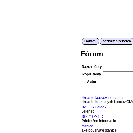
Domov
Zoznam vrcholov
Fórum
Názov témy
Popis témy
Autor
skrtanie kopcov z databaze
skrtanie hranicnych kopcov OM
BA-005 Geldek
Jelenec
SOTY OM6TC
Priebežné informácie
stanice
ake pouzivate stanice