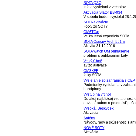
SOTA QSO
Info o vysielani z vrcholov
Aktivacia SIator BB-034
V sobotu budem vysielat 28.1.2
SOTA aktivácie
Fotky zo SOTY
OM6TC/p
Veľká letná expedícia SOTA
SOTA Osečný Vrch 551m
Aktivita 31.12.2016
SOTA watch OM prihlasenie
problem s prihlasenim koty
Velký Choč
avízo aktivace
OM3KFF
fotky SOTA
Vysielanie zo zahraničia s CEP
Podmienky vysielania v zahrani
bandplany
Výstup na vrchol
Do akej najbližšej vzdialenosti
doviesť autom a potom ísť pešo
Vysoká, Beskydek
Aktivácia
Antény
Návody, rady a skúsenosti s an
NOVÉ SOTY
Aktivácia