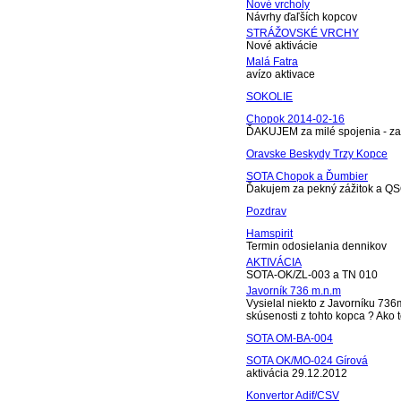
Nové vrcholy
Návrhy ďaľších kopcov
STRÁŽOVSKÉ VRCHY
Nové aktivácie
Malá Fatra
avízo aktivace
SOKOLIE
Chopok 2014-02-16
ĎAKUJEM za milé spojenia - zah
Oravske Beskydy Trzy Kopce
SOTA Chopok a Ďumbier
Ďakujem za pekný zážitok a QS
Pozdrav
Hamspirit
Termin odosielania dennikov
AKTIVÁCIA
SOTA-OK/ZL-003 a TN 010
Javorník 736 m.n.m
Vysielal niekto z Javorníku 73
skúsenosti z tohto kopca ? Ako t
SOTA OM-BA-004
SOTA OK/MO-024 Gírová
aktivácia 29.12.2012
Konvertor Adif/CSV