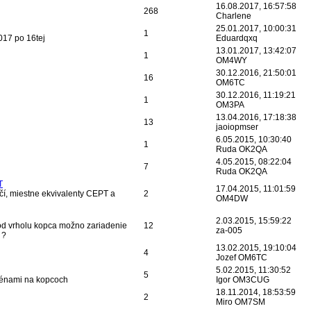
16.08.2017, 16:57:58
268
Charlene
25.01.2017, 10:00:31
1
017 po 16tej
Eduardqxq
13.01.2017, 13:42:07
1
OM4WY
30.12.2016, 21:50:01
16
OM6TC
30.12.2016, 11:19:21
1
OM3PA
13.04.2016, 17:18:38
13
jaoiopmser
6.05.2015, 10:30:40
1
Ruda OK2QA
4.05.2015, 08:22:04
7
Ruda OK2QA
T
17.04.2015, 11:01:59
čí, miestne ekvivalenty CEPT a
2
OM4DW
2.03.2015, 15:59:22
 od vrholu kopca možno zariadenie
12
za-005
 ?
13.02.2015, 19:10:04
4
Jozef OM6TC
5.02.2015, 11:30:52
5
ténami na kopcoch
Igor OM3CUG
18.11.2014, 18:53:59
2
Miro OM7SM