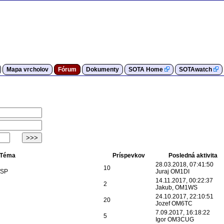
Mapa vrcholov
Fórum
Dokumenty
SOTA Home
SOTAwatch
Téma
Príspevkov
Posledná aktivita
28.03.2018, 07:41:50
10
/SP
Juraj OM1DI
14.11.2017, 00:22:37
2
Jakub, OM1WS
24.10.2017, 22:10:51
20
Jozef OM6TC
7.09.2017, 16:18:22
5
Igor OM3CUG