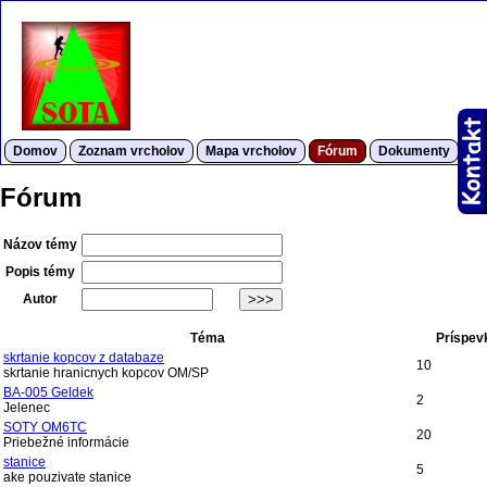
Domov
Zoznam vrcholov
Mapa vrcholov
Fórum
Dokumenty
S
Fórum
Názov témy
Popis témy
Autor
Téma
Príspev
skrtanie kopcov z databaze
10
skrtanie hranicnych kopcov OM/SP
BA-005 Geldek
2
Jelenec
SOTY OM6TC
20
Priebežné informácie
stanice
5
ake pouzivate stanice