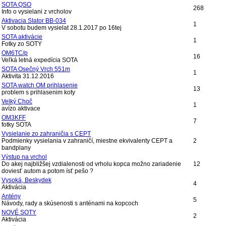
SOTA QSO
268
Info o vysielani z vrcholov
Aktivacia SIator BB-034
1
V sobotu budem vysielat 28.1.2017 po 16tej
SOTA aktivácie
1
Fotky zo SOTY
OM6TC/p
16
Veľká letná expedícia SOTA
SOTA Osečný Vrch 551m
1
Aktivita 31.12.2016
SOTA watch OM prihlasenie
13
problem s prihlasenim koty
Velký Choč
1
avízo aktivace
OM3KFF
7
fotky SOTA
Vysielanie zo zahraničia s CEPT
Podmienky vysielania v zahraničí, miestne ekvivalenty CEPT a
2
bandplany
Výstup na vrchol
Do akej najbližšej vzdialenosti od vrholu kopca možno zariadenie
12
doviesť autom a potom ísť pešo ?
Vysoká, Beskydek
4
Aktivácia
Antény
5
Návody, rady a skúsenosti s anténami na kopcoch
NOVÉ SOTY
2
Aktivácia