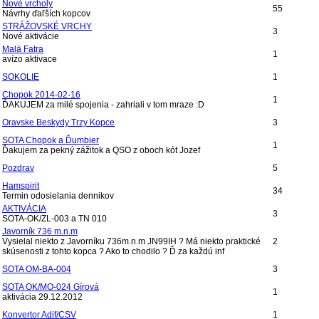
Nové vrcholy
55
Návrhy ďaľších kopcov
STRÁŽOVSKÉ VRCHY
3
Nové aktivácie
Malá Fatra
1
avízo aktivace
SOKOLIE
1
Chopok 2014-02-16
1
ĎAKUJEM za milé spojenia - zahriali v tom mraze :D
Oravske Beskydy Trzy Kopce
3
SOTA Chopok a Ďumbier
1
Ďakujem za pekný zážitok a QSO z oboch kót Jozef
Pozdrav
5
Hamspirit
34
Termin odosielania dennikov
AKTIVÁCIA
3
SOTA-OK/ZL-003 a TN 010
Javorník 736 m.n.m
Vysielal niekto z Javorníku 736m.n.m JN99IH ? Má niekto praktické
2
skúsenosti z tohto kopca ? Ako to chodilo ? Ď za každú inf
SOTA OM-BA-004
3
SOTA OK/MO-024 Gírová
1
aktivácia 29.12.2012
Konvertor Adif/CSV
1