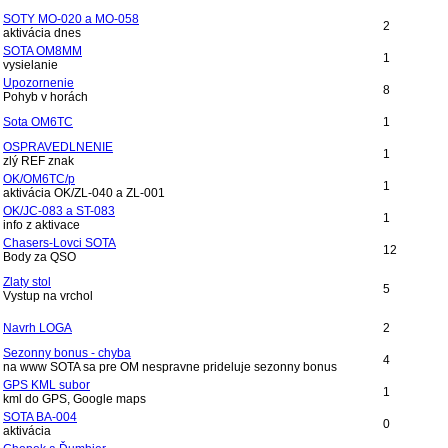
SOTY MO-020 a MO-058
2
aktivácia dnes
SOTA OM8MM
1
vysielanie
Upozornenie
8
Pohyb v horách
Sota OM6TC
1
OSPRAVEDLNENIE
1
zlý REF znak
OK/OM6TC/p
1
aktivácia OK/ZL-040 a ZL-001
OK/JC-083 a ST-083
1
info z aktivace
Chasers-Lovci SOTA
12
Body za QSO
Zlaty stol
5
Vystup na vrchol
Navrh LOGA
2
Sezonny bonus - chyba
4
na www SOTA sa pre OM nespravne prideluje sezonny bonus
GPS KML subor
1
kml do GPS, Google maps
SOTA BA-004
0
aktivácia