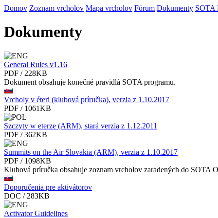
Domov
Zoznam vrcholov
Mapa vrcholov
Fórum
Dokumenty
SOTA
Dokumenty
General Rules v1.16
PDF / 228KB
Dokument obsahuje konečné pravidlá SOTA programu.
Vrcholy v éteri (klubová príručka), verzia z 1.10.2017
PDF / 1061KB
Szczyty w eterze (ARM), stará verzia z 1.12.2011
PDF / 362KB
Summits on the Air Slovakia (ARM), verzia z 1.10.2017
PDF / 1098KB
Klubová príručka obsahuje zoznam vrcholov zaradených do SOTA 
Doporučenia pre aktivátorov
DOC / 283KB
Activator Guidelines