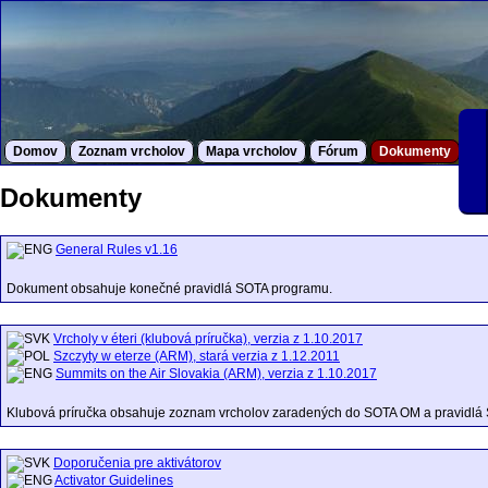
Domov
Zoznam vrcholov
Mapa vrcholov
Fórum
Dokumenty
S
Dokumenty
General Rules v1.16
Dokument obsahuje konečné pravidlá SOTA programu.
Vrcholy v éteri (klubová príručka), verzia z 1.10.2017
Szczyty w eterze (ARM), stará verzia z 1.12.2011
Summits on the Air Slovakia (ARM), verzia z 1.10.2017
Klubová príručka obsahuje zoznam vrcholov zaradených do SOTA OM a pravidlá
Doporučenia pre aktivátorov
Activator Guidelines