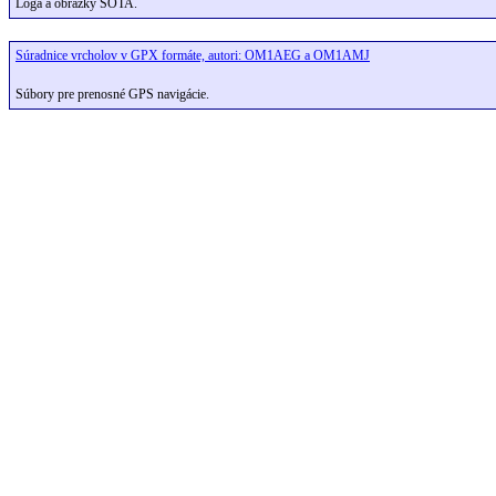
Logá a obrázky SOTA.
Súradnice vrcholov v GPX formáte, autori: OM1AEG a OM1AMJ
Súbory pre prenosné GPS navigácie.