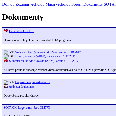
Domov
Zoznam vrcholov
Mapa vrcholov
Fórum
Dokumenty
SOTA
Dokumenty
General Rules v1.16
Dokument obsahuje konečné pravidlá SOTA programu.
Vrcholy v éteri (klubová príručka), verzia z 1.10.2017
Szczyty w eterze (ARM), stará verzia z 1.12.2011
Summits on the Air Slovakia (ARM), verzia z 1.10.2017
Klubová príručka obsahuje zoznam vrcholov zaradených do SOTA OM a pravidlá SOTA p
Doporučenia pre aktivátorov
Activator Guidelines
Doporučenia pre aktivátorov.
SOTA OM Logo, autor: Jaro OM7JN