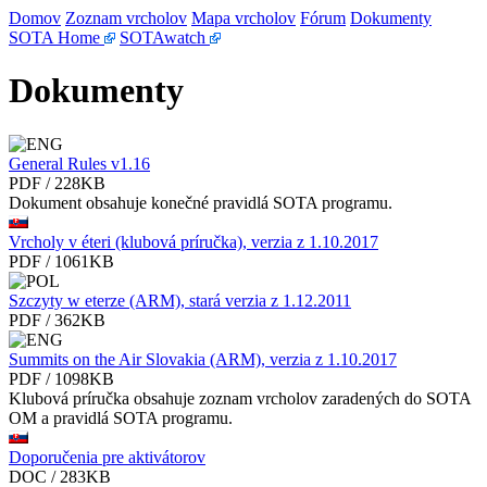
Domov
Zoznam vrcholov
Mapa vrcholov
Fórum
Dokumenty
SOTA Home
SOTAwatch
Dokumenty
General Rules v1.16
PDF / 228KB
Dokument obsahuje konečné pravidlá SOTA programu.
Vrcholy v éteri (klubová príručka), verzia z 1.10.2017
PDF / 1061KB
Szczyty w eterze (ARM), stará verzia z 1.12.2011
PDF / 362KB
Summits on the Air Slovakia (ARM), verzia z 1.10.2017
PDF / 1098KB
Klubová príručka obsahuje zoznam vrcholov zaradených do SOTA
OM a pravidlá SOTA programu.
Doporučenia pre aktivátorov
DOC / 283KB