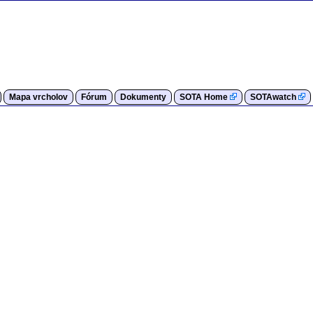
Mapa vrcholov
Fórum
Dokumenty
SOTA Home
SOTAwatch