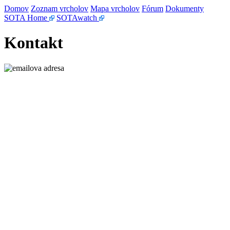
Domov
Zoznam vrcholov
Mapa vrcholov
Fórum
Dokumenty
SOTA Home
SOTAwatch
Kontakt