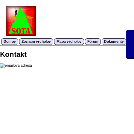
Domov
Zoznam vrcholov
Mapa vrcholov
Fórum
Dokumenty
S
Kontakt